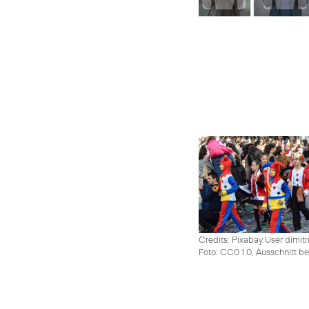
Credits: Pixabay User dimitr
Foto: CC0 1.0, Ausschnitt be