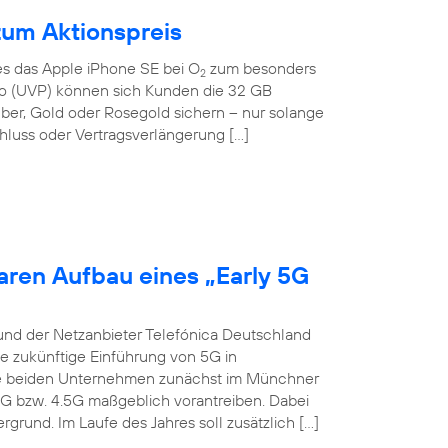
zum Aktionspreis
 es das Apple iPhone SE bei O
zum besonders
2
Euro (UVP) können sich Kunden die 32 GB
lber, Gold oder Rosegold sichern – nur solange
hluss oder Vertragsverlängerung […]
aren Aufbau eines „Early 5G
und der Netzanbieter Telefónica Deutschland
ie zukünftige Einführung von 5G in
die beiden Unternehmen zunächst im Münchner
4G bzw. 4.5G maßgeblich vorantreiben. Dabei
grund. Im Laufe des Jahres soll zusätzlich […]