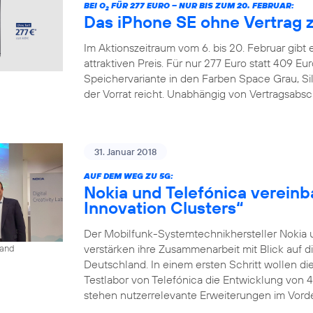
BEI O
FÜR 277 EURO – NUR BIS ZUM 20. FEBRUAR:
2
Das iPhone SE ohne Vertrag 
Im Aktionszeitraum vom 6. bis 20. Februar gibt
attraktiven Preis. Für nur 277 Euro statt 409 
Speichervariante in den Farben Space Grau, Si
der Vorrat reicht. Unabhängig von Vertragsabsc
31. Januar 2018
AUF DEM WEG ZU 5G:
Nokia und Telefónica vereinb
Innovation Clusters“
Der Mobilfunk-Systemtechnikhersteller Nokia 
verstärken ihre Zusammenarbeit mit Blick auf d
land
Deutschland. In einem ersten Schritt wollen 
Testlabor von Telefónica die Entwicklung von 
stehen nutzerrelevante Erweiterungen im Vorder