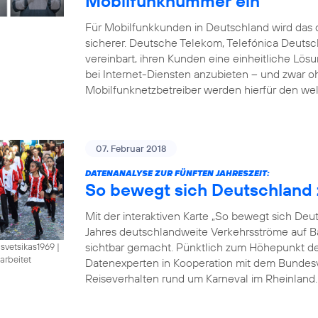
Mobilfunknummer ein
Für Mobilfunkkunden in Deutschland wird das d
sicherer. Deutsche Telekom, Telefónica Deut
vereinbart, ihren Kunden eine einheitliche Lö
bei Internet-Diensten anzubieten – und zwar 
Mobilfunknetzbetreiber werden hierfür den wel
07. Februar 2018
DATENANALYSE ZUR FÜNFTEN JAHRESZEIT:
So bewegt sich Deutschland 
Mit der interaktiven Karte „So bewegt sich De
Jahres deutschlandweite Verkehrsströme auf B
sichtbar gemacht. Pünktlich zum Höhepunkt der 
isvetsikas1969
|
arbeitet
Datenexperten in Kooperation mit dem Bundesve
Reiseverhalten rund um Karneval im Rheinland. B