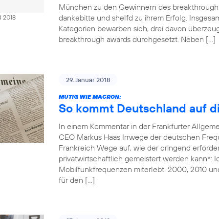
München zu den Gewinnern des breakthrough 
dankebitte und shelfd zu ihrem Erfolg. Insges
d 2018
Kategorien bewarben sich, drei davon überzeug
breakthrough awards durchgesetzt. Neben […]
29. Januar 2018
MUTIG WIE MACRON:
So kommt Deutschland auf di
In einem Kommentar in der Frankfurter Allgem
CEO Markus Haas Irrwege der deutschen Freque
Frankreich Wege auf, wie der dringend erforde
privatwirtschaftlich gemeistert werden kann*: 
Mobilfunkfrequenzen miterlebt. 2000, 2010 un
für den […]