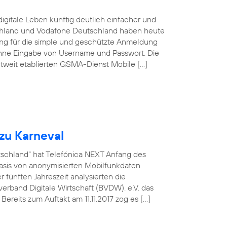
igitale Leben künftig deutlich einfacher und
schland und Vodafone Deutschland haben heute
sung für die simple und geschützte Anmeldung
ohne Eingabe von Username und Passwort. Die
tweit etablierten GSMA-Dienst Mobile […]
zu Karneval
utschland“ hat Telefónica NEXT Anfang des
asis von anonymisierten Mobilfunkdaten
fünften Jahreszeit analysierten die
rband Digitale Wirtschaft (BVDW). e.V. das
ereits zum Auftakt am 11.11.2017 zog es […]