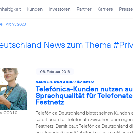
haltigkeit
Kunden
Investoren
Partner
Karriere
Presse
ws
Archiv 2023
Deutschland News zum Thema #Pri
08. Februar 2018
NACH LTE NUN AUCH FÜR UMTS:
Telefónica-Kunden nutzen a
Sprachqualität für Telefonat
Festnetz
Telefónica Deutschland bietet seinen Kunden 
s: CC0 1.0,
sofort auch für Telefonate zwischen dem eig
Festnetz. Damit baut Telefónica Deutschland d
aus. Innerhalb des Mobilfunknetzes profitiere