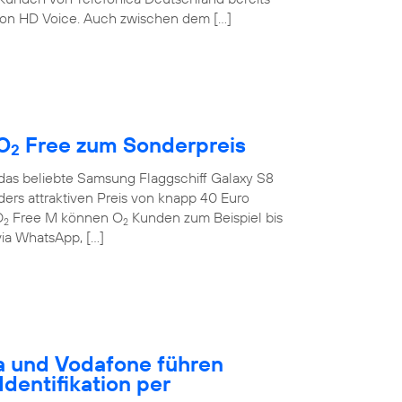
on HD Voice. Auch zwischen dem […]
O
Free zum Sonderpreis
2
 das beliebte Samsung Flaggschiff Galaxy S8
rs attraktiven Preis von knapp 40 Euro
O
Free M können O
Kunden zum Beispiel bis
2
2
ia WhatsApp, […]
a und Vodafone führen
dentifikation per