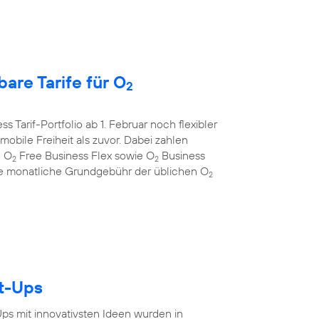
are Tarife für O
2
s Tarif-Portfolio ab 1. Februar noch flexibler
bile Freiheit als zuvor. Dabei zahlen
e O
Free Business Flex sowie O
Business
2
2
 die monatliche Grundgebühr der üblichen O
2
rt-Ups
-Ups mit innovativsten Ideen wurden in