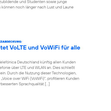
szubildende und Studenten sowie junge
s können noch länger nach Lust und Laune
TZABDECKUNG:
tet VoLTE und VoWiFi für alle
 Telefónica Deutschland künftig allen Kunden
efonie über LTE und WLAN an. Dies schließt
in. Durch die Nutzung dieser Technologien,
Voice over WiFi (VoWiFi)“, profitieren Kunden
besserten Sprachqualität […]