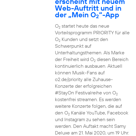
erscheint mit neuem
Web-Auftritt und in
der „Mein O
“-App
2
O
startet heute das neue
2
Vorteilsprogramm PRIORITY für alle
O
Kunden und setzt den
2
Schwerpunkt auf
Unterhaltungsthemen. Als Marke
der Freiheit wird O
diesen Bereich
2
kontinuierlich ausbauen. Aktuell
können Musik-Fans auf
o2.de/priority alle Zuhause-
Konzerte der erfolgreichen
#StayOn Festivalreihe von O
2
kostenfrei streamen. Es werden
weitere Konzerte folgen, die auf
den O
Kanäle YouTube, Facebook
2
und Instagram zu sehen sein
werden. Den Auftakt macht Samy
Deluxe am 21. Mai 2020, um 19 Uhr.