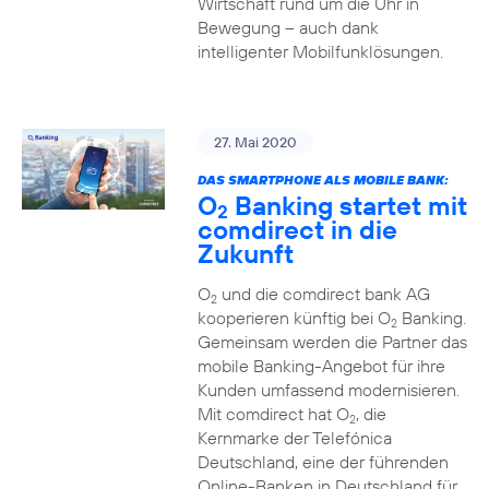
Wirtschaft rund um die Uhr in
Bewegung – auch dank
intelligenter Mobilfunklösungen.
27. Mai 2020
DAS SMARTPHONE ALS MOBILE BANK:
O
Banking startet mit
2
comdirect in die
Zukunft
O
und die comdirect bank AG
2
kooperieren künftig bei O
Banking.
2
Gemeinsam werden die Partner das
mobile Banking-Angebot für ihre
Kunden umfassend modernisieren.
Mit comdirect hat O
, die
2
Kernmarke der Telefónica
Deutschland, eine der führenden
Online-Banken in Deutschland für