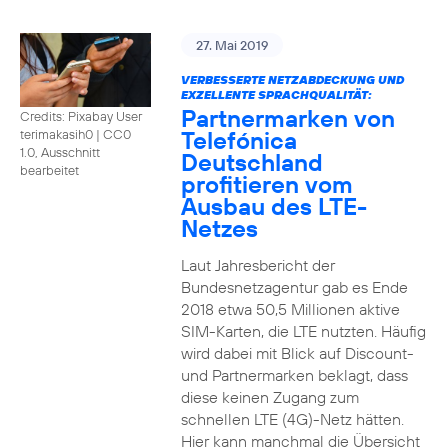
27. Mai 2019
VERBESSERTE NETZABDECKUNG UND
EXZELLENTE SPRACHQUALITÄT:
Partnermarken von
Credits: Pixabay User
Telefónica
terimakasih0
|
CC0
1.0, Ausschnitt
Deutschland
bearbeitet
profitieren vom
Ausbau des LTE-
Netzes
Laut Jahresbericht der
Bundesnetzagentur gab es Ende
2018 etwa 50,5 Millionen aktive
SIM-Karten, die LTE nutzten. Häufig
wird dabei mit Blick auf Discount-
und Partnermarken beklagt, dass
diese keinen Zugang zum
schnellen LTE (4G)-Netz hätten.
Hier kann manchmal die Übersicht