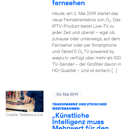
fernsehen
Heute, am 2. Mai 2019 startet das
neue Fernseherlebnis von O
: Das
2
IPTV-Produkt bietet Live-TV zu
jeder Zeit und überall – egal ob
zuhause oder unterwegs, auf dem
Fernseher oder per Smartphone
und Tablet.1) O
TV powered by
2
waipu.tv verfügt über mehr als 100
TV-Sender – der Großteil davon in
HD-Qualität – und ist einfach […]
02. Mai 2019
TRANSPARENZ UND ETHISCHER
WERTERAHMEN:
„Künstliche
Credits: Telefónica S.A
Intelligenz muss
Mehrwert für den