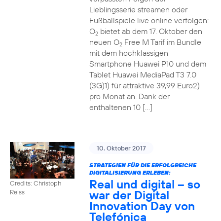
Lieblingsserie streamen oder
Fußballspiele live online verfolgen:
O
bietet ab dem 17. Oktober den
2
neuen O
Free M Tarif im Bundle
2
mit dem hochklassigen
Smartphone Huawei P10 und dem
Tablet Huawei MediaPad T3 7.0
(3G)1) für attraktive 39,99 Euro2)
pro Monat an. Dank der
enthaltenen 10 […]
10. Oktober 2017
STRATEGIEN FÜR DIE ERFOLGREICHE
DIGITALISIERUNG ERLEBEN:
Real und digital – so
Credits: Christoph
war der Digital
Reiss
Innovation Day von
Telefónica