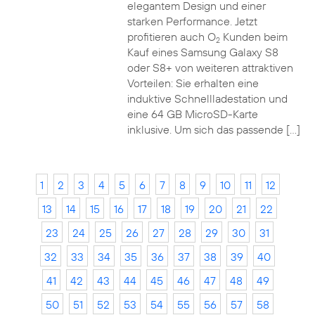
elegantem Design und einer
starken Performance. Jetzt
profitieren auch O
Kunden beim
2
Kauf eines Samsung Galaxy S8
oder S8+ von weiteren attraktiven
Vorteilen: Sie erhalten eine
induktive Schnellladestation und
eine 64 GB MicroSD-Karte
inklusive. Um sich das passende […]
1
2
3
4
5
6
7
8
9
10
11
12
13
14
15
16
17
18
19
20
21
22
23
24
25
26
27
28
29
30
31
32
33
34
35
36
37
38
39
40
41
42
43
44
45
46
47
48
49
50
51
52
53
54
55
56
57
58