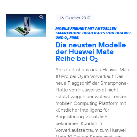
16. Oktober 2017
MOBILE FREIHEIT MIT AKTUELLEN
SMARTPHONE HIGHLIGHTS VON HUAWEI
UND O
FREE:
2
Die neusten Modelle
der Huawei Mate
Reihe bei O
2
Ab sofort ist das neue Huawei Mate
10 Pro bei O
im Vorverkauf: Das
2
neue Flaggschiff der Smartphone-
Flotte von Huawei sorgt nicht
zuletzt wegen der weltweit ersten
mobilen Computing Plattform mit
künstlicher Intelligenz für
Begeisterung. Zusätzlich
bekommen Kunden im
Vorverkaufszeitraum zum Huawei
Mate 10 Pro ein Schreibset von