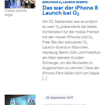
EXKLUSIVE O
LAUNCH-EVENTS:
2
Das war der iPhone 8
Credits: Dominik
Launch bei O
2
Gigler
Am 22. September war es endlich
so weit: O
präsentierte die ideale
2
Kombination für die mobile Freiheit
mit den neuen iPhones und O
2
Free. Bei den exklusiven O
2
Launch-Events in München,
Hamburg, Berlin, Köln und Frankfurt
am Main standen Kunden
Schlange, um die Neuheiten in
Augenschein zu nehmen. Viele der
iPhone-Fans ließen sich von Apple
[…]
28. September 2017