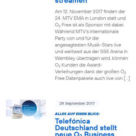
streamen
Am 12. November 2017 finden die
24. MTV EMA in London statt und
O
Free ist als Sponsor mit dabei.
2
Während MTV’s internationale
Party von und für die
angesagtesten Musik-Stars live
und weltweit aus der SSE Arena in
Wembley übertragen wird, können
O
Kunden die Award-
2
Verleihungen dank der großen O
2
Free Datenpakete auch live von […]
29. September 2017
ALLES AUF EINEN BLICK:
Telefónica
Deutschland stellt
neue O
Business
2