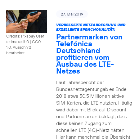
27. Mai 2019
VERBESSERTE NETZABDECKUNG UND
EXZELLENTE SPRACHQUALITÄT:
Partnermarken von
Credits: Pixabay User
Telefónica
terimakasih0
|
CC0
1.0, Ausschnitt
Deutschland
bearbeitet
profitieren vom
Ausbau des LTE-
Netzes
Laut Jahresbericht der
Bundesnetzagentur gab es Ende
2018 etwa 50,5 Millionen aktive
SIM-Karten, die LTE nutzten. Häufig
wird dabei mit Blick auf Discount-
und Partnermarken beklagt, dass
diese keinen Zugang zum
schnellen LTE (4G)-Netz hätten.
Hier kann manchmal die Übersicht