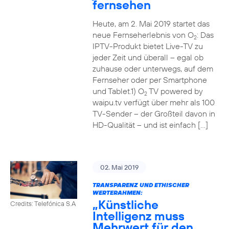
fernsehen
Heute, am 2. Mai 2019 startet das
neue Fernseherlebnis von O
: Das
2
IPTV-Produkt bietet Live-TV zu
jeder Zeit und überall – egal ob
zuhause oder unterwegs, auf dem
Fernseher oder per Smartphone
und Tablet.1) O
TV powered by
2
waipu.tv verfügt über mehr als 100
TV-Sender – der Großteil davon in
HD-Qualität – und ist einfach […]
02. Mai 2019
TRANSPARENZ UND ETHISCHER
WERTERAHMEN:
„Künstliche
Credits: Telefónica S.A
Intelligenz muss
Mehrwert für den