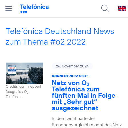
Telefónica Deutschland News
zum Thema #o2 2022
26. November 2024
CONNECT NETZTEST:
Netz von O
2
Credits: quirin leppert
Telefónica zum
fotografie / O
fünften Mal in Folge
2
Telefónica
mit „Sehr gut“
ausgezeichnet
In dem wohl härtesten
Branchenvergleich macht das Netz