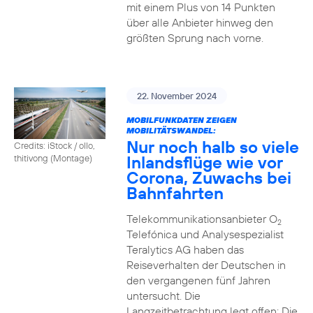
mit einem Plus von 14 Punkten
über alle Anbieter hinweg den
größten Sprung nach vorne.
22. November 2024
MOBILFUNKDATEN ZEIGEN
MOBILITÄTSWANDEL:
Nur noch halb so viele
Credits: iStock / ollo,
Inlandsflüge wie vor
thitivong (Montage)
Corona, Zuwachs bei
Bahnfahrten
Telekommunikationsanbieter O
2
Telefónica und Analysespezialist
Teralytics AG haben das
Reiseverhalten der Deutschen in
den vergangenen fünf Jahren
untersucht. Die
Langzeitbetrachtung legt offen: Die