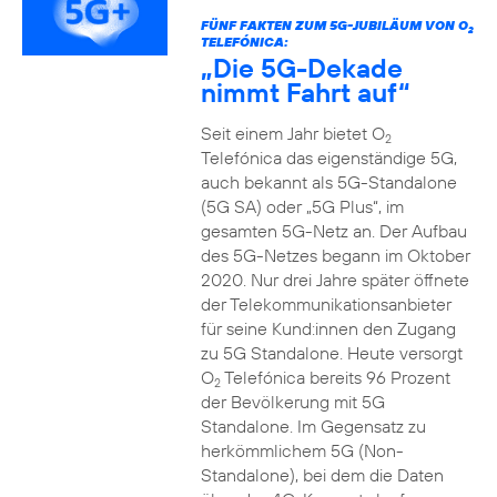
FÜNF FAKTEN ZUM 5G-JUBILÄUM VON O
2
TELEFÓNICA:
„Die 5G-Dekade
nimmt Fahrt auf“
Seit einem Jahr bietet O
2
Telefónica das eigenständige 5G,
auch bekannt als 5G-Standalone
(5G SA) oder „5G Plus“, im
gesamten 5G-Netz an. Der Aufbau
des 5G-Netzes begann im Oktober
2020. Nur drei Jahre später öffnete
der Telekommunikationsanbieter
für seine Kund:innen den Zugang
zu 5G Standalone. Heute versorgt
O
Telefónica bereits 96 Prozent
2
der Bevölkerung mit 5G
Standalone. Im Gegensatz zu
herkömmlichem 5G (Non-
Standalone), bei dem die Daten