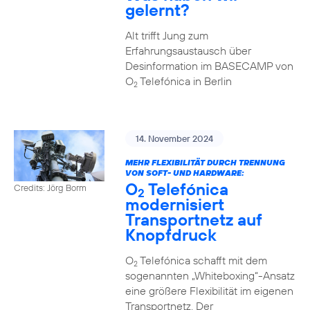
gelernt?
Alt trifft Jung zum
Erfahrungsaustausch über
Desinformation im BASECAMP von
O
Telefónica in Berlin
2
14. November 2024
MEHR FLEXIBILITÄT DURCH TRENNUNG
VON SOFT- UND HARDWARE:
O
Telefónica
Credits: Jörg Borm
2
modernisiert
Transportnetz auf
Knopfdruck
O
Telefónica schafft mit dem
2
sogenannten „Whiteboxing“-Ansatz
eine größere Flexibilität im eigenen
Transportnetz. Der