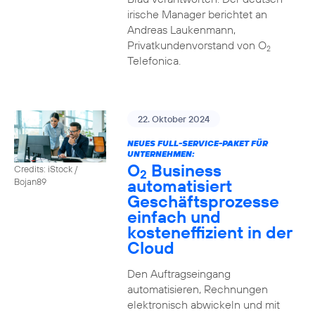
irische Manager berichtet an
Andreas Laukenmann,
Privatkundenvorstand von O
2
Telefonica.
22. Oktober 2024
NEUES FULL-SERVICE-PAKET FÜR
UNTERNEHMEN:
O
Business
Credits: iStock /
2
automatisiert
Bojan89
Geschäftsprozesse
einfach und
kosteneffizient in der
Cloud
Den Auftragseingang
automatisieren, Rechnungen
elektronisch abwickeln und mit