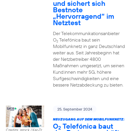
und sichert sich
Bestnote
„Hervorragend“ im
Netztest
Der Telekommunikationsanbieter
O
Telefónica baut sein
2
Mobilfunknetz in ganz Deutschland
weiter aus. Seit Jahresbeginn hat
der Netzbetreiber 4800
Maßnahmen umgesetzt, um seinen
Kund:innen mehr 5G, höhere
Surfgeschwindigkeiten und eine
bessere Netzabdeckung zu bieten.
25. September 2024
NEUZUGANG AUF DEM MOBILFUNKNETZ:
O
Telefónica baut
2
Credits: istock / Kar-Tr