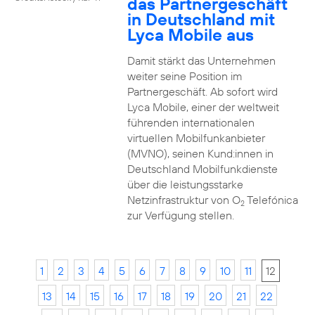
das Partnergeschäft
in Deutschland mit
Lyca Mobile aus
Damit stärkt das Unternehmen
weiter seine Position im
Partnergeschäft. Ab sofort wird
Lyca Mobile, einer der weltweit
führenden internationalen
virtuellen Mobilfunkanbieter
(MVNO), seinen Kund:innen in
Deutschland Mobilfunkdienste
über die leistungsstarke
Netzinfrastruktur von O
Telefónica
2
zur Verfügung stellen.
1
2
3
4
5
6
7
8
9
10
11
12
13
14
15
16
17
18
19
20
21
22