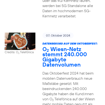
über das 4G-Kernnetz laufen,
werden bei 5G Standalone alle
Daten im hochmodernen 5G-
Kernnetz verarbeitet.
07. Oktober 2024
DATENREKORD AUF DEM OKTOBERFEST:
O
Wiesn-Netz
2
Credits: O
Telefónica
stemmt 240.000
2
Gigabyte
Datenvolumen
Das Oktoberfest 2024 hat beim
mobilen Datenverbrauch neue
Maßstäbe gesetzt. Mit
beeindruckenden 240.000
Gigabyte haben die Kund:innen
von O
Telefónica auf der Wiesn
2
mehr mobile Daten genutzt als