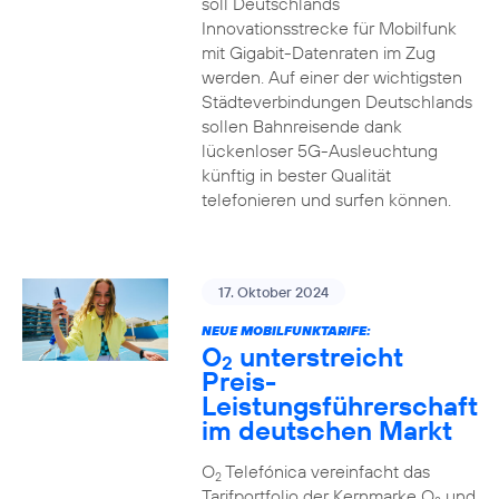
soll Deutschlands
Innovationsstrecke für Mobilfunk
mit Gigabit-Datenraten im Zug
werden. Auf einer der wichtigsten
Städteverbindungen Deutschlands
sollen Bahnreisende dank
lückenloser 5G-Ausleuchtung
künftig in bester Qualität
telefonieren und surfen können.
17. Oktober 2024
NEUE MOBILFUNKTARIFE:
O
unterstreicht
2
Preis-
Leistungsführerschaft
im deutschen Markt
O
Telefónica vereinfacht das
2
Tarifportfolio der Kernmarke O
und