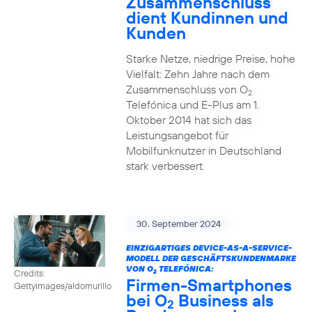
Zusammenschluss
dient Kundinnen und
Kunden
Starke Netze, niedrige Preise, hohe
Vielfalt: Zehn Jahre nach dem
Zusammenschluss von O
2
Telefónica und E-Plus am 1.
Oktober 2014 hat sich das
Leistungsangebot für
Mobilfunknutzer in Deutschland
stark verbessert.
30. September 2024
EINZIGARTIGES DEVICE-AS-A-SERVICE-
MODELL DER GESCHÄFTSKUNDENMARKE
VON O
TELEFÓNICA:
Credits:
2
Firmen-Smartphones
Gettyimages/aldomurillo
bei O
Business als
2