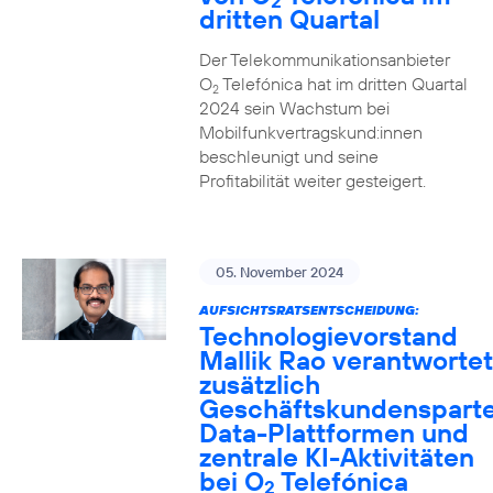
2
dritten Quartal
Der Telekommunikationsanbieter
O
Telefónica hat im dritten Quartal
2
2024 sein Wachstum bei
Mobilfunkvertragskund:innen
beschleunigt und seine
Profitabilität weiter gesteigert.
05. November 2024
AUFSICHTSRATSENTSCHEIDUNG:
Technologievorstand
Mallik Rao verantwortet
zusätzlich
Geschäftskundensparte
Data-Plattformen und
zentrale KI-Aktivitäten
bei O
Telefónica
2