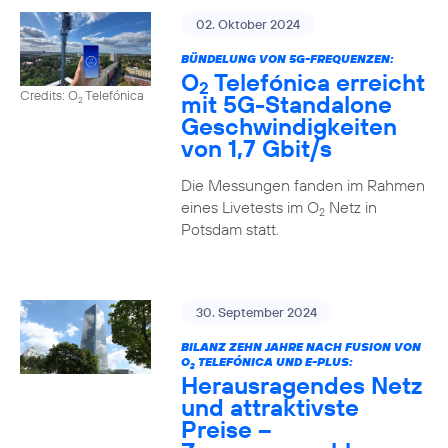
02. Oktober 2024
BÜNDELUNG VON 5G-FREQUENZEN:
O
Telefónica erreicht
2
Credits: O
Telefónica
mit 5G-Standalone
2
Geschwindigkeiten
von 1,7 Gbit/s
Die Messungen fanden im Rahmen
eines Livetests im O
Netz in
2
Potsdam statt.
30. September 2024
BILANZ ZEHN JAHRE NACH FUSION VON
O
TELEFÓNICA UND E-PLUS:
2
Herausragendes Netz
und attraktivste
Preise –