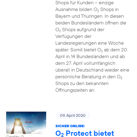
Shops für Kunden – einzige
Ausnahme bilden O
Shops in
2
Bayern und Thüringen. In diesen
beiden Bundesländern öffnen die
O
Shops aufgrund der
2
Verfügungen der
Landesregierungen eine Woche
später. Somit bietet O
ab dem 20.
2
April in 14 Bundesländern und ab
dem 27. April vollumfänglich
überall in Deutschland wieder eine
persönliche Beratung in den O
2
Shops zu den bekannten
Öffnungszeiten an.
09. April 2020
SICHER ONLINE:
O
Protect bietet
2
Credits: O