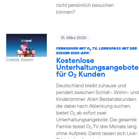
nicht persönlich besuchen
können?
31. März 2020
FERNSEHEN MIT O
TV, LERNSPASS MIT DER K
2
IDOMI KIDS-APP:
Kostenlose
Credits: Kidomi
Unterhaltungsangebote
für O
Kunden
2
Deutschland bleibt zuhause und
pendelt zwischen Schlaf-, Wohn- und
Kinderzimmer. Allen Bestandskunden,
die dabei nach Ablenkung suchen,
bietet O
ab sofort zwei
2
Unterhaltungsangebote: Die gesamte
Familie testet O
TV drei Monate lang
2
ohne Aufpreis: Damit lassen sich Live-