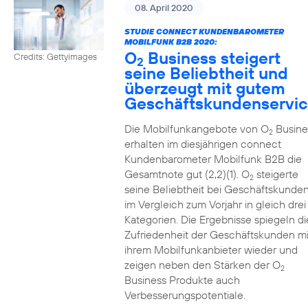
08. April 2020
STUDIE CONNECT KUNDENBAROMETER
MOBILFUNK B2B 2020:
O
Business steigert
Credits: Gettyimages
2
seine Beliebtheit und
überzeugt mit gutem
Geschäftskundenservi
Die Mobilfunkangebote von O
Busine
2
erhalten im diesjährigen connect
Kundenbarometer Mobilfunk B2B die
Gesamtnote gut (2,2)(1). O
steigerte
2
seine Beliebtheit bei Geschäftskunde
im Vergleich zum Vorjahr in gleich drei
Kategorien. Die Ergebnisse spiegeln di
Zufriedenheit der Geschäftskunden mi
ihrem Mobilfunkanbieter wieder und
zeigen neben den Stärken der O
2
Business Produkte auch
Verbesserungspotentiale.