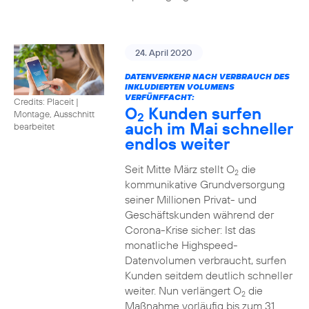
24. April 2020
DATENVERKEHR NACH VERBRAUCH DES
INKLUDIERTEN VOLUMENS
VERFÜNFFACHT:
Credits: Placeit
|
O
Kunden surfen
Montage, Ausschnitt
2
auch im Mai schneller
bearbeitet
endlos weiter
Seit Mitte März stellt O
die
2
kommunikative Grundversorgung
seiner Millionen Privat- und
Geschäftskunden während der
Corona-Krise sicher: Ist das
monatliche Highspeed-
Datenvolumen verbraucht, surfen
Kunden seitdem deutlich schneller
weiter. Nun verlängert O
die
2
Maßnahme vorläufig bis zum 31.