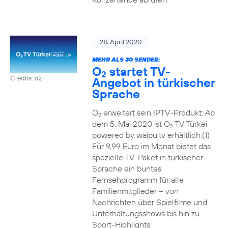
28. April 2020
MEHR ALS 30 SENDER:
O
startet TV-
2
Credits: o2
Angebot in türkischer
Sprache
O
erweitert sein IPTV-Produkt: Ab
2
dem 5. Mai 2020 ist O
TV Türkei
2
powered by waipu.tv erhältlich.(1)
Für 9,99 Euro im Monat bietet das
spezielle TV-Paket in türkischer
Sprache ein buntes
Fernsehprogramm für alle
Familienmitglieder – von
Nachrichten über Spielfilme und
Unterhaltungsshows bis hin zu
Sport-Highlights.