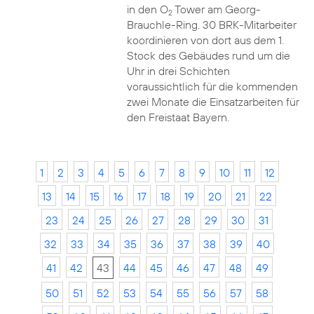
in den O
Tower am Georg-
2
Brauchle-Ring. 30 BRK-Mitarbeiter
koordinieren von dort aus dem 1.
Stock des Gebäudes rund um die
Uhr in drei Schichten
voraussichtlich für die kommenden
zwei Monate die Einsatzarbeiten für
den Freistaat Bayern.
1
2
3
4
5
6
7
8
9
10
11
12
13
14
15
16
17
18
19
20
21
22
23
24
25
26
27
28
29
30
31
32
33
34
35
36
37
38
39
40
41
42
43
44
45
46
47
48
49
50
51
52
53
54
55
56
57
58