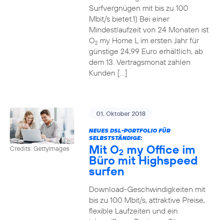
Surfvergnügen mit bis zu 100
Mbit/s bietet.1) Bei einer
Mindestlaufzeit von 24 Monaten ist
O
my Home L im ersten Jahr für
2
günstige 24,99 Euro erhältlich, ab
dem 13. Vertragsmonat zahlen
Kunden […]
01. Oktober 2018
NEUES DSL-PORTFOLIO FÜR
SELBSTSTÄNDIGE:
Mit O
my Office im
Credits: Gettyimages
2
Büro mit Highspeed
surfen
Download-Geschwindigkeiten mit
bis zu 100 Mbit/s, attraktive Preise,
flexible Laufzeiten und ein