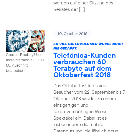
werden auf einer Sitzung des
Beirates der […]
10. Oktober 2018
SO VIEL DATENVOLUMEN WURDE NOCH
NIE GEZAPFT:
Telefónica-Kunden
Credits: Pixabay User
verbrauchen 60
motointermedia
|
CC0
1.0, Auschnitt
Terabyte auf dem
bearbeitet
Oktoberfest 2018
Das Oktoberfest lud seine
Besucher vom 22. September bis 7.
Oktober 2018 wieder zu einem
einzigartigen und
rekordverdächtigen Wiesn-
Spektakel ein. Dabei ist es
insbesondere die mobile
Datennutzung, die jährlich neue