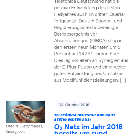
Telefónica Deutschland hat die
positive Entwicklung des ersten
Halbjahres auch im dritten Quartal
fortgesetzt. Das um Sonder- und
Regulierungseffekte bereinigte
Betriebsergebnis vor
Abschreibungen (OIBDA) stieg in
den ersten neun Monaten um 6
Prozent auf 1,42 Milliarden Euro.
Dies lag vor allem an Synergien aus
der E-Plus-Fusion und einer weiter
guten Entwicklung des Umsatzes
aus Mobilfunkdienstleistungen. […]
30. Oktober 2018
TELEFÓNICA DEUTSCHLAND BAUT
STETIG WEITER AUS:
O
Netz im Jahr 2018
Credits: Gettyimages,
2
bereits um rund
Georgijevic