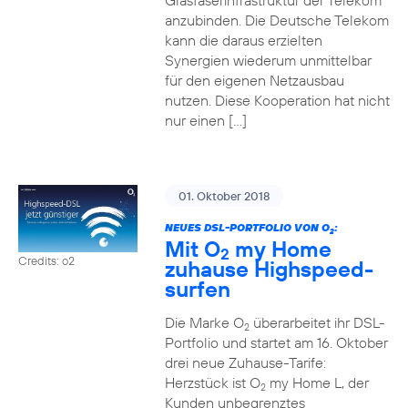
Glasfaserinfrastruktur der Telekom
anzubinden. Die Deutsche Telekom
kann die daraus erzielten
Synergien wiederum unmittelbar
für den eigenen Netzausbau
nutzen. Diese Kooperation hat nicht
nur einen […]
01. Oktober 2018
NEUES DSL-PORTFOLIO VON O
:
2
Mit O
my Home
2
Credits: o2
zuhause Highspeed-
surfen
Die Marke O
überarbeitet ihr DSL-
2
Portfolio und startet am 16. Oktober
drei neue Zuhause-Tarife:
Herzstück ist O
my Home L, der
2
Kunden unbegrenztes