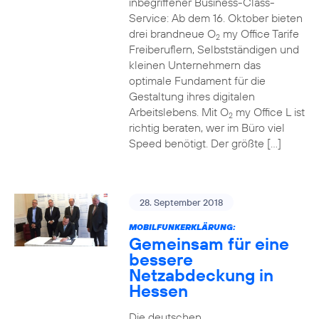
inbegriffener Business-Class-
Service: Ab dem 16. Oktober bieten
drei brandneue O
my Office Tarife
2
Freiberuflern, Selbstständigen und
kleinen Unternehmern das
optimale Fundament für die
Gestaltung ihres digitalen
Arbeitslebens. Mit O
my Office L ist
2
richtig beraten, wer im Büro viel
Speed benötigt. Der größte […]
28. September 2018
MOBILFUNKERKLÄRUNG:
Gemeinsam für eine
bessere
Netzabdeckung in
Hessen
Die deutschen