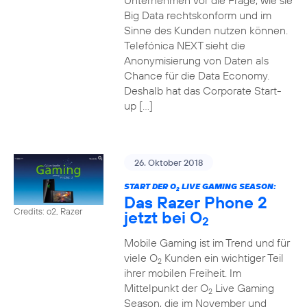
Unternehmen vor die Frage, wie sie
Big Data rechtskonform und im
Sinne des Kunden nutzen können.
Telefónica NEXT sieht die
Anonymisierung von Daten als
Chance für die Data Economy.
Deshalb hat das Corporate Start-
up […]
26. Oktober 2018
START DER O
LIVE GAMING SEASON:
2
Das Razer Phone 2
Credits: o2, Razer
jetzt bei O
2
Mobile Gaming ist im Trend und für
viele O
Kunden ein wichtiger Teil
2
ihrer mobilen Freiheit. Im
Mittelpunkt der O
Live Gaming
2
Season, die im November und