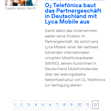
O
Telefónica baut
2
Credits: istock / Kar-Tr
das Partnergeschäft
in Deutschland mit
Lyca Mobile aus
Damit stärkt das Unternehmen
weiter seine Position im
Partnergeschäft. Ab sofort wird
Lyca Mobile, einer der weltweit
führenden internationalen
virtuellen Mobilfunkanbieter
(MVNO), seinen Kund:innen in
Deutschland Mobilfunkdienste
über die leistungsstarke
Netzinfrastruktur von O
Telefónica
2
zur Verfügung stellen.
1
2
3
4
5
6
7
8
9
10
11
12