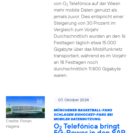
von O
Telefónica auf der Wiesn
2
mehr mobile Daten genutzt als
jemals zuvor. Dies entspricht einer
Steigerung von 30 Prozent im
Vergleich zum Vorjahr.
Durchschnittlich wurden an den 16
Festtagen täglich etwa 15.000
Gigabyte über das Mobilfunknetz
transportiert, während es im Vorjahr
an 18 Festtagen noch
durchschnittlich 11.800 Gigabyte
waren.
07. Oktober 2024
MÜNCHENER BASKETBALL-FANS
SCHLAGEN EISHOCKEY-FANS BEI
MOBILER DATENNUTZUNG:
Credits: Florian
O
Telefónica bringt
Hagena
2
5G-Power in den SAP