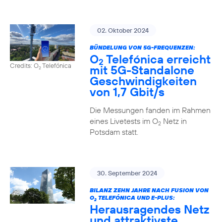
02. Oktober 2024
BÜNDELUNG VON 5G-FREQUENZEN:
O
Telefónica erreicht
2
Credits: O
Telefónica
mit 5G-Standalone
2
Geschwindigkeiten
von 1,7 Gbit/s
Die Messungen fanden im Rahmen
eines Livetests im O
Netz in
2
Potsdam statt.
30. September 2024
BILANZ ZEHN JAHRE NACH FUSION VON
O
TELEFÓNICA UND E-PLUS:
2
Herausragendes Netz
und attraktivste