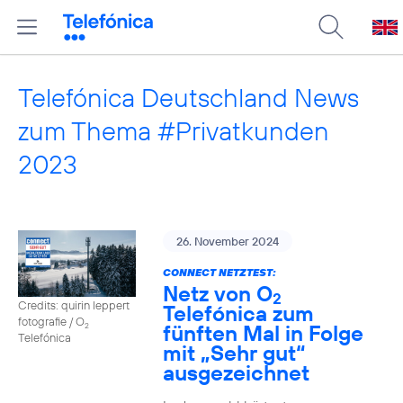
Telefónica Deutschland News
zum Thema #Privatkunden
2023
26. November 2024
CONNECT NETZTEST:
Netz von O
2
Credits: quirin leppert
Telefónica zum
fotografie / O
fünften Mal in Folge
2
Telefónica
mit „Sehr gut“
ausgezeichnet