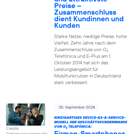
Preise –
Zusammenschluss
dient Kundinnen und
Kunden
Starke Netze, niedrige Preise, hohe
Vielfalt: Zehn Jahre nach dem
Zusammenschluss von O
2
Telefónica und E-Plus am 1.
Oktober 2014 hat sich das
Leistungsangebot für
Mobilfunknutzer in Deutschland
stark verbessert.
30. September 2024
EINZIGARTIGES DEVICE-AS-A-SERVICE-
MODELL DER GESCHÄFTSKUNDENMARKE
VON O
TELEFÓNICA:
Credits:
2
Firmen-Smartphones
Gettyimages/aldomurillo