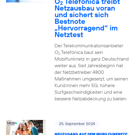
O
Telefónica treibt
2
Netzausbau voran
und sichert sich
Bestnote
„Hervorragend“ im
Netztest
Der Telekommunikationsanbieter
O
Telefónica baut sein
2
Mobilfunknetz in ganz Deutschland
weiter aus. Seit Jahresbeginn hat
der Netzbetreiber 4800
Maßnahmen umgesetzt, um seinen
Kund:innen mehr 5G, höhere
Surfgeschwindigkeiten und eine
bessere Netzabdeckung zu bieten.
25. September 2024
NEUZUGANG AUF DEM MOBILFUNKNETZ: