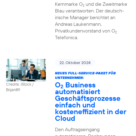
Kernmarke O
und die Zweitmarke
2
Blau verantworten. Der deutsch-
irische Manager berichtet an
Andreas Laukenmann,
Privatkundenvorstand von O
2
Telefonica.
22. Oktober 2024
NEUES FULL-SERVICE-PAKET FÜR
UNTERNEHMEN:
O
Business
Credits: iStock /
2
automatisiert
Bojan89
Geschäftsprozesse
einfach und
kosteneffizient in der
Cloud
Den Auftragseingang