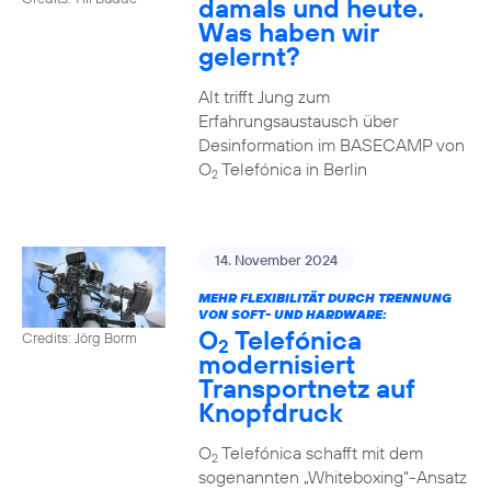
damals und heute.
Was haben wir
gelernt?
Alt trifft Jung zum
Erfahrungsaustausch über
Desinformation im BASECAMP von
O
Telefónica in Berlin
2
14. November 2024
MEHR FLEXIBILITÄT DURCH TRENNUNG
VON SOFT- UND HARDWARE:
O
Telefónica
Credits: Jörg Borm
2
modernisiert
Transportnetz auf
Knopfdruck
O
Telefónica schafft mit dem
2
sogenannten „Whiteboxing“-Ansatz