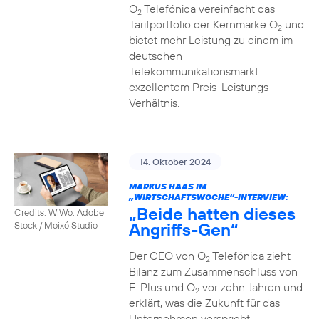
O
Telefónica vereinfacht das
2
Tarifportfolio der Kernmarke O
und
2
bietet mehr Leistung zu einem im
deutschen
Telekommunikationsmarkt
exzellentem Preis-Leistungs-
Verhältnis.
14. Oktober 2024
MARKUS HAAS IM
„WIRTSCHAFTSWOCHE“-INTERVIEW:
„Beide hatten dieses
Credits: WiWo, Adobe
Angriffs-Gen“
Stock / Moixó Studio
Der CEO von O
Telefónica zieht
2
Bilanz zum Zusammenschluss von
E-Plus und O
vor zehn Jahren und
2
erklärt, was die Zukunft für das
Unternehmen verspricht.