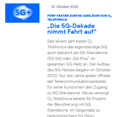
10. Oktober 2024
FÜNF FAKTEN ZUM 5G-JUBILÄUM VON O
2
TELEFÓNICA:
„Die 5G-Dekade
nimmt Fahrt auf“
Seit einem Jahr bietet O
2
Telefónica das eigenständige 5G,
auch bekannt als 5G-Standalone
(5G SA) oder „5G Plus“, im
gesamten 5G-Netz an. Der Aufbau
des 5G-Netzes begann im Oktober
2020. Nur drei Jahre später öffnete
der Telekommunikationsanbieter
für seine Kund:innen den Zugang
zu 5G Standalone. Heute versorgt
O
Telefónica bereits 96 Prozent
2
der Bevölkerung mit 5G
Standalone. Im Gegensatz zu
herkömmlichem 5G (Non-