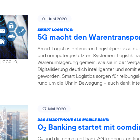
01. Juni 2020
SMART LOGISTICS:
5G macht den Warentransport 
Smart Logistics optimieren Logistikprozesse du
und computergestützten Systemen. Logistik hat
Warenumlagerung gemein, wie sie in der Vergang
|
CC0 1.0,
Digitalisierung deutlich intelligenter und somit e
geworden. Smart Logistics sorgen für reibungsl
rund um die Uhr in Bewegung – auch dank inte
27. Mai 2020
DAS SMARTPHONE ALS MOBILE BANK:
O
Banking startet mit comdir
2
O
und die comdirect bank AG kooperieren künf
2