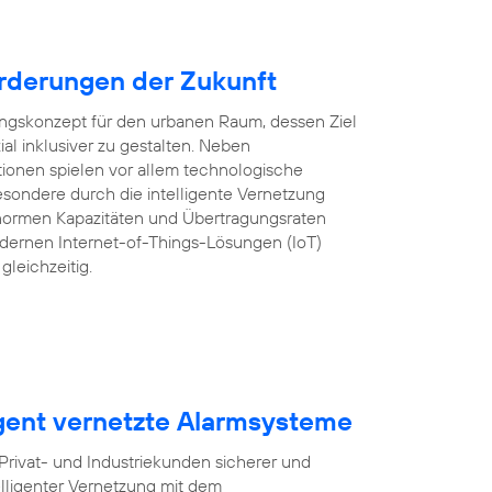
rderungen der Zukunft
lungskonzept für den urbanen Raum, dessen Ziel
ozial inklusiver zu gestalten. Neben
tionen spielen vor allem technologische
sondere durch die intelligente Vernetzung
ormen Kapazitäten und Übertragungsraten
ernen Internet-of-Things-Lösungen (IoT)
gleichzeitig.
igent vernetzte Alarmsysteme
ivat- und Industriekunden sicherer und
lligenter Vernetzung mit dem