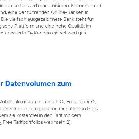
Kunden umfassend modernisieren. Mit comdirect
and, eine der führenden Online-Banken in
ie vielfach ausgezeichnete Bank steht für
gische Plattform und eine hohe Qualität im
nteressierte O
Kunden ein vollwertiges
2
hr Datenvolumen zum
Mobilfunkkunden mit einem O
Free- oder O
2
2
 Datenvolumen zum gleichen monatlichen Preis
em sie kostenfrei in den Tarif mit dem
Free Tarifportfolios wechseln 2).
2