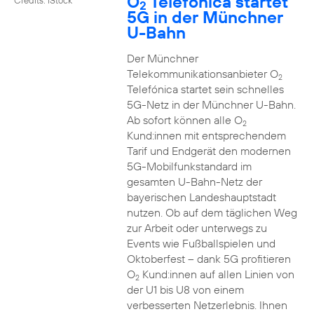
O
Telefónica startet
2
5G in der Münchner
U-Bahn
Der Münchner
Telekommunikationsanbieter O
2
Telefónica startet sein schnelles
5G-Netz in der Münchner U-Bahn.
Ab sofort können alle O
2
Kund:innen mit entsprechendem
Tarif und Endgerät den modernen
5G-Mobilfunkstandard im
gesamten U-Bahn-Netz der
bayerischen Landeshauptstadt
nutzen. Ob auf dem täglichen Weg
zur Arbeit oder unterwegs zu
Events wie Fußballspielen und
Oktoberfest – dank 5G profitieren
O
Kund:innen auf allen Linien von
2
der U1 bis U8 von einem
verbesserten Netzerlebnis. Ihnen