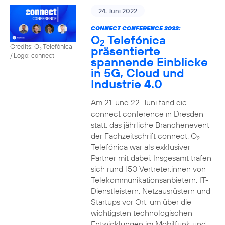
24. Juni 2022
CONNECT CONFERENCE 2022:
O
Telefónica
2
Credits: O
Telefónica
präsentierte
2
/ Logo: connect
spannende Einblicke
in 5G, Cloud und
Industrie 4.0
Am 21. und 22. Juni fand die
connect conference in Dresden
statt, das jährliche Branchenevent
der Fachzeitschrift connect. O
2
Telefónica war als exklusiver
Partner mit dabei. Insgesamt trafen
sich rund 150 Vertreter:innen von
Telekommunikationsanbietern, IT-
Dienstleistern, Netzausrüstern und
Startups vor Ort, um über die
wichtigsten technologischen
Entwicklungen im Mobilfunk und