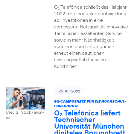
O
Telefónica schließt das Halbjahr
2
2022 mit einer Rekordentwicklung
ab. Investitionen in eine
verbesserte Netzqualität, innovative
Tarife, einen exzellenten Service
sowie in mehr Nachhaltigkeit
verleihen dem Unternehmen
erneut einen deutlichen
Leistungsschub für seine
Kund:innen.
26. Juli 2022
5G-CAMPUSNETZ FÜR DIE HOCHSCHUL-
FORSCHUNG:
O
Telefónica liefert
Credits: iStock / anon-
2
Technischer
tae
Universität München
digitales Sprungbrett