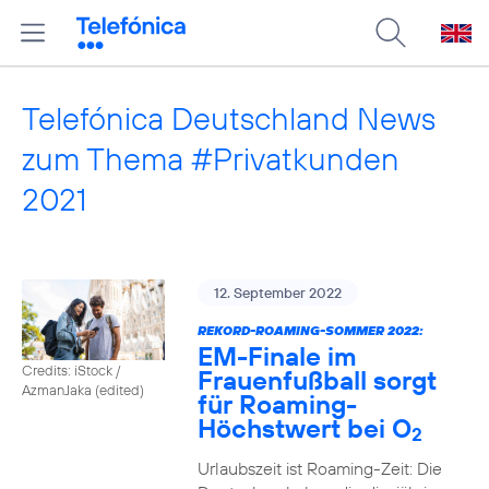
Telefónica Deutschland News
zum Thema #Privatkunden
2021
12. September 2022
REKORD-ROAMING-SOMMER 2022:
EM-Finale im
Credits: iStock /
Frauenfußball sorgt
AzmanJaka (edited)
für Roaming-
Höchstwert bei O
2
Urlaubszeit ist Roaming-Zeit: Die