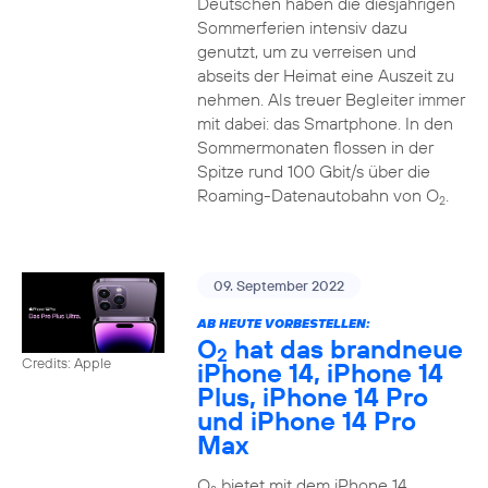
Deutschen haben die diesjährigen
Sommerferien intensiv dazu
genutzt, um zu verreisen und
abseits der Heimat eine Auszeit zu
nehmen. Als treuer Begleiter immer
mit dabei: das Smartphone. In den
Sommermonaten flossen in der
Spitze rund 100 Gbit/s über die
Roaming-Datenautobahn von O
.
2
09. September 2022
AB HEUTE VORBESTELLEN:
O
hat das brandneue
2
Credits: Apple
iPhone 14, iPhone 14
Plus, iPhone 14 Pro
und iPhone 14 Pro
Max
O
bietet mit dem iPhone 14,