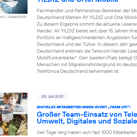
Fachhändler und Partnershop-Betreiber der Mob
Deutschland Marken AY YILDIZ und Orte Mobil
vic
|
Ausschnitt
Zu diesem Ergebnis kommt die aktuelle Leserwa
Handel. AY YILDIZ bietet seit über 15 Jahren ih
Portfolio an maßgeschneiderten Angeboten für 
Deutschland und der Türkei. In diesem Jahr gew
Deutschland erstmals die Telecom Handel Lese
Mobilfunkanbieter“. Den zweiten Platz belegt O
Menschen mit Migrationshintergrund im deutsch
Telefónica Deutschland beheimatet ist.
05. Juli 2021
DIGITALES MITARBEITER:INNEN-EVENT „TEAM UP!“:
Großer Team-Einsatz von Tel
Umwelt, Digitales und Sozial
Vier Tage lang haben sich fast 1000 Mitarbeite