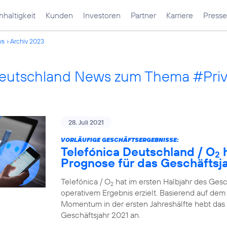
haltigkeit
Kunden
Investoren
Partner
Karriere
Presse
ws
Archiv 2023
Deutschland News zum Thema #Pri
28. Juli 2021
VORLÄUFIGE GESCHÄFTSERGEBNISSE:
Telefónica Deutschland / O
h
2
Prognose für das Geschäftsj
Telefónica / O
hat im ersten Halbjahr des Ges
2
operativem Ergebnis erzielt. Basierend auf dem 
Momentum in der ersten Jahreshälfte hebt das
Geschäftsjahr 2021 an.