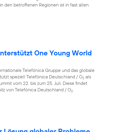
in den betroffenen Regionen ist in fast allen
nterstützt One Young World
ternationale Telefónica Gruppe und das globale
ützt speziell Telefónica Deutschland / O
als
2
mit vom 22. bis zum 25. Juli. Diese findet
itz von Telefónica Deutschland / O
.
2
für Lösung globaler Probleme