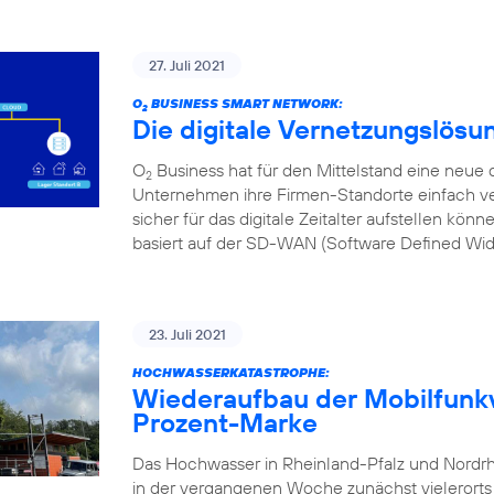
27. Juli 2021
O
BUSINESS SMART NETWORK:
2
Die digitale Vernetzungslösu
O
Business hat für den Mittelstand eine neue d
2
Unternehmen ihre Firmen-Standorte einfach ve
sicher für das digitale Zeitalter aufstellen kön
basiert auf der SD-WAN (Software Defined Wi
23. Juli 2021
HOCHWASSERKATASTROPHE:
Wiederaufbau der Mobilfunkv
Prozent-Marke
Das Hochwasser in Rheinland-Pfalz und Nordr
in der vergangenen Woche zunächst vielerorts l