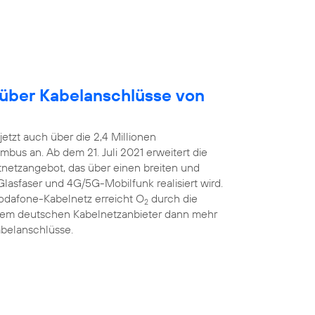
 über Kabelanschlüsse von
etzt auch über die 2,4 Millionen
bus an. Ab dem 21. Juli 2021 erweitert die
estnetzangebot, das über einen breiten und
Glasfaser und 4G/5G-Mobilfunk realisiert wird.
Vodafone-Kabelnetz erreicht O
durch die
2
ßtem deutschen Kabelnetzanbieter dann mehr
abelanschlüsse.