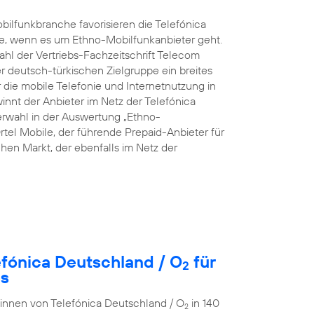
ilfunkbranche favorisieren die Telefónica
e, wenn es um Ethno-Mobilfunkanbieter geht.
hl der Vertriebs-Fachzeitschrift Telecom
rer deutsch-türkischen Zielgruppe ein breites
die mobile Telefonie und Internetnutzung in
innt der Anbieter im Netz der Telefónica
rwahl in der Auswertung „Ethno-
rtel Mobile, der führende Prepaid-Anbieter für
en Markt, der ebenfalls im Netz der
efónica Deutschland / O
für
2
es
r:innen von Telefónica Deutschland / O
in 140
2