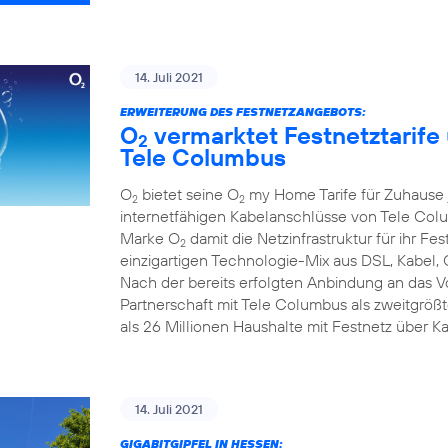
14. Juli 2021
ERWEITERUNG DES FESTNETZANGEBOTS:
O
vermarktet Festnetztarife
2
Tele Columbus
O
bietet seine O
my Home Tarife für Zuhause j
2
2
internetfähigen Kabelanschlüsse von Tele Colum
Marke O
damit die Netzinfrastruktur für ihr F
2
einzigartigen Technologie-Mix aus DSL, Kabel, 
Nach der bereits erfolgten Anbindung an das 
Partnerschaft mit Tele Columbus als zweitgrö
als 26 Millionen Haushalte mit Festnetz über K
14. Juli 2021
GIGABITGIPFEL IN HESSEN: