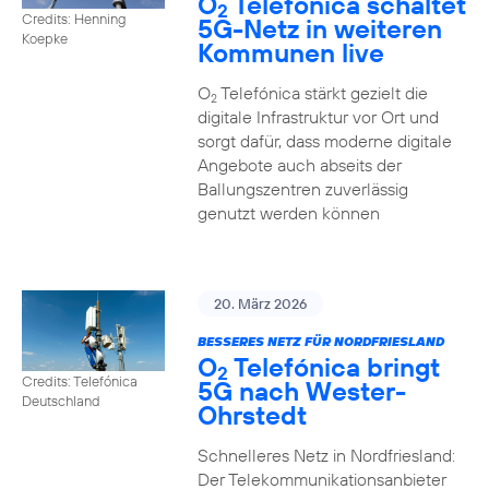
O
Telefónica schaltet
2
Credits: Henning
5G-Netz in weiteren
Koepke
Kommunen live
O
Telefónica stärkt gezielt die
2
digitale Infrastruktur vor Ort und
sorgt dafür, dass moderne digitale
Angebote auch abseits der
Ballungszentren zuverlässig
genutzt werden können
20. März 2026
BESSERES NETZ FÜR NORDFRIESLAND
O
Telefónica bringt
2
Credits: Telefónica
5G nach Wester-
Deutschland
Ohrstedt
Schnelleres Netz in Nordfriesland:
Der Telekommunikationsanbieter