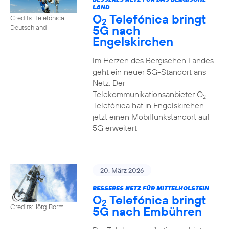
LAND
O
Telefónica bringt
Credits: Telefónica
2
5G nach
Deutschland
Engelskirchen
Im Herzen des Bergischen Landes
geht ein neuer 5G-Standort ans
Netz: Der
Telekommunikationsanbieter O
2
Telefónica hat in Engelskirchen
jetzt einen Mobilfunkstandort auf
5G erweitert
20. März 2026
BESSERES NETZ FÜR MITTELHOLSTEIN
O
Telefónica bringt
2
Credits: Jörg Borm
5G nach Embühren