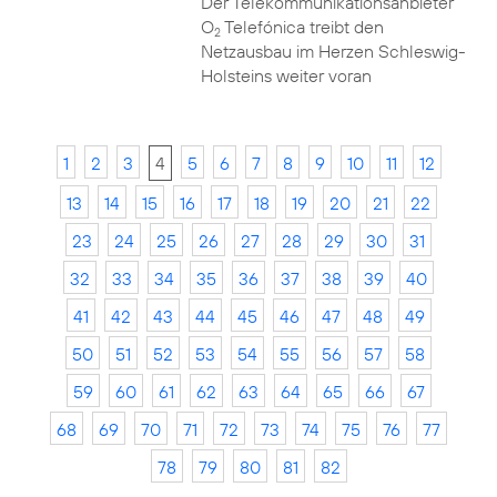
Der Telekommunikationsanbieter
O
Telefónica treibt den
2
Netzausbau im Herzen Schleswig-
Holsteins weiter voran
1
2
3
4
5
6
7
8
9
10
11
12
13
14
15
16
17
18
19
20
21
22
23
24
25
26
27
28
29
30
31
32
33
34
35
36
37
38
39
40
41
42
43
44
45
46
47
48
49
50
51
52
53
54
55
56
57
58
59
60
61
62
63
64
65
66
67
68
69
70
71
72
73
74
75
76
77
78
79
80
81
82