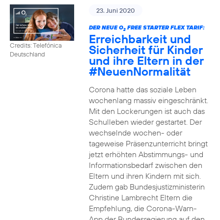
23. Juni 2020
DER NEUE O
FREE STARTER FLEX TARIF:
2
Erreichbarkeit und
Credits: Telefónica
Sicherheit für Kinder
Deutschland
und ihre Eltern in der
#NeuenNormalität
Corona hatte das soziale Leben
wochenlang massiv eingeschränkt.
Mit den Lockerungen ist auch das
Schulleben wieder gestartet. Der
wechselnde wochen- oder
tageweise Präsenzunterricht bringt
jetzt erhöhten Abstimmungs- und
Informationsbedarf zwischen den
Eltern und ihren Kindern mit sich.
Zudem gab Bundesjustizministerin
Christine Lambrecht Eltern die
Empfehlung, die Corona-Warn-
App der Bundesregierung auf den