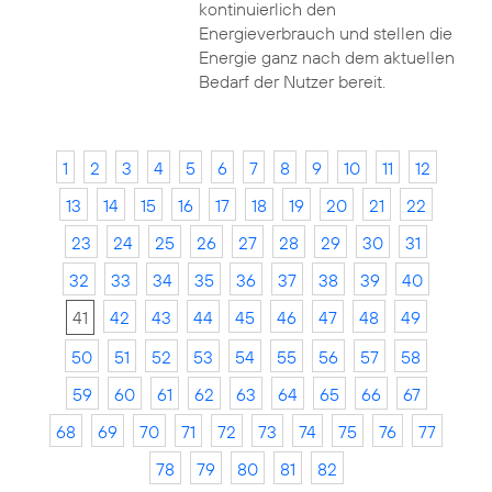
kontinuierlich den
Energieverbrauch und stellen die
Energie ganz nach dem aktuellen
Bedarf der Nutzer bereit.
1
2
3
4
5
6
7
8
9
10
11
12
13
14
15
16
17
18
19
20
21
22
23
24
25
26
27
28
29
30
31
32
33
34
35
36
37
38
39
40
41
42
43
44
45
46
47
48
49
50
51
52
53
54
55
56
57
58
59
60
61
62
63
64
65
66
67
68
69
70
71
72
73
74
75
76
77
78
79
80
81
82