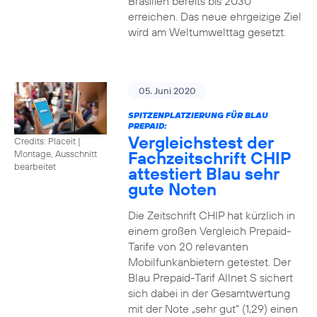
Brasilien bereits bis 2030
erreichen. Das neue ehrgeizige Ziel
wird am Weltumwelttag gesetzt.
05. Juni 2020
SPITZENPLATZIERUNG FÜR BLAU
PREPAID:
Vergleichstest der
Credits: Placeit
|
Fachzeitschrift CHIP
Montage, Ausschnitt
bearbeitet
attestiert Blau sehr
gute Noten
Die Zeitschrift CHIP hat kürzlich in
einem großen Vergleich Prepaid-
Tarife von 20 relevanten
Mobilfunkanbietern getestet. Der
Blau Prepaid-Tarif Allnet S sichert
sich dabei in der Gesamtwertung
mit der Note „sehr gut“ (1,29) einen