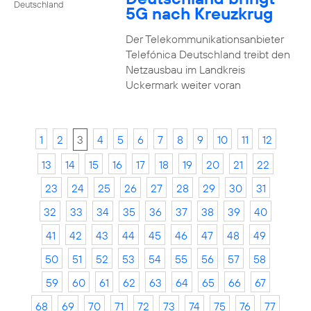
Deutschland
5G nach Kreuzkrug
Der Telekommunikationsanbieter
Telefónica Deutschland treibt den
Netzausbau im Landkreis
Uckermark weiter voran
1
2
3
4
5
6
7
8
9
10
11
12
13
14
15
16
17
18
19
20
21
22
23
24
25
26
27
28
29
30
31
32
33
34
35
36
37
38
39
40
41
42
43
44
45
46
47
48
49
50
51
52
53
54
55
56
57
58
59
60
61
62
63
64
65
66
67
68
69
70
71
72
73
74
75
76
77