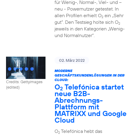
für Wenig-, Normal-, Viel- und –
neu - Powernutzer getestet. In
allen Profilen erhielt O
ein „Sehr
2
gut“. Den Testsieg holte sich O
2
jeweils in den Kategorien „Wenig-
und Normalnutzer“.
02. März 2022
MODERNE
GESCHÄFTSKUNDENLÖSUNGEN IN DER
CLOUD:
Credits: Gettyimages
O
Telefónica startet
(edited)
2
neue B2B-
Abrechnungs-
Plattform mit
MATRIXX und Google
Cloud
O
Telefónica hebt das
2