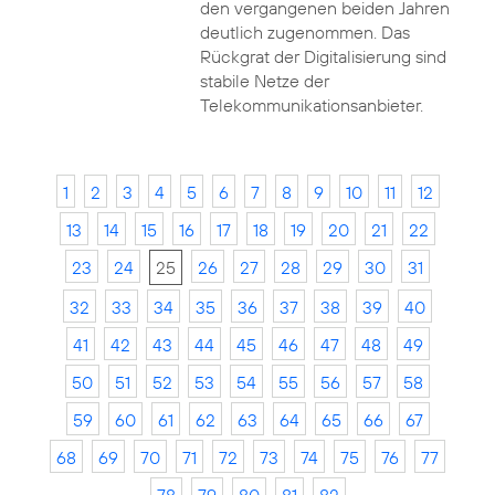
den vergangenen beiden Jahren
deutlich zugenommen. Das
Rückgrat der Digitalisierung sind
stabile Netze der
Telekommunikationsanbieter.
1
2
3
4
5
6
7
8
9
10
11
12
13
14
15
16
17
18
19
20
21
22
23
24
25
26
27
28
29
30
31
32
33
34
35
36
37
38
39
40
41
42
43
44
45
46
47
48
49
50
51
52
53
54
55
56
57
58
59
60
61
62
63
64
65
66
67
68
69
70
71
72
73
74
75
76
77