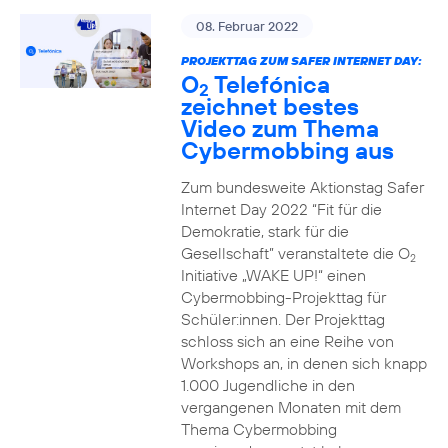
08. Februar 2022
PROJEKTTAG ZUM SAFER INTERNET DAY:
O
Telefónica
2
zeichnet bestes
Video zum Thema
Cybermobbing aus
Zum bundesweite Aktionstag Safer
Internet Day 2022 “Fit für die
Demokratie, stark für die
Gesellschaft” veranstaltete die O
2
Initiative „WAKE UP!“ einen
Cybermobbing-Projekttag für
Schüler:innen. Der Projekttag
schloss sich an eine Reihe von
Workshops an, in denen sich knapp
1.000 Jugendliche in den
vergangenen Monaten mit dem
Thema Cybermobbing