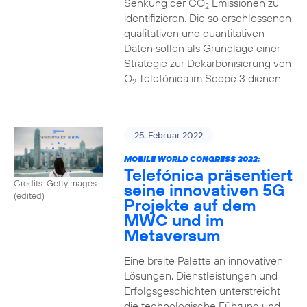
Senkung der CO
Emissionen zu
2
identifizieren. Die so erschlossenen
qualitativen und quantitativen
Daten sollen als Grundlage einer
Strategie zur Dekarbonisierung von
O
Telefónica im Scope 3 dienen.
2
25. Februar 2022
MOBILE WORLD CONGRESS 2022:
Telefónica präsentiert
Credits: Gettyimages
seine innovativen 5G
(edited)
Projekte auf dem
MWC und im
Metaversum
Eine breite Palette an innovativen
Lösungen, Dienstleistungen und
Erfolgsgeschichten unterstreicht
die technologische Führung und