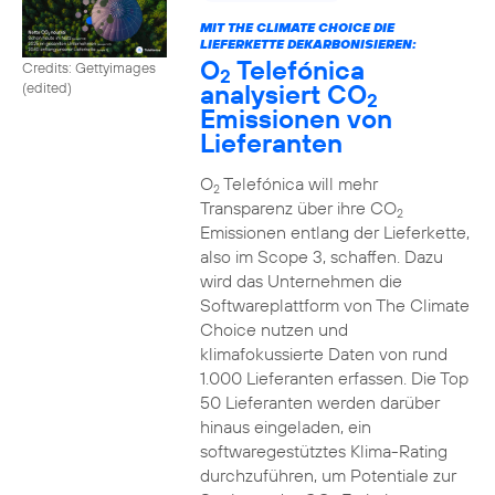
MIT THE CLIMATE CHOICE DIE
LIEFERKETTE DEKARBONISIEREN:
O
Telefónica
Credits: Gettyimages
2
analysiert CO
(edited)
2
Emissionen von
Lieferanten
O
Telefónica will mehr
2
Transparenz über ihre CO
2
Emissionen entlang der Lieferkette,
also im Scope 3, schaffen. Dazu
wird das Unternehmen die
Softwareplattform von The Climate
Choice nutzen und
klimafokussierte Daten von rund
1.000 Lieferanten erfassen. Die Top
50 Lieferanten werden darüber
hinaus eingeladen, ein
softwaregestütztes Klima-Rating
durchzuführen, um Potentiale zur