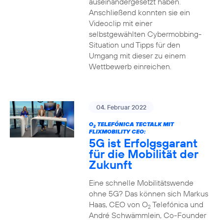
auseinandergesetzt haben.
Anschließend konnten sie ein
Videoclip mit einer
selbstgewählten Cybermobbing-
Situation und Tipps für den
Umgang mit dieser zu einem
Wettbewerb einreichen.
04. Februar 2022
O
TELEFÓNICA TECTALK MIT
2
FLIXMOBILITY CEO:
5G ist Erfolgsgarant
für die Mobilität der
Zukunft
Eine schnelle Mobilitätswende
ohne 5G? Das können sich Markus
Haas, CEO von O
Telefónica und
2
André Schwämmlein, Co-Founder