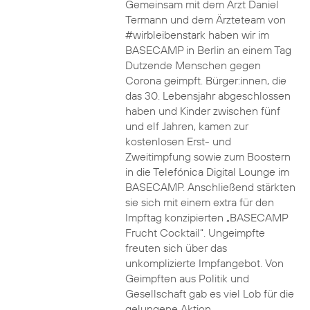
Gemeinsam mit dem Arzt Daniel
Termann und dem Ärzteteam von
#wirbleibenstark haben wir im
BASECAMP in Berlin an einem Tag
Dutzende Menschen gegen
Corona geimpft. Bürger:innen, die
das 30. Lebensjahr abgeschlossen
haben und Kinder zwischen fünf
und elf Jahren, kamen zur
kostenlosen Erst- und
Zweitimpfung sowie zum Boostern
in die Telefónica Digital Lounge im
BASECAMP. Anschließend stärkten
sie sich mit einem extra für den
Impftag konzipierten „BASECAMP
Frucht Cocktail“. Ungeimpfte
freuten sich über das
unkomplizierte Impfangebot. Von
Geimpften aus Politik und
Gesellschaft gab es viel Lob für die
gelungene Aktion.