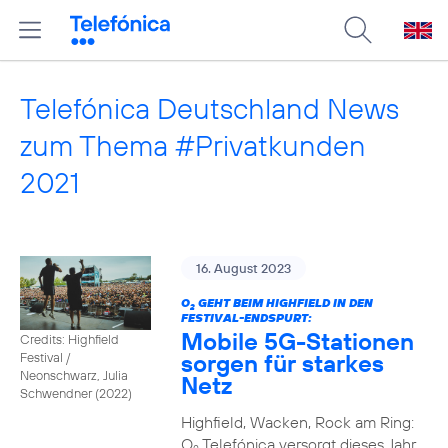
Telefónica Deutschland News
zum Thema #Privatkunden
2021
16. August 2023
O
GEHT BEIM HIGHFIELD IN DEN
2
FESTIVAL-ENDSPURT:
Mobile 5G-Stationen
Credits: Highfield
sorgen für starkes
Festival /
Neonschwarz, Julia
Netz
Schwendner (2022)
Highfield, Wacken, Rock am Ring:
O
Telefónica versorgt dieses Jahr