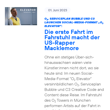
01. Juni 2023
O
, SERVICEPLAN BUBBLE UND C3
2
LAUNCHEN SOCIAL-MEDIA-FORMAT „O
2
ELEVATOR“:
Die erste Fahrt im
Fahrstuhl macht der
US-Rapper
Macklemore
Ohne ein stetiges Über-sich-
hinauswachsen wären viele
Künstler:innen nicht dort, wo sie
heute sind. Im neuen Social-
Media-Format "O
Elevator"
2
versinnbildlichen O
, Serviceplan
2
Bubble und C3 Creative Code and
Content diese Reise. Im Fahrstuhl
des O
Towers in München
2
performen Artists auf der Fahrt in