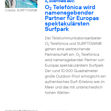
O
SURFTOWN MUC:
2
O
Telefónica wird
2
Credits: SURFTOWN®
namensgebender
Partner für Europas
spektakulärsten
Surfpark
Der Telekommunikationsanbieter
O
Telefónica und SURFTOWN®
2
gehen eine weitreichende
Partnerschaft ein: O
Telefónica
2
wird namensgebender Partner von
Europas spektakulärstem Surfpark.
Der rund 10.000 Quadratmeter
große Outdoor-Pool ermöglicht ein
authentisches Surf-Erlebnis wie im
Meer und das mit unterschiedlich
hohen Wellen.