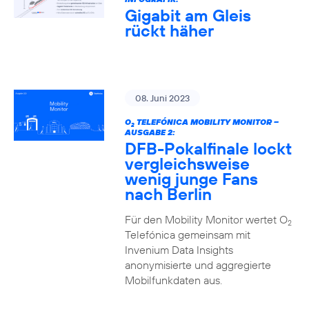
Gigabit am Gleis
rückt häher
08. Juni 2023
O
TELEFÓNICA MOBILITY MONITOR –
2
AUSGABE 2:
DFB-Pokalfinale lockt
vergleichsweise
wenig junge Fans
nach Berlin
Für den Mobility Monitor wertet O
2
Telefónica gemeinsam mit
Invenium Data Insights
anonymisierte und aggregierte
Mobilfunkdaten aus.