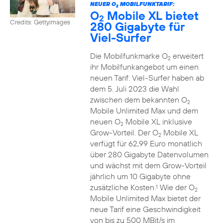
NEUER O
MOBILFUNKTARIF:
2
O
Mobile XL bietet
2
Credits: Gettyimages
280 Gigabyte für
Viel-Surfer
Die Mobilfunkmarke O
erweitert
2
ihr Mobilfunkangebot um einen
neuen Tarif: Viel-Surfer haben ab
dem 5. Juli 2023 die Wahl
zwischen dem bekannten O
2
Mobile Unlimited Max und dem
neuen O
Mobile XL inklusive
2
Grow-Vorteil. Der O
Mobile XL
2
verfügt für 62,99 Euro monatlich
über 280 Gigabyte Datenvolumen
und wächst mit dem Grow-Vorteil
jährlich um 10 Gigabyte ohne
zusätzliche Kosten.
Wie der O
1
2
Mobile Unlimited Max bietet der
neue Tarif eine Geschwindigkeit
von bis zu 500 MBit/s im