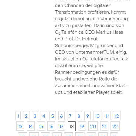
den Chancen der digitalen
Transformation profitieren, kommt
es jetzt darauf an, die Veränderung
aktiv zu gestalten. Darin sind sich
O
Telefónica CEO Markus Haas
2
und Prof. Dr. Helmut
Schönenberger, Mitgründer und
CEO von UnternehmerTUM, einig.
Im aktuellen O
Telefónica TecTalk
2
diskutieren sie, welche
Rahmenbedingungen es dafür
braucht und welche Rolle die
Zusammenarbeit innovativer Start-
ups und etablierter Player spielt.
1
2
3
4
5
6
7
8
9
10
11
12
13
14
15
16
17
18
19
20
21
22