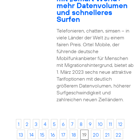
mehr Datenvolumen
und schnelleres
Surfen
Telefonieren, chatten, simsen – in
viele Länder der Welt zu einem
fairen Preis. Ortel Mobile, der
führende deutsche
Mobilfunkanbieter für Menschen
mit Migrationshintergrund, bietet ab
1. März 2023 sechs neue attraktive
Tarifoptionen mit deutlich
größerem Datenvolumen, höherer
Surfgeschwindigkeit und
zahlreichen neuen Zielländern.
1
2
3
4
5
6
7
8
9
10
11
12
13
14
15
16
17
18
19
20
21
22