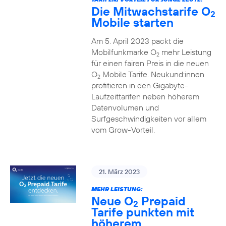
Die Mitwachstarife O
2
Mobile starten
Am 5. April 2023 packt die
Mobilfunkmarke O
mehr Leistung
2
für einen fairen Preis in die neuen
O
Mobile Tarife. Neukund:innen
2
profitieren in den Gigabyte-
Laufzeittarifen neben höherem
Datenvolumen und
Surfgeschwindigkeiten vor allem
vom Grow-Vorteil.
21. März 2023
MEHR LEISTUNG:
Neue O
Prepaid
2
Tarife punkten mit
höherem