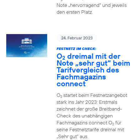
Note „hervorragend“ und jeweils
den ersten Platz.
24. Februar 2023
FESTNETZ IM CHECK:
O
dreimal mit der
2
Note „sehr gut“ beim
Tarifvergleich des
Fachmagazins
connect
O
startet beim Festnetzangebot
2
stark ins Jahr 2023: Erstmals
zeichnet der große Breitband-
Check des unabhängigen
Fachmagazins connect O
für
2
seine Festnetztarife dreimal mit
„Sehr gut“ aus.