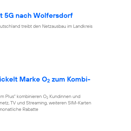
gt 5G nach Wolfersdorf
utschland treibt den Netzausbau im Landkreis
ickelt Marke O
zum Kombi-
2
em Plus“ kombinieren O
Kundinnen und
2
stnetz, TV und Streaming, weiteren SIM-Karten
monatliche Rabatte