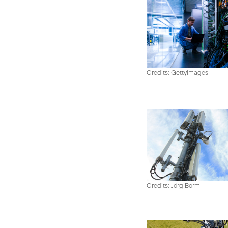
Credits: Gettyimages
Credits: Jörg Borm