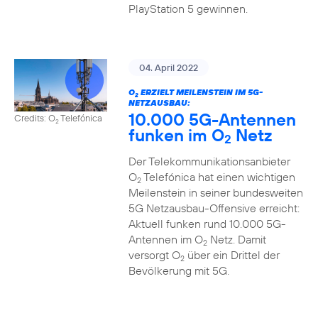
PlayStation 5 gewinnen.
04. April 2022
O
ERZIELT MEILENSTEIN IM 5G-
2
NETZAUSBAU:
10.000 5G-Antennen
Credits: O
Telefónica
2
funken im O
Netz
2
Der Telekommunikationsanbieter
O
Telefónica hat einen wichtigen
2
Meilenstein in seiner bundesweiten
5G Netzausbau-Offensive erreicht:
Aktuell funken rund 10.000 5G-
Antennen im O
Netz. Damit
2
versorgt O
über ein Drittel der
2
Bevölkerung mit 5G.