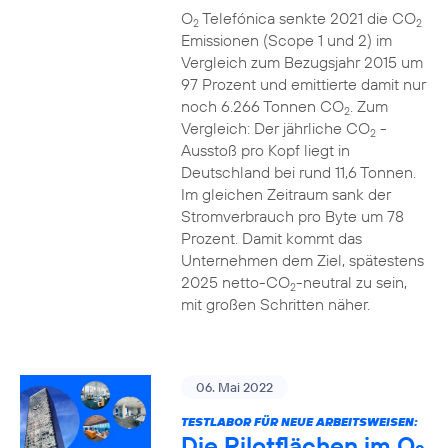
O
Telefónica senkte 2021 die CO
2
2
Emissionen (Scope 1 und 2) im
Vergleich zum Bezugsjahr 2015 um
97 Prozent und emittierte damit nur
noch 6.266 Tonnen CO
. Zum
2
Vergleich: Der jährliche CO
-
2
Ausstoß pro Kopf liegt in
Deutschland bei rund 11,6 Tonnen.
Im gleichen Zeitraum sank der
Stromverbrauch pro Byte um 78
Prozent. Damit kommt das
Unternehmen dem Ziel, spätestens
2025 netto-CO
-neutral zu sein,
2
mit großen Schritten näher.
06. Mai 2022
TESTLABOR FÜR NEUE ARBEITSWEISEN:
Die Pilotflächen im O