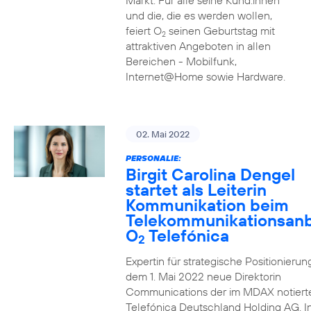
Markt. Für alle seine Kund:innen
und die, die es werden wollen,
feiert O
seinen Geburtstag mit
2
attraktiven Angeboten in allen
Bereichen - Mobilfunk,
Internet@Home sowie Hardware.
02. Mai 2022
PERSONALIE:
Birgit Carolina Dengel
startet als Leiterin
Kommunikation beim
Telekommunikationsanb
O
Telefónica
2
Expertin für strategische Positionierung 
dem 1. Mai 2022 neue Direktorin
Communications der im MDAX notiert
Telefónica Deutschland Holding AG. In