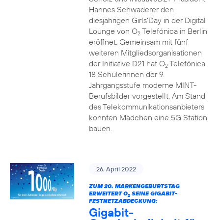
Hannes Schwaderer den
diesjährigen Girls‘Day in der Digital
Lounge von O
Telefónica in Berlin
2
eröffnet. Gemeinsam mit fünf
weiteren Mitgliedsorganisationen
der Initiative D21 hat O
Telefónica
2
18 Schülerinnen der 9.
Jahrgangsstufe moderne MINT-
Berufsbilder vorgestellt. Am Stand
des Telekommunikationsanbieters
konnten Mädchen eine 5G Station
bauen.
26. April 2022
ZUM 20. MARKENGEBURTSTAG
ERWEITERT O
SEINE GIGABIT-
2
FESTNETZABDECKUNG:
Gigabit-