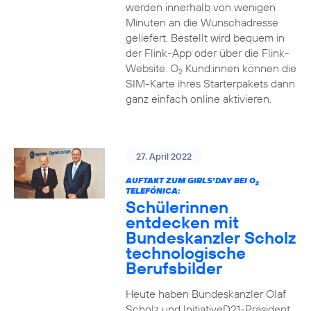
werden innerhalb von wenigen
Minuten an die Wunschadresse
geliefert. Bestellt wird bequem in
der Flink-App oder über die Flink-
Website. O
Kund:innen können die
2
SIM-Karte ihres Starterpakets dann
ganz einfach online aktivieren.
27. April 2022
AUFTAKT ZUM GIRLS’DAY BEI O
2
TELEFÓNICA:
Schülerinnen
entdecken mit
Bundeskanzler Scholz
technologische
Berufsbilder
Heute haben Bundeskanzler Olaf
Scholz und InitiativeD21-Präsident