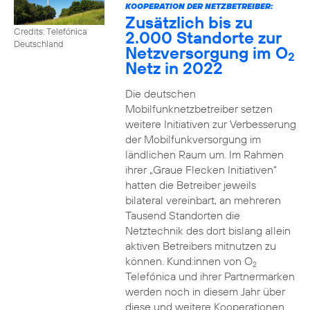
KOOPERATION DER NETZBETREIBER:
Zusätzlich bis zu
Credits: Telefónica
2.000 Standorte zur
Deutschland
Netzversorgung im O
2
Netz in 2022
Die deutschen
Mobilfunknetzbetreiber setzen
weitere Initiativen zur Verbesserung
der Mobilfunkversorgung im
ländlichen Raum um. Im Rahmen
ihrer „Graue Flecken Initiativen“
hatten die Betreiber jeweils
bilateral vereinbart, an mehreren
Tausend Standorten die
Netztechnik des dort bislang allein
aktiven Betreibers mitnutzen zu
können. Kund:innen von O
2
Telefónica und ihrer Partnermarken
werden noch in diesem Jahr über
diese und weitere Kooperationen