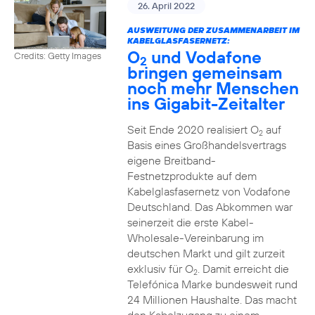
26. April 2022
AUSWEITUNG DER ZUSAMMENARBEIT IM
KABELGLASFASERNETZ:
O
und Vodafone
Credits: Getty Images
2
bringen gemeinsam
noch mehr Menschen
ins Gigabit-Zeitalter
Seit Ende 2020 realisiert O
auf
2
Basis eines Großhandelsvertrags
eigene Breitband-
Festnetzprodukte auf dem
Kabelglasfasernetz von Vodafone
Deutschland. Das Abkommen war
seinerzeit die erste Kabel-
Wholesale-Vereinbarung im
deutschen Markt und gilt zurzeit
exklusiv für O
. Damit erreicht die
2
Telefónica Marke bundesweit rund
24 Millionen Haushalte. Das macht