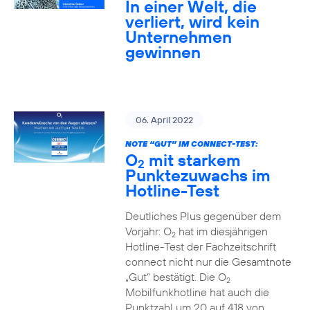
In einer Welt, die
verliert, wird kein
Unternehmen
gewinnen
06. April 2022
NOTE “GUT” IM CONNECT-TEST:
O
mit starkem
2
Punktezuwachs im
Hotline-Test
Deutliches Plus gegenüber dem
Vorjahr: O
hat im diesjährigen
2
Hotline-Test der Fachzeitschrift
connect nicht nur die Gesamtnote
„Gut“ bestätigt. Die O
2
Mobilfunkhotline hat auch die
Punktzahl um 20 auf 418 von