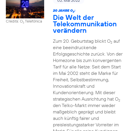
02. Mai 2022
20 JAHRE O
:
2
Die Welt der
Credits: O
Telefónica
Telekommunikation
2
verändern
Zum 20. Geburtstag blickt O
auf
2
eine beeindruckende
Erfolgsgeschichte zurück. Von der
Homezone bis zum konvergenten
Tarif für alle Netze: Seit dem Start
im Mai 2002 steht die Marke für
Freiheit, Selbstbestimmung,
Innovationskraft und
Kundenorientierung. Mit dieser
strategischen Ausrichtung hat O
2
den Telko-Markt immer wieder
maßgeblich geprägt und bleibt
auch künftig fairer und
preisleistungsstarker Vorreiter im