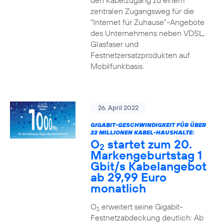
den Kabelzugang zu einem
zentralen Zugangsweg für die
“Internet für Zuhause”-Angebote
des Unternehmens neben VDSL,
Glasfaser und
Festnetzersatzprodukten auf
Mobilfunkbasis.
26. April 2022
GIGABIT-GESCHWINDIGKEIT FÜR ÜBER
22 MILLIONEN KABEL-HAUSHALTE:
O
startet zum 20.
2
Markengeburtstag 1
Gbit/s Kabelangebot
ab 29,99 Euro
monatlich
O
erweitert seine Gigabit-
2
Festnetzabdeckung deutlich: Ab