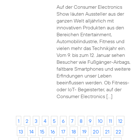
Auf der Consumer Electronics
Show läuten Aussteller aus der
ganzen Welt alljährlich mit
innovativen Produkten aus den
Bereichen Entertainment,
Automobilindustrie, Fitness und
vielen mehr das Technikjahr ein.
Vom 9. bis zum 12. Januar sehen
Besucher wie Fußgänger-Airbags,
faltbare Smartphones und weitere
Erfindungen unser Leben
beeinflussen werden. Ob Fitness-
oder IoT- Begeisterter, auf der
Consumer Electronics […]
1
2
3
4
5
6
7
8
9
10
11
12
13
14
15
16
17
18
19
20
21
22