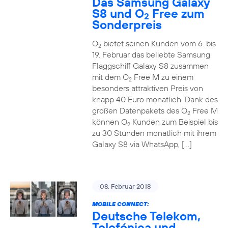
Das Samsung Galaxy
S8 und O
Free zum
2
Sonderpreis
O
bietet seinen Kunden vom 6. bis
2
19. Februar das beliebte Samsung
Flaggschiff Galaxy S8 zusammen
mit dem O
Free M zu einem
2
besonders attraktiven Preis von
knapp 40 Euro monatlich. Dank des
großen Datenpakets des O
Free M
2
können O
Kunden zum Beispiel bis
2
zu 30 Stunden monatlich mit ihrem
Galaxy S8 via WhatsApp, […]
08. Februar 2018
MOBILE CONNECT:
Deutsche Telekom,
Telefónica und