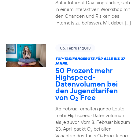
Safer Internet Day eingeladen, sich
in einem interaktiven Workshop mit
den Chancen und Risiken des
Internets zu befassen. Mit dabei: […]
06. Februar 2018
TOP-TARIFANGEBOTE FÜR ALLE BIS 27
JAHRE:
50 Prozent mehr
Highspeed-
Datenvolumen bei
den Jugendtarifen
von O
Free
2
Ab Februar erhalten junge Leute
mehr Highspeed-Datenvolumen
als je zuvor. Vom 8. Februar bis zum
23. April packt O
bei allen
2
Varianten des Tarifs O
Free Junge