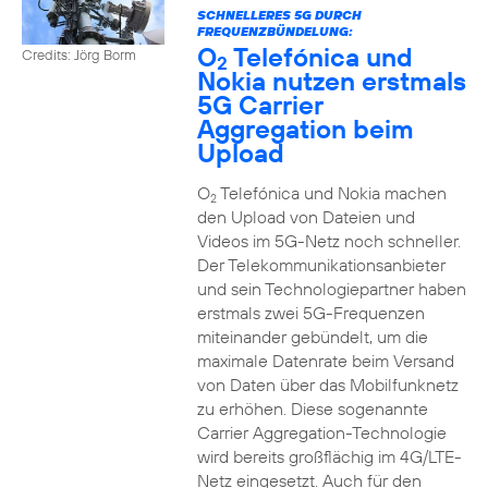
SCHNELLERES 5G DURCH
FREQUENZBÜNDELUNG:
O
Telefónica und
Credits: Jörg Borm
2
Nokia nutzen erstmals
5G Carrier
Aggregation beim
Upload
O
Telefónica und Nokia machen
2
den Upload von Dateien und
Videos im 5G-Netz noch schneller.
Der Telekommunikationsanbieter
und sein Technologiepartner haben
erstmals zwei 5G-Frequenzen
miteinander gebündelt, um die
maximale Datenrate beim Versand
von Daten über das Mobilfunknetz
zu erhöhen. Diese sogenannte
Carrier Aggregation-Technologie
wird bereits großflächig im 4G/LTE-
Netz eingesetzt. Auch für den