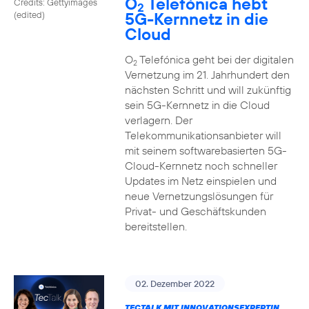
O
Telefónica hebt
Credits: Gettyimages
2
5G-Kernnetz in die
(edited)
Cloud
O
Telefónica geht bei der digitalen
2
Vernetzung im 21. Jahrhundert den
nächsten Schritt und will zukünftig
sein 5G-Kernnetz in die Cloud
verlagern. Der
Telekommunikationsanbieter will
mit seinem softwarebasierten 5G-
Cloud-Kernnetz noch schneller
Updates im Netz einspielen und
neue Vernetzungslösungen für
Privat- und Geschäftskunden
bereitstellen.
02. Dezember 2022
TECTALK MIT INNOVATIONSEXPERTIN