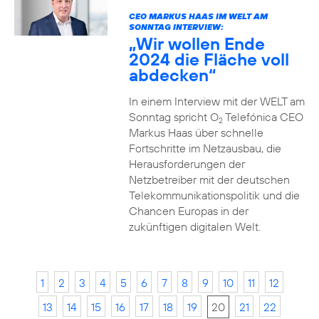
CEO MARKUS HAAS IM WELT AM
SONNTAG INTERVIEW:
„Wir wollen Ende
2024 die Fläche voll
abdecken“
In einem Interview mit der WELT am
Sonntag spricht O
Telefónica CEO
2
Markus Haas über schnelle
Fortschritte im Netzausbau, die
Herausforderungen der
Netzbetreiber mit der deutschen
Telekommunikationspolitik und die
Chancen Europas in der
zukünftigen digitalen Welt.
1
2
3
4
5
6
7
8
9
10
11
12
13
14
15
16
17
18
19
20
21
22