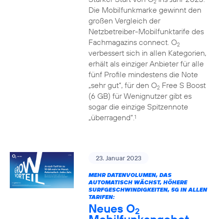
2
Die Mobilfunkmarke gewinnt den
großen Vergleich der
Netzbetreiber-Mobilfunktarife des
Fachmagazins connect. O
2
verbessert sich in allen Kategorien,
erhält als einziger Anbieter für alle
fünf Profile mindestens die Note
„sehr gut“, für den O
Free S Boost
2
(6 GB) für Wenignutzer gibt es
sogar die einzige Spitzennote
„überragend“.
1
23. Januar 2023
MEHR DATENVOLUMEN, DAS
AUTOMATISCH WÄCHST, HÖHERE
SURFGESCHWINDIGKEITEN, 5G IN ALLEN
TARIFEN:
Neues O
2