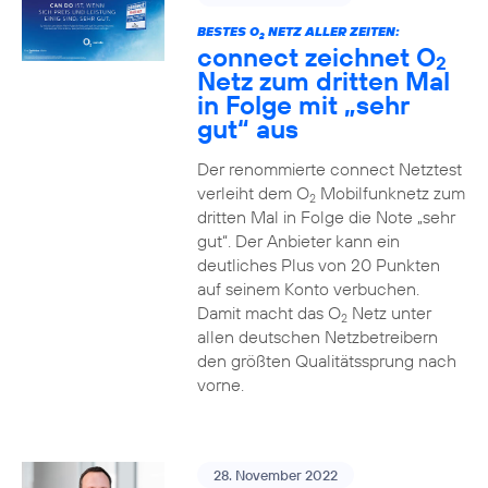
BESTES O
NETZ ALLER ZEITEN:
2
connect zeichnet O
2
Netz zum dritten Mal
in Folge mit „sehr
gut“ aus
Der renommierte connect Netztest
verleiht dem O
Mobilfunknetz zum
2
dritten Mal in Folge die Note „sehr
gut“. Der Anbieter kann ein
deutliches Plus von 20 Punkten
auf seinem Konto verbuchen.
Damit macht das O
Netz unter
2
allen deutschen Netzbetreibern
den größten Qualitätssprung nach
vorne.
28. November 2022