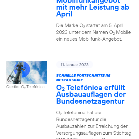
Mobilfunkangebot
mit mehr Leistung ab
April
Die Marke O
startet am 5. April
2
2023 unter dem Namen O
Mobile
2
ein neues Mobilfunk-Angebot.
11. Januar 2023
SCHNELLE FORTSCHRITTE IM
NETZAUSBAU:
O
Telefónica erfüllt
Credits: O
Telefónica
2
2
Ausbauauflagen der
Bundesnetzagentur
O
Telefónica hat der
2
Bundesnetzagentur die
Ausbauzahlen zur Erreichung der
Versorgungsauflagen zum Stichtag