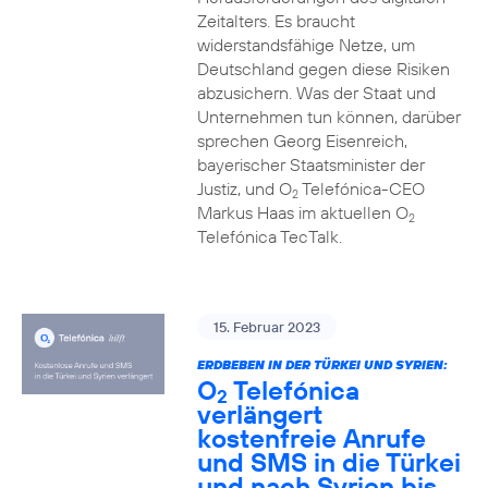
Zeitalters. Es braucht
widerstandsfähige Netze, um
Deutschland gegen diese Risiken
abzusichern. Was der Staat und
Unternehmen tun können, darüber
sprechen Georg Eisenreich,
bayerischer Staatsminister der
Justiz, und O
Telefónica-CEO
2
Markus Haas im aktuellen O
2
Telefónica TecTalk.
15. Februar 2023
ERDBEBEN IN DER TÜRKEI UND SYRIEN:
O
Telefónica
2
verlängert
kostenfreie Anrufe
und SMS in die Türkei
und nach Syrien bis