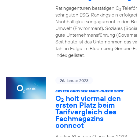
Ratingagenturen bestätigen O
Telefón
2
sehr guten ESG-Rankings ein erfolgre
Nachhaltigkeitsengagement in den Be
Umwelt (Environment), Soziales (Socia
gute Unternehmensführung (Governa
Seit heute ist das Unternehmen das vi
Jahr in Folge im Bloomberg Gender-Eq
Index gelistet.
26. Januar 2023
ERSTER GROSSER TARIF-CHECK 2023:
O
holt viermal den
2
ersten Platz beim
Tarifvergleich des
Fachmagazins
connect
Starker Start von O
ins Jahr 2023: