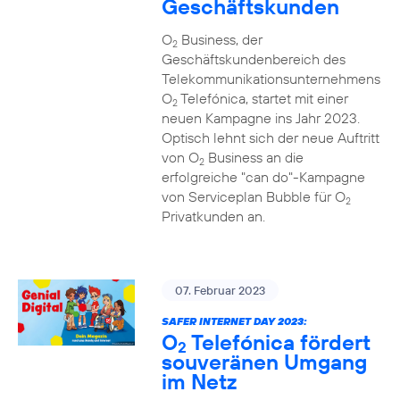
Geschäftskunden
O
Business, der
2
Geschäftskundenbereich des
Telekommunikationsunternehmens
O
Telefónica, startet mit einer
2
neuen Kampagne ins Jahr 2023.
Optisch lehnt sich der neue Auftritt
von O
Business an die
2
erfolgreiche "can do"-Kampagne
von Serviceplan Bubble für O
2
Privatkunden an.
07. Februar 2023
SAFER INTERNET DAY 2023:
O
Telefónica fördert
2
souveränen Umgang
im Netz