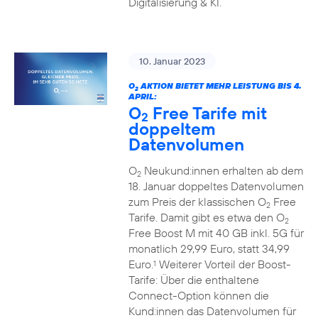
Digitalisierung & KI.
10. Januar 2023
O
AKTION BIETET MEHR LEISTUNG BIS 4.
2
APRIL:
O
Free Tarife mit
2
doppeltem
Datenvolumen
O
Neukund:innen erhalten ab dem
2
18. Januar doppeltes Datenvolumen
zum Preis der klassischen O
Free
2
Tarife. Damit gibt es etwa den O
2
Free Boost M mit 40 GB inkl. 5G für
monatlich 29,99 Euro, statt 34,99
Euro.
Weiterer Vorteil der Boost-
1
Tarife: Über die enthaltene
Connect-Option können die
Kund:innen das Datenvolumen für