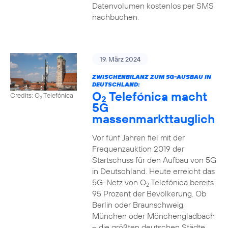
Datenvolumen kostenlos per SMS
nachbuchen.
19. März 2024
ZWISCHENBILANZ ZUM 5G-AUSBAU IN
DEUTSCHLAND:
O
Telefónica macht
Credits: O
Telefónica
2
2
5G
massenmarkttauglich
Vor fünf Jahren fiel mit der
Frequenzauktion 2019 der
Startschuss für den Aufbau von 5G
in Deutschland. Heute erreicht das
5G-Netz von O
Telefónica bereits
2
95 Prozent der Bevölkerung. Ob
Berlin oder Braunschweig,
München oder Mönchengladbach
– die größten deutschen Städte