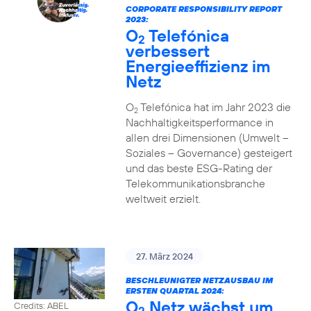
CORPORATE RESPONSIBILITY REPORT
2023:
O
Telefónica
2
verbessert
Energieeffizienz im
Netz
O
Telefónica hat im Jahr 2023 die
2
Nachhaltigkeitsperformance in
allen drei Dimensionen (Umwelt –
Soziales – Governance) gesteigert
und das beste ESG-Rating der
Telekommunikationsbranche
weltweit erzielt.
27. März 2024
BESCHLEUNIGTER NETZAUSBAU IM
ERSTEN QUARTAL 2024:
O
Netz wächst um
Credits: ABEL
2