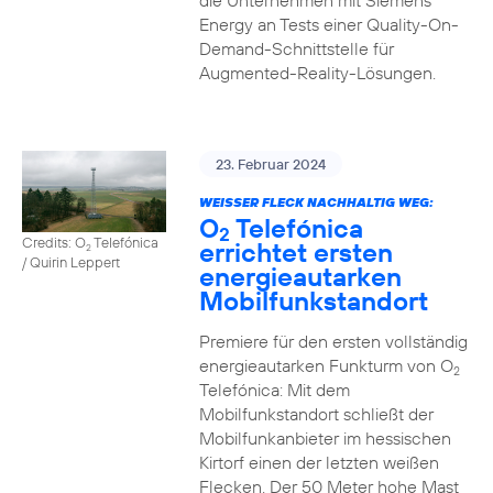
die Unternehmen mit Siemens
Energy an Tests einer Quality-On-
Demand-Schnittstelle für
Augmented-Reality-Lösungen.
23. Februar 2024
WEISSER FLECK NACHHALTIG WEG:
O
Telefónica
2
Credits: O
Telefónica
errichtet ersten
2
/ Quirin Leppert
energieautarken
Mobilfunkstandort
Premiere für den ersten vollständig
energieautarken Funkturm von O
2
Telefónica: Mit dem
Mobilfunkstandort schließt der
Mobilfunkanbieter im hessischen
Kirtorf einen der letzten weißen
Flecken. Der 50 Meter hohe Mast