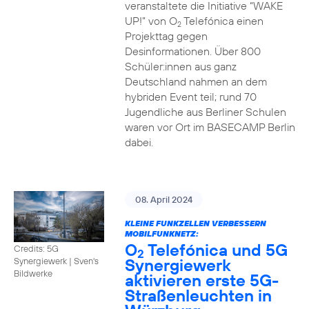
veranstaltete die Initiative “WAKE
UP!” von O
Telefónica einen
2
Projekttag gegen
Desinformationen. Über 800
Schüler:innen aus ganz
Deutschland nahmen an dem
hybriden Event teil; rund 70
Jugendliche aus Berliner Schulen
waren vor Ort im BASECAMP Berlin
dabei.
08. April 2024
KLEINE FUNKZELLEN VERBESSERN
MOBILFUNKNETZ:
O
Telefónica und 5G
Credits: 5G
2
Synergiewerk
Synergiewerk | Sven's
Bildwerke
aktivieren erste 5G-
Straßenleuchten in