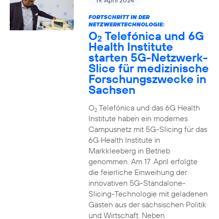
19. April 2024
FORTSCHRITT IN DER
NETZWERKTECHNOLOGIE:
O
Telefónica und 6G
2
Health Institute
starten 5G-Netzwerk-
Slice für medizinische
Forschungszwecke in
Sachsen
O
Telefónica und das 6G Health
2
Institute haben ein modernes
Campusnetz mit 5G-Slicing für das
6G Health Institute in
Markkleeberg in Betrieb
genommen. Am 17. April erfolgte
die feierliche Einweihung der
innovativen 5G-Standalone-
Slicing-Technologie mit geladenen
Gästen aus der sächsischen Politik
und Wirtschaft. Neben