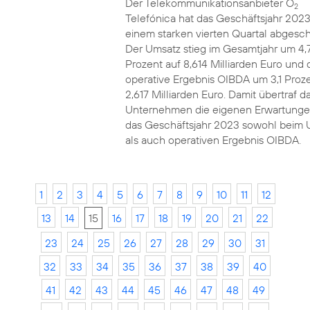
Der Telekommunikationsanbieter O
2
Telefónica hat das Geschäftsjahr 2023
einem starken vierten Quartal abgesch
Der Umsatz stieg im Gesamtjahr um 4,
Prozent auf 8,614 Milliarden Euro und 
operative Ergebnis OIBDA um 3,1 Proze
2,617 Milliarden Euro. Damit übertraf d
Unternehmen die eigenen Erwartunge
das Geschäftsjahr 2023 sowohl beim 
als auch operativen Ergebnis OIBDA.
1
2
3
4
5
6
7
8
9
10
11
12
13
14
15
16
17
18
19
20
21
22
23
24
25
26
27
28
29
30
31
32
33
34
35
36
37
38
39
40
41
42
43
44
45
46
47
48
49