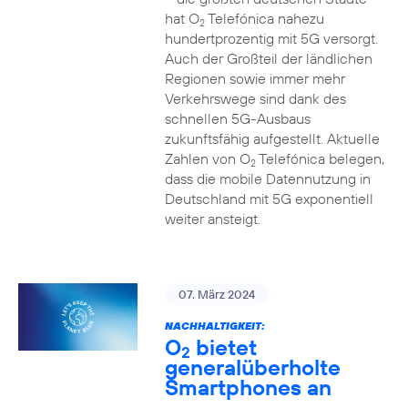
hat O
Telefónica nahezu
2
hundertprozentig mit 5G versorgt.
Auch der Großteil der ländlichen
Regionen sowie immer mehr
Verkehrswege sind dank des
schnellen 5G-Ausbaus
zukunftsfähig aufgestellt. Aktuelle
Zahlen von O
Telefónica belegen,
2
dass die mobile Datennutzung in
Deutschland mit 5G exponentiell
weiter ansteigt.
07. März 2024
NACHHALTIGKEIT:
O
bietet
2
generalüberholte
Smartphones an