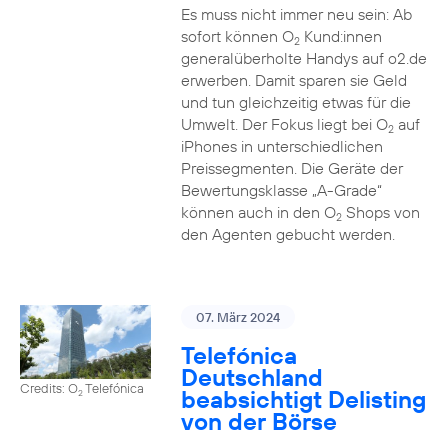
Es muss nicht immer neu sein: Ab
sofort können O
Kund:innen
2
generalüberholte Handys auf o2.de
erwerben. Damit sparen sie Geld
und tun gleichzeitig etwas für die
Umwelt. Der Fokus liegt bei O
auf
2
iPhones in unterschiedlichen
Preissegmenten. Die Geräte der
Bewertungsklasse „A-Grade“
können auch in den O
Shops von
2
den Agenten gebucht werden.
07. März 2024
Telefónica
Deutschland
Credits: O
Telefónica
beabsichtigt Delisting
2
von der Börse