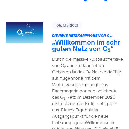
05. Mai 2021
DIE NEUE NETZKAMPAGNE VON O
:
2
„Willkommen im sehr
guten Netz von O
“
2
Durch die massive Ausbauoffensive
von O
auch in ländlichen
2
Gebieten ist das O
Netz endgültig
2
auf Augenhöhe mit dem
Wettbewerb angelangt. Das
Fachmagazin connect zeichnete
das O
Netz im Dezember 2020
2
erstmals mit der Note „sehr gut“*
aus. Dieses Ergebnis ist
Ausgangspunkt für die neue
Netzkampagne „Willkommen im
sehr guten Netz von O
“, die ab 5.