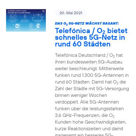
20. Mai 2021
DAS O
5G-NETZ WÄCHST RASANT:
2
Telefónica / O
bietet
2
schnelles 5G-Netz in
rund 60 Städten
Telefónica Deutschland / O
hat
2
ihren bundesweiten 5G-Ausbau
weiter beschleunigt. Mittlerweile
funken rund 1.300 5G-Antennen in
rund 60 Städten. Damit hat O
die
2
Zahl der Städte mit 5G-Versorgung
binnen weniger Wochen
verdoppelt. Alle 5G-Antennen
funken über die leistungsstarken
3,6 GHz-Frequenzen, die O
2
Kunden hohe Geschwindigkeiten,
kurze Reaktionszeiten und damit
insgesamt ein besseres 5G-