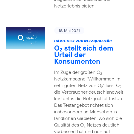
Netzerlebnis bieten.
18. Mai 2021
HÄRTETEST ZUR NETZQUALITÄT:
O
stellt sich dem
2
Urteil der
Konsumenten
Im Zuge der großen O
2
Netzkampagne “Willkommen im
sehr guten Netz von O
” lässt O
2
2
die Verbraucher deutschlandweit
kostenlos die Netzqualität testen.
Das Testangebot richtet sich
insbesondere an Menschen in
ländlichen Gebieten, wo sich die
Qualität des O
Netzes deutlich
2
verbessert hat und nun auf