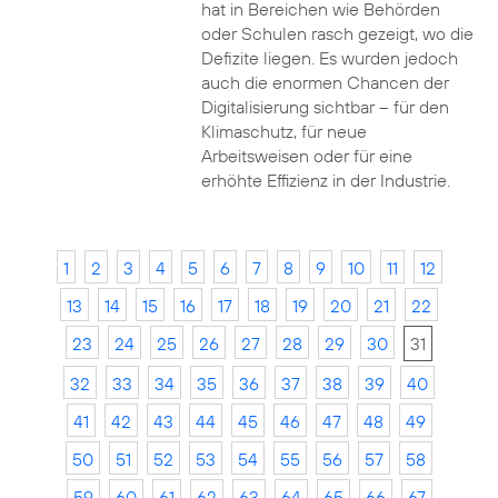
hat in Bereichen wie Behörden
oder Schulen rasch gezeigt, wo die
Defizite liegen. Es wurden jedoch
auch die enormen Chancen der
Digitalisierung sichtbar – für den
Klimaschutz, für neue
Arbeitsweisen oder für eine
erhöhte Effizienz in der Industrie.
1
2
3
4
5
6
7
8
9
10
11
12
13
14
15
16
17
18
19
20
21
22
23
24
25
26
27
28
29
30
31
32
33
34
35
36
37
38
39
40
41
42
43
44
45
46
47
48
49
50
51
52
53
54
55
56
57
58
59
60
61
62
63
64
65
66
67