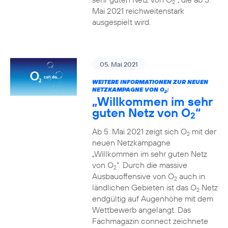
2
Mai 2021 reichweitenstark
ausgespielt wird.
05. Mai 2021
WEITERE INFORMATIONEN ZUR NEUEN
NETZKAMPAGNE VON O
:
2
„Willkommen im sehr
guten Netz von O
“
2
Ab 5. Mai 2021 zeigt sich O
mit der
2
neuen Netzkampagne
„Willkommen im sehr guten Netz
von O
“. Durch die massive
2
Ausbauoffensive von O
auch in
2
ländlichen Gebieten ist das O
Netz
2
endgültig auf Augenhöhe mit dem
Wettbewerb angelangt. Das
Fachmagazin connect zeichnete