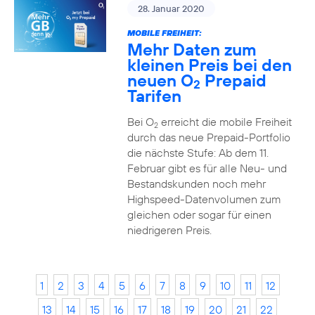
28. Januar 2020
MOBILE FREIHEIT:
Mehr Daten zum
kleinen Preis bei den
neuen O
Prepaid
2
Tarifen
Bei O
erreicht die mobile Freiheit
2
durch das neue Prepaid-Portfolio
die nächste Stufe: Ab dem 11.
Februar gibt es für alle Neu- und
Bestandskunden noch mehr
Highspeed-Datenvolumen zum
gleichen oder sogar für einen
niedrigeren Preis.
1
2
3
4
5
6
7
8
9
10
11
12
13
14
15
16
17
18
19
20
21
22