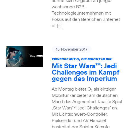
richtet sein Angebot an junge,
wachsende B2B-
Technologieunternehmen mit
Fokus auf den Bereichen „Internet
of […]
15. November 2017
ERWECKE MIT O
DIE MACHT IN DIR:
2
Mit Star Wars™: Jedi
Challenges im Kampf
gegen das Imperium
Ab Montag bietet O
als einziger
2
Mobilfunkanbieter am deutschen
Markt das Augmented-Reality Spiel
„Star Wars™: Jedi Challenges“ an.
Mit Lichtschwert-Controller,
Peilsender und AR Headset
bestreitet der Spieler Kämpfe