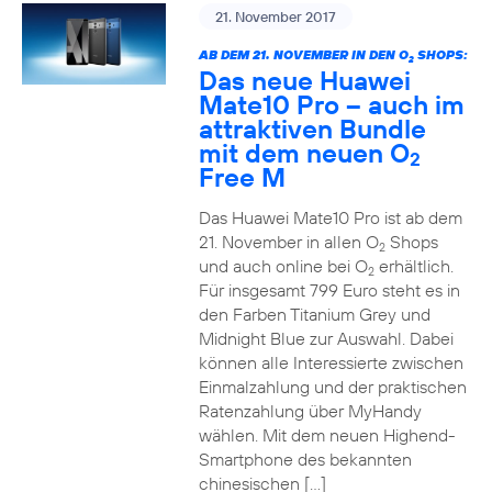
21. November 2017
AB DEM 21. NOVEMBER IN DEN O
SHOPS:
2
Das neue Huawei
Mate10 Pro – auch im
attraktiven Bundle
mit dem neuen O
2
Free M
Das Huawei Mate10 Pro ist ab dem
21. November in allen O
Shops
2
und auch online bei O
erhältlich.
2
Für insgesamt 799 Euro steht es in
den Farben Titanium Grey und
Midnight Blue zur Auswahl. Dabei
können alle Interessierte zwischen
Einmalzahlung und der praktischen
Ratenzahlung über MyHandy
wählen. Mit dem neuen Highend-
Smartphone des bekannten
chinesischen […]