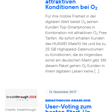
attraktiven
Konditionen bei O
2
Für ihre mobile Freiheit in der
digitalen Welt bietet O
seinen
2
Kunden Top-Smartphones in
Kombination mit attraktiven O
Free
2
Tarifen. Ab sofort erhalten Kunden
das HUAWEI Mate10 lite und bis zu
25 GB Highspeed-Datenvolumen
zu Konditionen, die es nirgendwo
sonst am deutschen Markt gibt. Mit
diesem Paket gehen O
Kunden in
2
ihrem digitalen Leben keine […]
13. November 2017
BREAKTHROUGH AWARD 2018:
User-Voting zum
Credits: breakthrough
besten Start-Up-