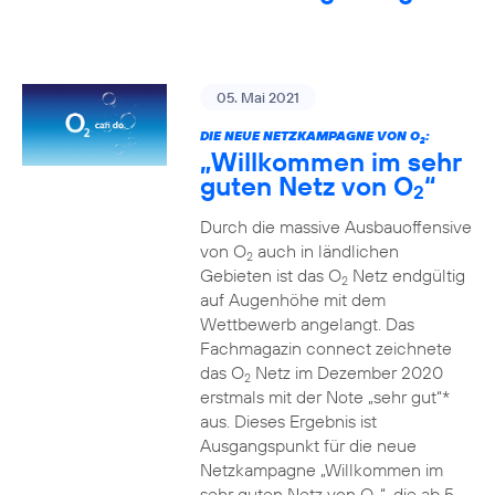
05. Mai 2021
DIE NEUE NETZKAMPAGNE VON O
:
2
„Willkommen im sehr
guten Netz von O
“
2
Durch die massive Ausbauoffensive
von O
auch in ländlichen
2
Gebieten ist das O
Netz endgültig
2
auf Augenhöhe mit dem
Wettbewerb angelangt. Das
Fachmagazin connect zeichnete
das O
Netz im Dezember 2020
2
erstmals mit der Note „sehr gut“*
aus. Dieses Ergebnis ist
Ausgangspunkt für die neue
Netzkampagne „Willkommen im
sehr guten Netz von O
“, die ab 5.