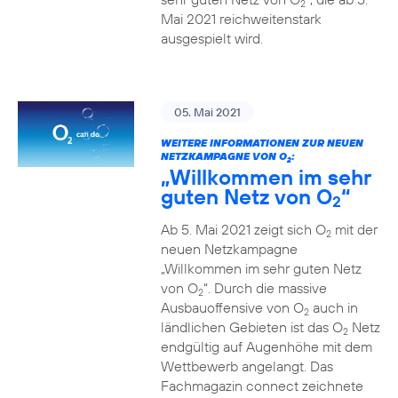
2
Mai 2021 reichweitenstark
ausgespielt wird.
05. Mai 2021
WEITERE INFORMATIONEN ZUR NEUEN
NETZKAMPAGNE VON O
:
2
„Willkommen im sehr
guten Netz von O
“
2
Ab 5. Mai 2021 zeigt sich O
mit der
2
neuen Netzkampagne
„Willkommen im sehr guten Netz
von O
“. Durch die massive
2
Ausbauoffensive von O
auch in
2
ländlichen Gebieten ist das O
Netz
2
endgültig auf Augenhöhe mit dem
Wettbewerb angelangt. Das
Fachmagazin connect zeichnete