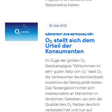
Netzerlebnis bieten.
18. Mai 2021
HÄRTETEST ZUR NETZQUALITÄT:
O
stellt sich dem
2
Urteil der
Konsumenten
Im Zuge der großen O
2
Netzkampagne “Willkommen im
sehr guten Netz von O
” lässt O
2
2
die Verbraucher deutschlandweit
kostenlos die Netzqualität testen.
Das Testangebot richtet sich
insbesondere an Menschen in
ländlichen Gebieten, wo sich die
Qualität des O
Netzes deutlich
2
verbessert hat und nun auf