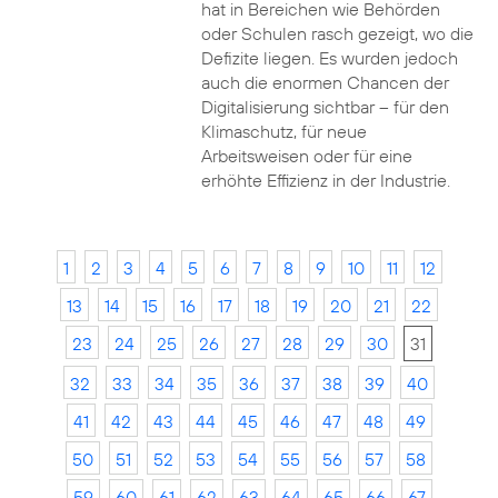
hat in Bereichen wie Behörden
oder Schulen rasch gezeigt, wo die
Defizite liegen. Es wurden jedoch
auch die enormen Chancen der
Digitalisierung sichtbar – für den
Klimaschutz, für neue
Arbeitsweisen oder für eine
erhöhte Effizienz in der Industrie.
1
2
3
4
5
6
7
8
9
10
11
12
13
14
15
16
17
18
19
20
21
22
23
24
25
26
27
28
29
30
31
32
33
34
35
36
37
38
39
40
41
42
43
44
45
46
47
48
49
50
51
52
53
54
55
56
57
58
59
60
61
62
63
64
65
66
67