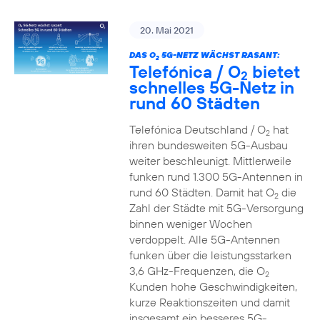
20. Mai 2021
DAS O
5G-NETZ WÄCHST RASANT:
2
Telefónica / O
bietet
2
schnelles 5G-Netz in
rund 60 Städten
Telefónica Deutschland / O
hat
2
ihren bundesweiten 5G-Ausbau
weiter beschleunigt. Mittlerweile
funken rund 1.300 5G-Antennen in
rund 60 Städten. Damit hat O
die
2
Zahl der Städte mit 5G-Versorgung
binnen weniger Wochen
verdoppelt. Alle 5G-Antennen
funken über die leistungsstarken
3,6 GHz-Frequenzen, die O
2
Kunden hohe Geschwindigkeiten,
kurze Reaktionszeiten und damit
insgesamt ein besseres 5G-