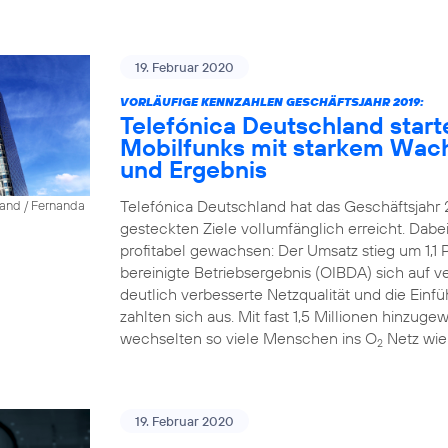
19. Februar 2020
VORLÄUFIGE KENNZAHLEN GESCHÄFTSJAHR 2019:
Telefónica Deutschland start
Mobilfunks mit starkem Wac
und Ergebnis
Telefónica Deutschland hat das Geschäftsjahr 
land / Fernanda
gesteckten Ziele vollumfänglich erreicht. Dab
profitabel gewachsen: Der Umsatz stieg um 1,1 P
bereinigte Betriebsergebnis (OIBDA) sich auf v
deutlich verbesserte Netzqualität und die Einfü
zahlten sich aus. Mit fast 1,5 Millionen hinz
wechselten so viele Menschen ins O
Netz wie
2
19. Februar 2020