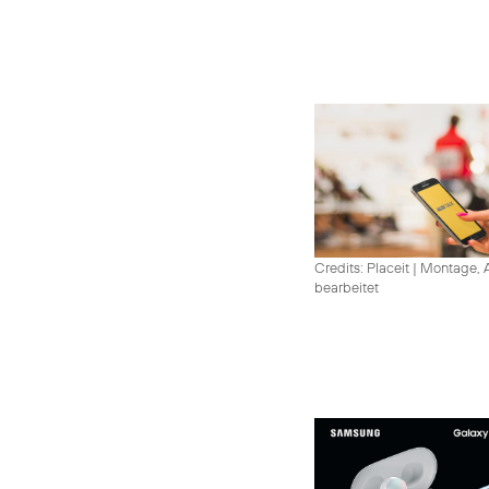
Credits: Placeit
|
Montage, A
bearbeitet