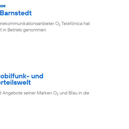
IDE
 Barnstedt
Telekommunikationsanbieter O
Telefónica hat
2
rt in Betrieb genommen
Mobilfunk- und
rteilswelt
t Angebote seiner Marken O
und Blau in die
2