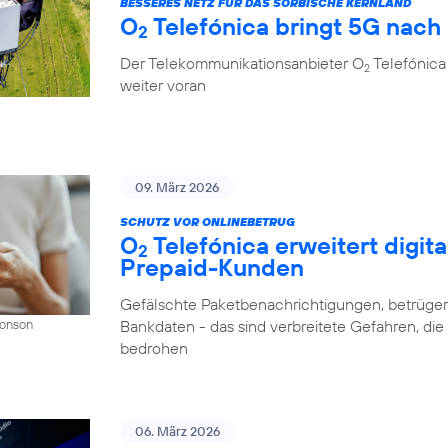
BESSERES NETZ FÜR DAS SORBISCHE KERNLAND
O
Telefónica bringt 5G nach
2
Der Telekommunikationsanbieter O
Telefónica
2
weiter voran
09. März 2026
SCHUTZ VOR ONLINEBETRUG
O
Telefónica erweitert digit
2
Prepaid-Kunden
Gefälschte Paketbenachrichtigungen, betrüger
Bankdaten - das sind verbreitete Gefahren, di
Donson
bedrohen
06. März 2026