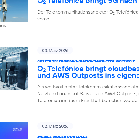
O
Telefónica bringt 5G nach 
2
Der Telekommunikationsanbieter O
Telefónica
2
voran
land
03. März 2026
ERSTER TELEKOMMUNIKATIONSANBIETER WELTWEIT
O
Telefónica bringt cloudba
2
und AWS Outposts ins eigen
Als weltweit erster Telekommunikationsanbieter
Netzfunktionen auf Server von AWS Outposts,
Telefónica im Raum Frankfurt betrieben werden
02. März 2026
MOBILE WORLD CONGRESS