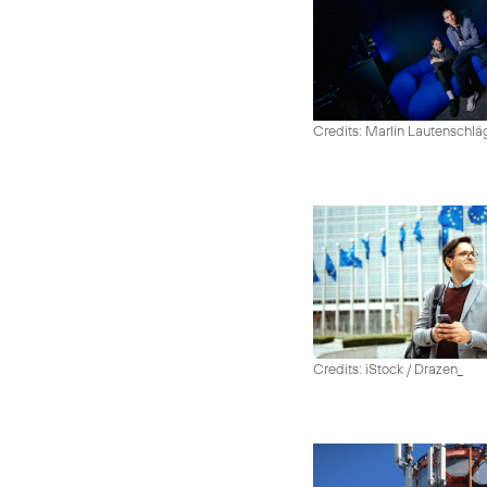
Credits: Marlin Lautenschlä
Credits: iStock / Drazen_