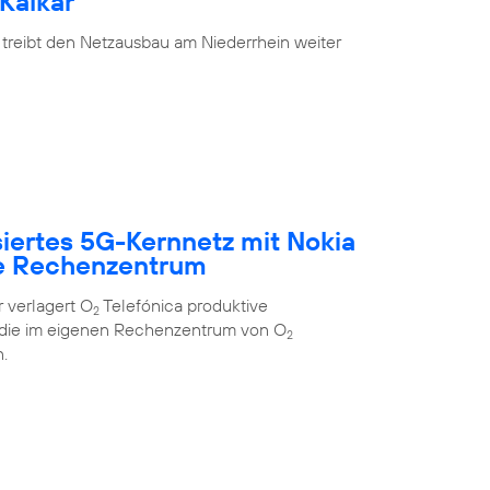
Kalkar
 treibt den Netzausbau am Niederrhein weiter
siertes 5G-Kernnetz mit Nokia
e Rechenzentrum
 verlagert O
Telefónica produktive
2
 die im eigenen Rechenzentrum von O
2
.