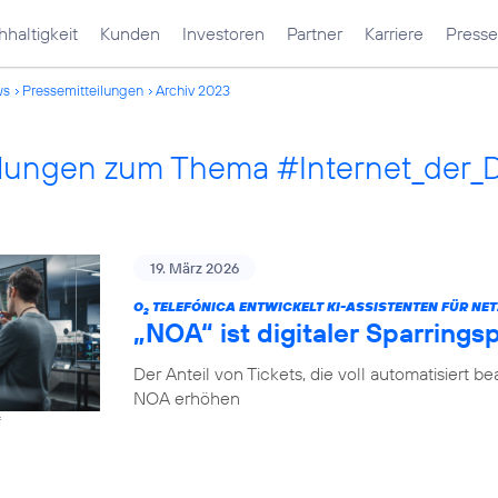
haltigkeit
Kunden
Investoren
Partner
Karriere
Presse
ws
Pressemitteilungen
Archiv 2023
ilungen zum Thema #Internet_der_
19. März 2026
O
TELEFÓNICA ENTWICKELT KI-ASSISTENTEN FÜR NET
2
„NOA“ ist digitaler Sparrings
Der Anteil von Tickets, die voll automatisiert b
NOA erhöhen
f