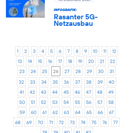
INFOGRAFIK:
Rasanter 5G-
Netzausbau
1
2
3
4
5
6
7
8
9
10
11
12
13
14
15
16
17
18
19
20
21
22
23
24
25
26
27
28
29
30
31
32
33
34
35
36
37
38
39
40
41
42
43
44
45
46
47
48
49
50
51
52
53
54
55
56
57
58
59
60
61
62
63
64
65
66
67
68
69
70
71
72
73
74
75
76
77
78
79
80
81
82