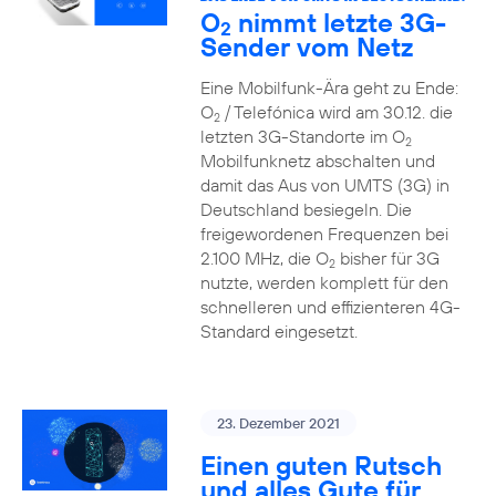
O
nimmt letzte 3G-
2
Sender vom Netz
Eine Mobilfunk-Ära geht zu Ende:
O
/ Telefónica wird am 30.12. die
2
letzten 3G-Standorte im O
2
Mobilfunknetz abschalten und
damit das Aus von UMTS (3G) in
Deutschland besiegeln. Die
freigewordenen Frequenzen bei
2.100 MHz, die O
bisher für 3G
2
nutzte, werden komplett für den
schnelleren und effizienteren 4G-
Standard eingesetzt.
23. Dezember 2021
Einen guten Rutsch
und alles Gute für