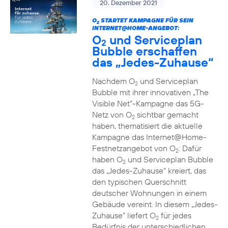
20. Dezember 2021
O
STARTET KAMPAGNE FÜR SEIN
2
INTERNET@HOME-ANGEBOT:
O
und Serviceplan
2
Bubble erschaffen
das „Jedes-Zuhause“
Nachdem O
und Serviceplan
2
Bubble mit ihrer innovativen „The
Visible Net“-Kampagne das 5G-
Netz von O
sichtbar gemacht
2
haben, thematisiert die aktuelle
Kampagne das Internet@Home-
Festnetzangebot von O
: Dafür
2
haben O
und Serviceplan Bubble
2
das „Jedes-Zuhause“ kreiert, das
den typischen Querschnitt
deutscher Wohnungen in einem
Gebäude vereint. In diesem „Jedes-
Zuhause” liefert O
für jedes
2
Bedürfnis der unterschiedlichen