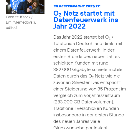
SILVESTERNACHT 2021/22:
O
Netz startet mit
2
Credits: iStock /
Datenfeuerwerk ins
EmirMemedovski,
Jahr 2022
edited
Das Jahr 2022 startet bei O
/
2
Telefónica Deutschland direkt mit
einem Datenfeuerwerk: In der
ersten Stunde des neuen Jahres
schickten Kunden mit rund
382.000 Gigabyte so viele mobile
Daten durch das O
Netz wie nie
2
zuvor an Silvester. Das entspricht
einer Steigerung von 35 Prozent im
Vergleich zum Vorjahreszeitraum
(283.000 GB Datenvolumen).
Traditionell verschicken Kunden
insbesondere in der ersten Stunde
des neuen Jahres viele
Glückwünsche per Instant