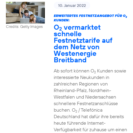
10. Januar 2022
ERWEITERTES FESTNETZANGEBOT FÜR O
2
KUNDEN:
O
vermarktet
Credits: Getty Images
2
schnelle
Festnetztarife auf
dem Netz von
Westenergie
Breitband
Ab sofort können O
Kunden sowie
2
interessierte Neukunden in
zahlreichen Regionen von
Rheinland-Pfalz, Nordrhein-
Westfalen und Niedersachsen
schnellere Festnetzanschlüsse
buchen. O
/ Telefónica
2
Deutschland hat dafür ihre bereits
heute führende Internet-
Verfügbarkeit für zuhause um einen