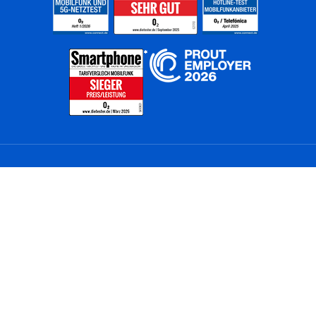
Home
Unternehmen
Netze
Nachhaltigkeit
Kunden
Investoren
Partner
Karriere
Presse
News
Privatkunden
Geschäftskunden
Worldwide