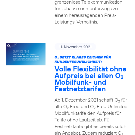
grenzenlose Telekommunikation
für zuhause und unterwegs zu
einem herausragenden Preis-
Leistungs-Verhältnis.
11. November 2021
O
SETZT KLARES ZEICHEN FÜR
2
KUNDENFREUNDLICHKEIT:
Volle Flexibilität ohne
Aufpreis bei allen O
2
Mobilfunk- und
Festnetztarifen
Ab 1. Dezember 2021 schafft O
für
2
alle O
Free und O
Free Unlimited
2
2
Mobilfunktarife den Aufpreis für
Tarife ohne Laufzeit ab. Für
Festnetztarife gibt es bereits solch
ein Angebot. Zudem reduziert O
2