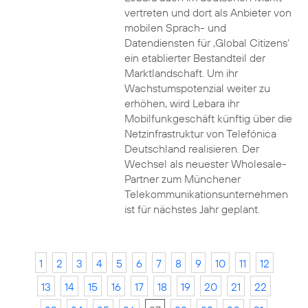
vertreten und dort als Anbieter von
mobilen Sprach- und
Datendiensten für ‚Global Citizens‘
ein etablierter Bestandteil der
Marktlandschaft. Um ihr
Wachstumspotenzial weiter zu
erhöhen, wird Lebara ihr
Mobilfunkgeschäft künftig über die
Netzinfrastruktur von Telefónica
Deutschland realisieren. Der
Wechsel als neuester Wholesale-
Partner zum Münchener
Telekommunikationsunternehmen
ist für nächstes Jahr geplant.
1
2
3
4
5
6
7
8
9
10
11
12
13
14
15
16
17
18
19
20
21
22