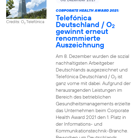
CORPORATE HEALTH AWARD 2021:
Telefónica
Credits: O
Telefónica
Deutschland / O
2
2
gewinnt erneut
renommierte
Auszeichnung
Am 8. Dezember wurden die sozial
nachhaltigsten Arbeitgeber
Deutschlands ausgezeichnet und
Telefónica Deutschland / O
ist
2
ganz vorne mit dabei. Aufgrund der
herausragenden Leistungen im
Bereich des betrieblichen
Gesundheitsmanagements erzielte
das Unternehmen beim Corporate
Health Award 2021 den 1. Platz in
der Informations- und
Kommunikationstechnik-Branche.
Beworben um Deutschlands