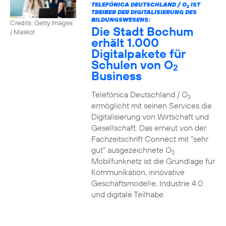
TELEFÓNICA DEUTSCHLAND / O
IST
2
TREIBER DER DIGITALISIERUNG DES
BILDUNGSWESENS:
Credits: Getty Images
Die Stadt Bochum
/ Maskot
erhält 1.000
Digitalpakete für
Schulen von O
2
Business
Telefónica Deutschland / O
2
ermöglicht mit seinen Services die
Digitalisierung von Wirtschaft und
Gesellschaft. Das erneut von der
Fachzeitschrift Connect mit “sehr
gut” ausgezeichnete O
2
Mobilfunknetz ist die Grundlage für
Kommunikation, innovative
Geschäftsmodelle, Industrie 4.0
und digitale Teilhabe.