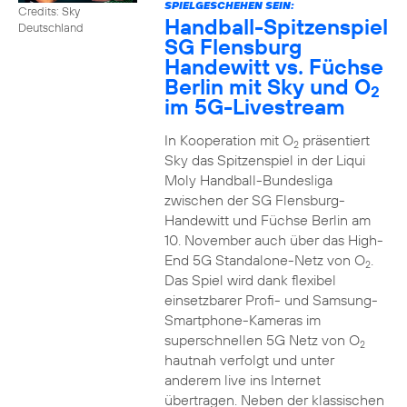
SPIELGESCHEHEN SEIN:
Credits: Sky
Handball-Spitzenspiel
Deutschland
SG Flensburg
Handewitt vs. Füchse
Berlin mit Sky und O
2
im 5G-Livestream
In Kooperation mit O
präsentiert
2
Sky das Spitzenspiel in der Liqui
Moly Handball-Bundesliga
zwischen der SG Flensburg-
Handewitt und Füchse Berlin am
10. November auch über das High-
End 5G Standalone-Netz von O
.
2
Das Spiel wird dank flexibel
einsetzbarer Profi- und Samsung-
Smartphone-Kameras im
superschnellen 5G Netz von O
2
hautnah verfolgt und unter
anderem live ins Internet
übertragen. Neben der klassischen