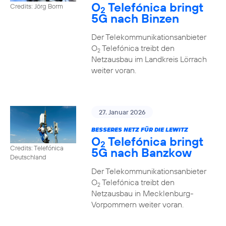
O
Telefónica bringt
Credits: Jörg Borm
2
5G nach Binzen
Der Telekommunikationsanbieter
O
Telefónica treibt den
2
Netzausbau im Landkreis Lörrach
weiter voran.
27. Januar 2026
BESSERES NETZ FÜR DIE LEWITZ
O
Telefónica bringt
2
Credits: Telefónica
5G nach Banzkow
Deutschland
Der Telekommunikationsanbieter
O
Telefónica treibt den
2
Netzausbau in Mecklenburg-
Vorpommern weiter voran.