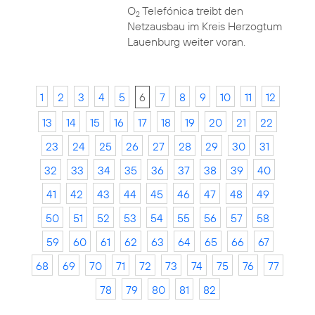
O
Telefónica treibt den
2
Netzausbau im Kreis Herzogtum
Lauenburg weiter voran.
1
2
3
4
5
6
7
8
9
10
11
12
13
14
15
16
17
18
19
20
21
22
23
24
25
26
27
28
29
30
31
32
33
34
35
36
37
38
39
40
41
42
43
44
45
46
47
48
49
50
51
52
53
54
55
56
57
58
59
60
61
62
63
64
65
66
67
68
69
70
71
72
73
74
75
76
77
78
79
80
81
82