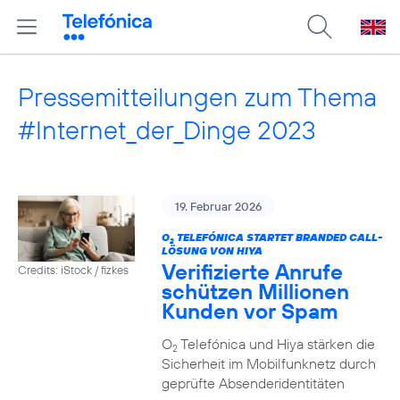
Pressemitteilungen zum Thema
#Internet_der_Dinge 2023
19. Februar 2026
O
TELEFÓNICA STARTET BRANDED CALL-
2
LÖSUNG VON HIYA
Verifizierte Anrufe
Credits: iStock / fizkes
schützen Millionen
Kunden vor Spam
O
Telefónica und Hiya stärken die
2
Sicherheit im Mobilfunknetz durch
geprüfte Absenderidentitäten