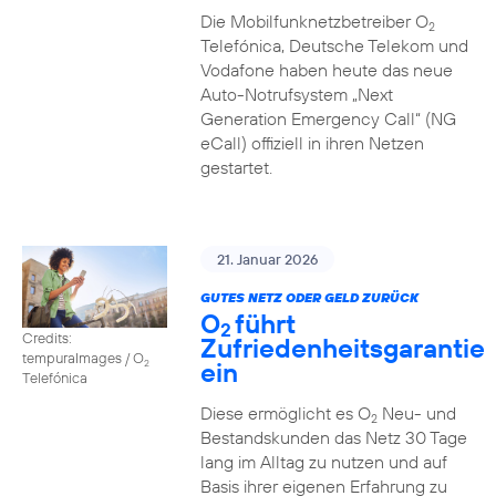
Die Mobilfunknetzbetreiber O
2
Telefónica, Deutsche Telekom und
Vodafone haben heute das neue
Auto-Notrufsystem „Next
Generation Emergency Call“ (NG
eCall) offiziell in ihren Netzen
gestartet.
21. Januar 2026
GUTES NETZ ODER GELD ZURÜCK
O
führt
2
Credits:
Zufriedenheitsgarantie
tempuraImages / O
ein
2
Telefónica
Diese ermöglicht es O
Neu- und
2
Bestandskunden das Netz 30 Tage
lang im Alltag zu nutzen und auf
Basis ihrer eigenen Erfahrung zu