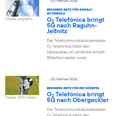
03. Februar 2026
BESSERES NETZ FÜR ANHALT-
BITTERFELD
O
Telefónica bringt
Credits: Jörg Borm
2
5G nach Raguhn-
Jeßnitz
Der Telekommunikationsanbieter
O
Telefónica treibt den
2
Netzausbau im Landkreis Anhalt-
Bitterfeld weiter voran.
03. Februar 2026
BESSERES NETZ FÜR DIE SÜDEIFEL
O
Telefónica bringt
2
Credits: GfTD GmbH
5G nach Obergeckler
Der Telekommunikationsanbieter
O
Telefónica treibt den