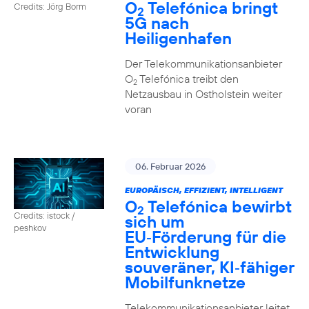
O
Telefónica bringt
Credits: Jörg Borm
2
5G nach
Heiligenhafen
Der Telekommunikationsanbieter
O
Telefónica treibt den
2
Netzausbau in Ostholstein weiter
voran
06. Februar 2026
EUROPÄISCH, EFFIZIENT, INTELLIGENT
O
Telefónica bewirbt
2
Credits: istock /
sich um
peshkov
EU‑Förderung für die
Entwicklung
souveräner, KI‑fähiger
Mobilfunknetze
Telekommunikationsanbieter leitet