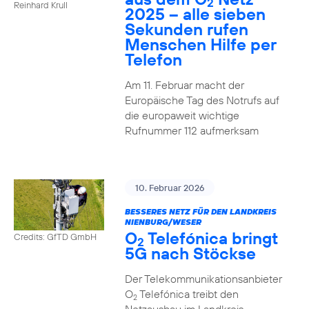
2
Reinhard Krull
2025 – alle sieben
Sekunden rufen
Menschen Hilfe per
Telefon
Am 11. Februar macht der
Europäische Tag des Notrufs auf
die europaweit wichtige
Rufnummer 112 aufmerksam
10. Februar 2026
BESSERES NETZ FÜR DEN LANDKREIS
NIENBURG/WESER
O
Telefónica bringt
Credits: GfTD GmbH
2
5G nach Stöckse
Der Telekommunikationsanbieter
O
Telefónica treibt den
2