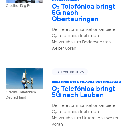
O
Telefónica bringt
Credits: Jörg Borm
2
5G nach
Oberteuringen
Der Telekommunikationsanbieter
O
Telefónica treibt den
2
Netzausbau im Bodenseekreis
weiter voran
17. Februar 2026
BESSERES NETZ FÜR DAS UNTERALLGÄU
O
Telefónica bringt
2
Credits: Telefónica
5G nach Lauben
Deutschland
Der Telekommunikationsanbieter
O
Telefónica treibt den
2
Netzausbau im Unterallgäu weiter
voran