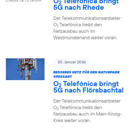
O
Telefónica bringt
2
5G nach Rhede
Der Telekommunikationsanbieter
O
Telefónica treibt den
2
Netzausbau auch im
Westmünsterland weiter voran.
20. Januar 2026
BESSERES NETZ FÜR DEN NATURPARK
SPESSART
O
Telefónica bringt
2
5G nach Flörsbachtal
Der Telekommunikationsanbieter
O
Telefónica treibt den
2
Netzausbau auch im Main-Kinzig-
Kreis weiter voran.