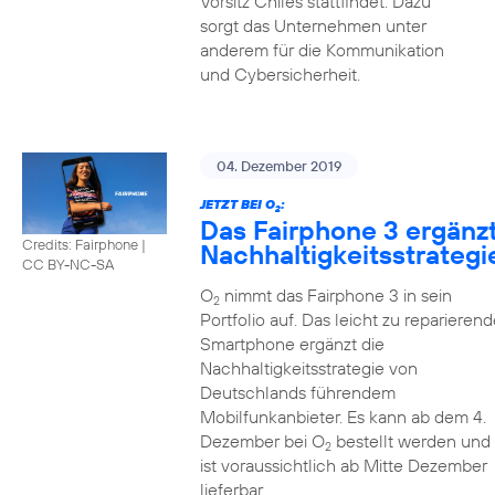
Vorsitz Chiles stattfindet. Dazu
sorgt das Unternehmen unter
anderem für die Kommunikation
und Cybersicherheit.
04. Dezember 2019
JETZT BEI O
:
2
Das Fairphone 3 ergänz
Credits: Fairphone
|
Nachhaltigkeitsstrategi
CC BY-NC-SA
O
nimmt das Fairphone 3 in sein
2
Portfolio auf. Das leicht zu reparierend
Smartphone ergänzt die
Nachhaltigkeitsstrategie von
Deutschlands führendem
Mobilfunkanbieter. Es kann ab dem 4.
Dezember bei O
bestellt werden und
2
ist voraussichtlich ab Mitte Dezember
lieferbar.