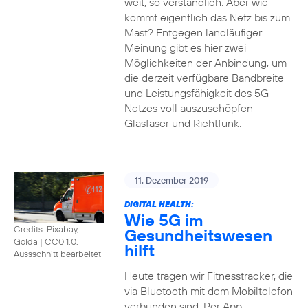
weit, so verständlich. Aber wie
kommt eigentlich das Netz bis zum
Mast? Entgegen landläufiger
Meinung gibt es hier zwei
Möglichkeiten der Anbindung, um
die derzeit verfügbare Bandbreite
und Leistungsfähigkeit des 5G-
Netzes voll auszuschöpfen –
Glasfaser und Richtfunk.
11. Dezember 2019
DIGITAL HEALTH:
Wie 5G im
Credits: Pixabay,
Gesundheitswesen
Golda
|
CC0 1.0,
hilft
Aussschnitt bearbeitet
Heute tragen wir Fitnesstracker, die
via Bluetooth mit dem Mobiltelefon
verbunden sind. Per App