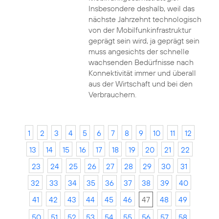
Insbesondere deshalb, weil das
nächste Jahrzehnt technologisch
von der Mobilfunkinfrastruktur
geprägt sein wird, ja geprägt sein
muss angesichts der schnelle
wachsenden Bedürfnisse nach
Konnektivität immer und überall
aus der Wirtschaft und bei den
Verbrauchern.
1
2
3
4
5
6
7
8
9
10
11
12
13
14
15
16
17
18
19
20
21
22
23
24
25
26
27
28
29
30
31
32
33
34
35
36
37
38
39
40
41
42
43
44
45
46
47
48
49
50
51
52
53
54
55
56
57
58