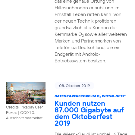
das eine genaue Ortung von
Hilfesuchenden erlaubt und im
Ernstfall Leben retten kann. Von
der neuen Technik profitieren
grundsätzlich alle Kunden der
Kernmarke O
sowie aller weiteren
2
Marken und Partnermarken von
Telefónica Deutschland, die ein
Endgerät mit Android-
Betriebssystem besitzen.
08. Oktober 2019
DATENZAPFREKORD IM O
WIESN-NETZ:
2
Kunden nutzen
Credits: Pixabay User
87.000 Gigabyte auf
Pexels
|
CC0 1.0,
dem Oktoberfest
Ausschnitt bearbeitet
2019
Die Wiesn-Gaudi ist vorbei. 16 Tage