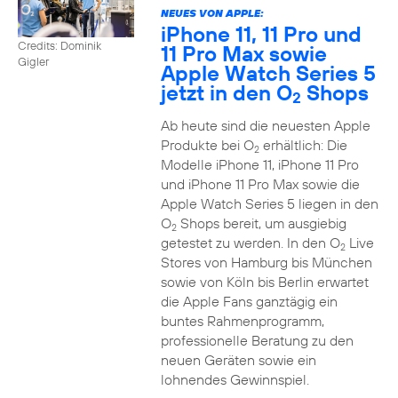
NEUES VON APPLE:
iPhone 11, 11 Pro und
Credits: Dominik
11 Pro Max sowie
Gigler
Apple Watch Series 5
jetzt in den O
Shops
2
Ab heute sind die neuesten Apple
Produkte bei O
erhältlich: Die
2
Modelle iPhone 11, iPhone 11 Pro
und iPhone 11 Pro Max sowie die
Apple Watch Series 5 liegen in den
O
Shops bereit, um ausgiebig
2
getestet zu werden. In den O
Live
2
Stores von Hamburg bis München
sowie von Köln bis Berlin erwartet
die Apple Fans ganztägig ein
buntes Rahmenprogramm,
professionelle Beratung zu den
neuen Geräten sowie ein
lohnendes Gewinnspiel.