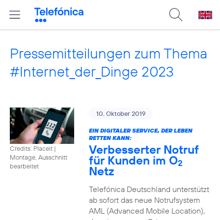
Pressemitteilungen zum Thema
#Internet_der_Dinge 2023
10. Oktober 2019
EIN DIGITALER SERVICE, DER LEBEN
RETTEN KANN:
Verbesserter Notruf
Credits: Placeit
|
für Kunden im O
Montage, Ausschnitt
2
bearbeitet
Netz
Telefónica Deutschland unterstützt
ab sofort das neue Notrufsystem
AML (Advanced Mobile Location),