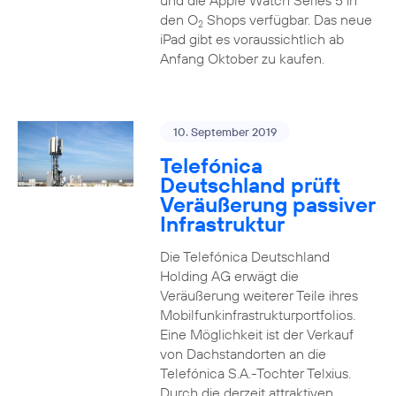
und die Apple Watch Series 5 in
den O
Shops verfügbar. Das neue
2
iPad gibt es voraussichtlich ab
Anfang Oktober zu kaufen.
10. September 2019
Telefónica
Deutschland prüft
Veräußerung passiver
Infrastruktur
Die Telefónica Deutschland
Holding AG erwägt die
Veräußerung weiterer Teile ihres
Mobilfunkinfrastrukturportfolios.
Eine Möglichkeit ist der Verkauf
von Dachstandorten an die
Telefónica S.A.-Tochter Telxius.
Durch die derzeit attraktiven