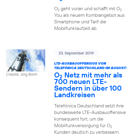
O
geht voran und schafft mit O
2
2
You als neuem Kombiangebot aus
Smartphone und Tarif die
Mobilfunklaufzeit ab.
23. September 2019
LTE-AUSBAUOFFENSIVE VON
TELEFÓNICA DEUTSCHLAND IM AUGUST:
O
Netz mit mehr als
Credits: Jörg Borm
2
700 neuen LTE-
Sendern in über 100
Landkreisen
Telefónica Deutschland setzt ihre
bundesweite LTE-Ausbauoffensive
konsequent fort, um die
Mobilfunkversorgung für O
2
Kunden deutlich zu verbessern.