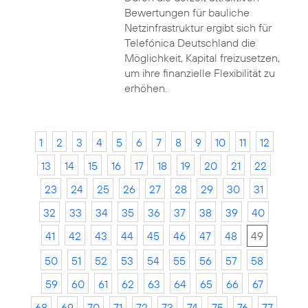
Bewertungen für bauliche
Netzinfrastruktur ergibt sich für
Telefónica Deutschland die
Möglichkeit, Kapital freizusetzen,
um ihre finanzielle Flexibilität zu
erhöhen.
1
2
3
4
5
6
7
8
9
10
11
12
13
14
15
16
17
18
19
20
21
22
23
24
25
26
27
28
29
30
31
32
33
34
35
36
37
38
39
40
41
42
43
44
45
46
47
48
49
50
51
52
53
54
55
56
57
58
59
60
61
62
63
64
65
66
67
68
69
70
71
72
73
74
75
76
77