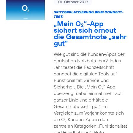
01. Oktober 2019
SPITZENPLATZIERUNG BEIM CONNECT-
TEST:
„Mein O
“-App
2
sichert sich erneut
die Gesamtnote „sehr
gut“
Wie gut sind die Kunden-Apps der
deutschen Netzbetreiber? Jedes
Jahr testet die Fachzeitschrift
connect die digitalen Tools auf
Funktionalität, Service und
Sicherheit. Die „Mein O
“-App
2
überzeugt dabei einmal mehr auf
ganzer Linie und erhält die
Gesamtnote „sehr gut“. Im
Vergleich zum Vorjahr konnte sich
die O
Kunden-App in den
2
zentralen Kategorien „Funktionalität
und Handhabung“ (Note