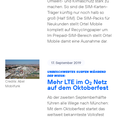
Umwelt- und Klimaschutz stark zu
machen. So sind die SIM-Karten-
Träger künftig nur noch halb so
groß (Half SIM). Die SIM-Packs für
Neukunden stellt Ortel Mobile
komplett auf Recyclingpapier um.
Im Prepaid-SIM-Bereich stellt Ortel
Mobile damit eine Ausnahme dar.
17. September 2019
UNBESCHWERTES SURFEN WÄHREND
DER WIESN:
Mehr LTE im O
Netz
Credits: Abel
2
auf dem Oktoberfest
Mobilfunk
Ab der zweiten Septemberhälfte
führen alle Wege nach München:
Mit dem Oktoberfest startet das
weltweit bekannteste Volksfest