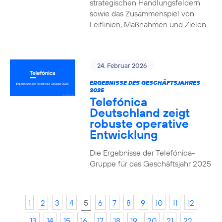
strategischen Handlungsfeldern
sowie das Zusammenspiel von
Leitlinien, Maßnahmen und Zielen
24. Februar 2026
ERGEBNISSE DES GESCHÄFTSJAHRES
2025
Telefónica
Deutschland zeigt
robuste operative
Entwicklung
Die Ergebnisse der Telefónica-
Gruppe für das Geschäftsjahr 2025
1
2
3
4
5
6
7
8
9
10
11
12
13
14
15
16
17
18
19
20
21
22