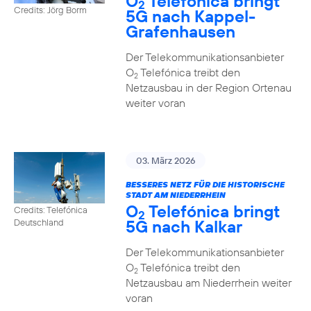
O
Telefónica bringt
2
Credits: Jörg Borm
5G nach Kappel-
Grafenhausen
Der Telekommunikationsanbieter
O
Telefónica treibt den
2
Netzausbau in der Region Ortenau
weiter voran
03. März 2026
BESSERES NETZ FÜR DIE HISTORISCHE
STADT AM NIEDERRHEIN
O
Telefónica bringt
Credits: Telefónica
2
5G nach Kalkar
Deutschland
Der Telekommunikationsanbieter
O
Telefónica treibt den
2
Netzausbau am Niederrhein weiter
voran