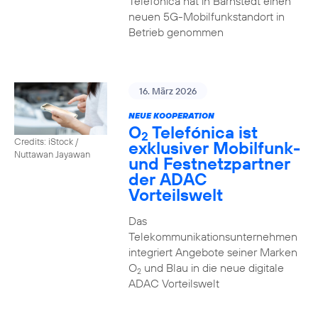
Telefónica hat in Barnstedt einen
neuen 5G-Mobilfunkstandort in
Betrieb genommen
16. März 2026
NEUE KOOPERATION
O
Telefónica ist
2
Credits: iStock /
exklusiver Mobilfunk-
Nuttawan Jayawan
und Festnetzpartner
der ADAC
Vorteilswelt
Das
Telekommunikationsunternehmen
integriert Angebote seiner Marken
O
und Blau in die neue digitale
2
ADAC Vorteilswelt