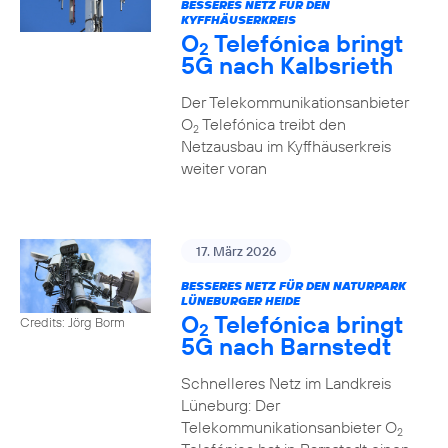
BESSERES NETZ FÜR DEN
KYFFHÄUSERKREIS
O
Telefónica bringt
2
5G nach Kalbsrieth
Der Telekommunikationsanbieter
O
Telefónica treibt den
2
Netzausbau im Kyffhäuserkreis
weiter voran
17. März 2026
BESSERES NETZ FÜR DEN NATURPARK
LÜNEBURGER HEIDE
O
Telefónica bringt
Credits: Jörg Borm
2
5G nach Barnstedt
Schnelleres Netz im Landkreis
Lüneburg: Der
Telekommunikationsanbieter O
2