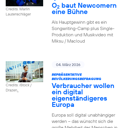
O
baut Newcomern
2
Credits: Marlin
eine Bühne
Lautenschläger
Als Hauptgewinn gibt es ein
Songwriting-Camp plus Single-
Produktion und Musikvideo mit
Miksu / Macloud
04. März 2026
REPRÄSENTATIVE
BEVÖLKERUNGSBEFRAGUNG
Verbraucher wollen
Credits: iStock /
ein digital
Drazen_
eigenständigeres
Europa
Europa soll digital unabhängiger
werden – das wünscht sich die
große Mehrheit der Menschen in