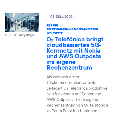
03. März 2026
ERSTER
TELEKOMMUNIKATIONSANBIETER
WELTWEIT
Credits: Gettyimages
O
Telefónica bringt
2
cloudbasiertes 5G-
Kernnetz mit Nokia
und AWS Outposts
ins eigene
Rechenzentrum
Als weltweit erster
Telekommunikationsanbieter
verlagert O
Telefónica produktive
2
Netzfunktionen auf Server von
AWS Outposts, die im eigenen
Rechenzentrum von O
Telefónica
2
im Raum Frankfurt betrieben