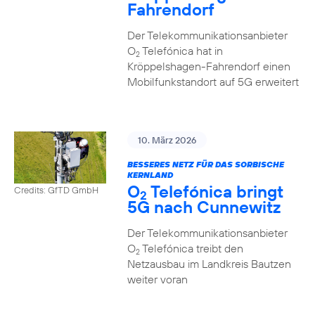
Fahrendorf
Der Telekommunikationsanbieter
O
Telefónica hat in
2
Kröppelshagen-Fahrendorf einen
Mobilfunkstandort auf 5G erweitert
10. März 2026
BESSERES NETZ FÜR DAS SORBISCHE
KERNLAND
O
Telefónica bringt
Credits: GfTD GmbH
2
5G nach Cunnewitz
Der Telekommunikationsanbieter
O
Telefónica treibt den
2
Netzausbau im Landkreis Bautzen
weiter voran