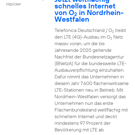
schnelles Internet
nitpicker
von O
in Nordrhein-
2
Westfalen
Telefónica Deutschland / O
treibt
2
den LTE (4G)-Ausbau im O
Netz
2
massiv voran, um die bis
Jahresende 2020 geltende
Nachfrist der Bundesnetzagentur
(BNetzA) für die bundesweite LTE-
Ausbauverpflichtung einzuhalten.
Dafür nimmt das Unternehmen in
diesem Jahr 7.600 flächenwirksame
LTE-Stationen neu in Betrieb. Mit
Nordrhein-Westfalen versorgt das
Unternehmen nun das erste
Flächenbundesland weitflächig mit
schnellem Internet und deckt
mindestens 97 Prozent der
Bevölkerung mit LTE ab.