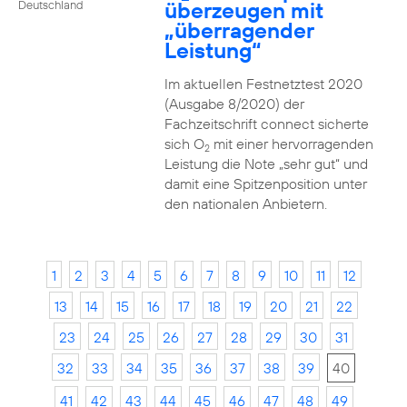
überzeugen mit
Deutschland
„überragender
Leistung“
Im aktuellen Festnetztest 2020
(Ausgabe 8/2020) der
Fachzeitschrift connect sicherte
sich O
mit einer hervorragenden
2
Leistung die Note „sehr gut“ und
damit eine Spitzenposition unter
den nationalen Anbietern.
1
2
3
4
5
6
7
8
9
10
11
12
13
14
15
16
17
18
19
20
21
22
23
24
25
26
27
28
29
30
31
32
33
34
35
36
37
38
39
40
41
42
43
44
45
46
47
48
49