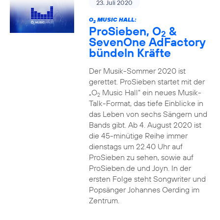
23. Juli 2020
O
MUSIC HALL:
2
ProSieben, O
&
2
SevenOne AdFactory
bündeln Kräfte
Der Musik-Sommer 2020 ist
gerettet. ProSieben startet mit der
„O
Music Hall“ ein neues Musik-
2
Talk-Format, das tiefe Einblicke in
das Leben von sechs Sängern und
Bands gibt. Ab 4. August 2020 ist
die 45-minütige Reihe immer
dienstags um 22.40 Uhr auf
ProSieben zu sehen, sowie auf
ProSieben.de und Joyn. In der
ersten Folge steht Songwriter und
Popsänger Johannes Oerding im
Zentrum.