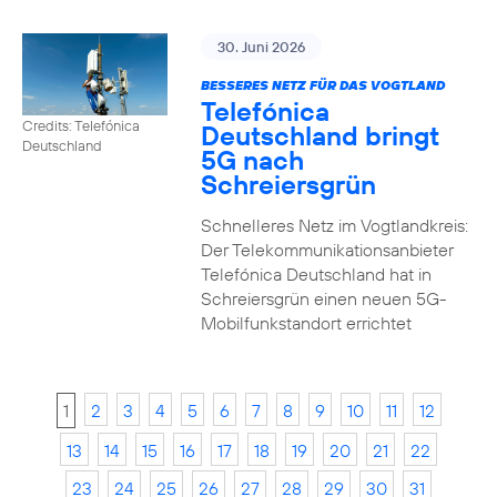
30. Juni 2026
BESSERES NETZ FÜR DAS VOGTLAND
Telefónica
Credits: Telefónica
Deutschland bringt
Deutschland
5G nach
Schreiersgrün
Schnelleres Netz im Vogtlandkreis:
Der Telekommunikationsanbieter
Telefónica Deutschland hat in
Schreiersgrün einen neuen 5G-
Mobilfunkstandort errichtet
1
2
3
4
5
6
7
8
9
10
11
12
13
14
15
16
17
18
19
20
21
22
23
24
25
26
27
28
29
30
31