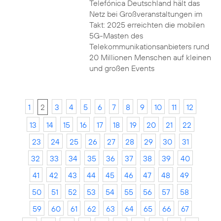
Telefónica Deutschland hält das
Netz bei Großveranstaltungen im
Takt: 2025 erreichten die mobilen
5G-Masten des
Telekommunikationsanbieters rund
20 Millionen Menschen auf kleinen
und großen Events
1
2
3
4
5
6
7
8
9
10
11
12
13
14
15
16
17
18
19
20
21
22
23
24
25
26
27
28
29
30
31
32
33
34
35
36
37
38
39
40
41
42
43
44
45
46
47
48
49
50
51
52
53
54
55
56
57
58
59
60
61
62
63
64
65
66
67