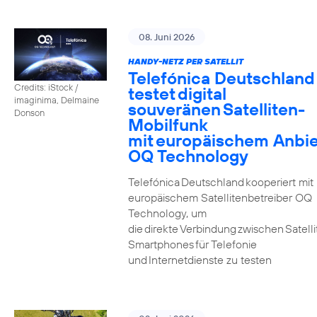
08. Juni 2026
HANDY-NETZ PER SATELLIT
Telefónica Deutschland
Credits: iStock /
testet digital
imaginima, Delmaine
souveränen Satelliten-
Donson
Mobilfunk
mit europäischem Anbie
OQ Technology
Telefónica Deutschland kooperiert mit
europäischem Satellitenbetreiber OQ
Technology, um
die direkte Verbindung zwischen Satell
Smartphones für Telefonie
und Internetdienste zu testen