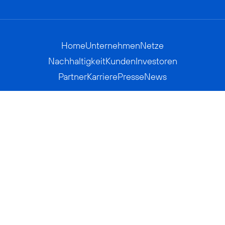
Home
Unternehmen
Netze
Nachhaltigkeit
Kunden
Investoren
Partner
Karriere
Presse
News
Privatkunden
Geschäftskunden
Worldwide
BASECAMP
AGB
Kontakt
ElektroG / BattG
Datenschutz
Hinweisgeberverfahren
Jugendschutz
Barrierefreiheit
Impressum