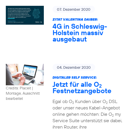
07. Dezember 2020
ZITAT VALENTINA DAIBER:
4G in Schleswig-
Holstein massiv
ausgebaut
04. Dezember 2020
DIGITALER SELF SERVICE:
Jetzt für alle O
2
Credits: Placeit
|
Festnetzangebote
Montage, Ausschnitt
bearbeitet
Egal ob O
Kunden über O
DSL
2
2
oder unser neues Kabel-Angebot
online gehen möchten: Die O
my
2
Service Suite unterstützt sie dabei,
ihren Router, ihre