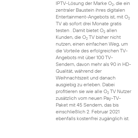
IPTV-Lösung der Marke O
, die ein
2
zentraler Baustein ihres digitalen
Entertainment-Angebots ist, mit O
2
TV ab sofort drei Monate gratis
testen . Damit bietet O
allen
2
Kunden, die O
TV bisher nicht
2
nutzen, einen einfachen Weg, um
die Vorteile des erfolgreichen TV-
Angebots mit über 100 TV-
Sendern, davon mehr als 90 in HD-
Qualität, während der
Weihnachtszeit und danach
ausgiebig zu erleben. Dabei
profitieren sie wie alle O
TV Nutzer
2
zusätzlich vom neuen Pay-TV-
Paket mit 45 Sendern, das bis
einschließlich 2. Februar 2021
ebenfalls kostenfrei zugänglich ist.