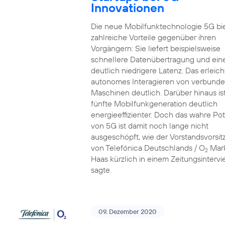
Innovationen
Die neue Mobilfunktechnologie 5G bi
zahlreiche Vorteile gegenüber ihren
Vorgängern: Sie liefert beispielsweise
schnellere Datenübertragung und ein
deutlich niedrigere Latenz. Das erleich
autonomes Interagieren von verbund
Maschinen deutlich. Darüber hinaus ist
fünfte Mobilfunkgeneration deutlich
energieeffizienter. Doch das wahre Pot
von 5G ist damit noch lange nicht
ausgeschöpft, wie der Vorstandsvorsi
von Telefónica Deutschlands / O
Mar
2
Haas kürzlich in einem Zeitungsinterv
sagte.
09. Dezember 2020