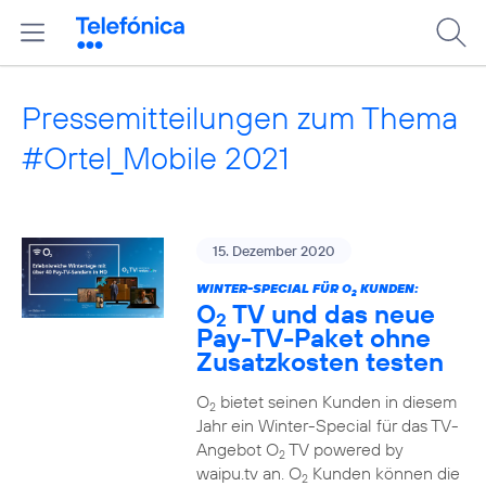
Pressemitteilungen zum Thema
#Ortel_Mobile 2021
15. Dezember 2020
WINTER-SPECIAL FÜR O
KUNDEN:
2
O
TV und das neue
2
Pay-TV-Paket ohne
Zusatzkosten testen
O
bietet seinen Kunden in diesem
2
Jahr ein Winter-Special für das TV-
Angebot O
TV powered by
2
waipu.tv an. O
Kunden können die
2