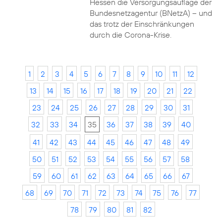
Hessen die Versorgungsauflage der
Bundesnetzagentur (BNetzA) – und
das trotz der Einschränkungen
durch die Corona-Krise.
1
2
3
4
5
6
7
8
9
10
11
12
13
14
15
16
17
18
19
20
21
22
23
24
25
26
27
28
29
30
31
32
33
34
35
36
37
38
39
40
41
42
43
44
45
46
47
48
49
50
51
52
53
54
55
56
57
58
59
60
61
62
63
64
65
66
67
68
69
70
71
72
73
74
75
76
77
78
79
80
81
82