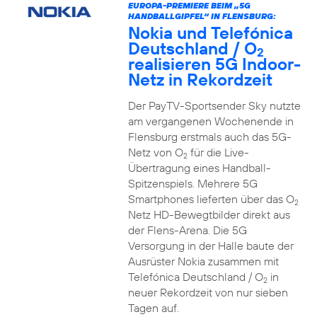
EUROPA-PREMIERE BEIM „5G
HANDBALLGIPFEL“ IN FLENSBURG:
Nokia und Telefónica
Deutschland / O
2
realisieren 5G Indoor-
Netz in Rekordzeit
Der PayTV-Sportsender Sky nutzte
am vergangenen Wochenende in
Flensburg erstmals auch das 5G-
Netz von O
für die Live-
2
Übertragung eines Handball-
Spitzenspiels. Mehrere 5G
Smartphones lieferten über das O
2
Netz HD-Bewegtbilder direkt aus
der Flens-Arena. Die 5G
Versorgung in der Halle baute der
Ausrüster Nokia zusammen mit
Telefónica Deutschland / O
in
2
neuer Rekordzeit von nur sieben
Tagen auf.