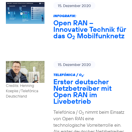
15. Dezember 2020
INFOGRAFIK:
Open RAN –
Innovative Technik für
das O
Mobilfunknetz
2
15. Dezember 2020
TELEFÓNICA / O
:
2
Erster deutscher
Credits: Henning
Netzbetreiber mit
Koepke / Telefónica
Open RAN im
Deutschland
Livebetrieb
Telefónica / O
nimmt beim Einsatz
2
von Open RAN eine
technologische Vorreiterrolle ein.
Als erster deutscher Netzbetreiber