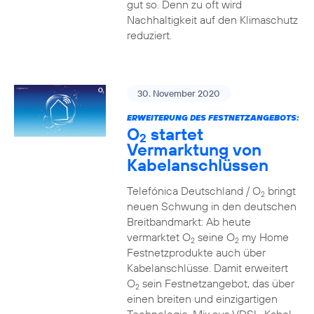
gut so. Denn zu oft wird
Nachhaltigkeit auf den Klimaschutz
reduziert.
30. November 2020
ERWEITERUNG DES FESTNETZANGEBOTS:
O
startet
2
Vermarktung von
Kabelanschlüssen
Telefónica Deutschland / O
bringt
2
neuen Schwung in den deutschen
Breitbandmarkt: Ab heute
vermarktet O
seine O
my Home
2
2
Festnetzprodukte auch über
Kabelanschlüsse. Damit erweitert
O
sein Festnetzangebot, das über
2
einen breiten und einzigartigen