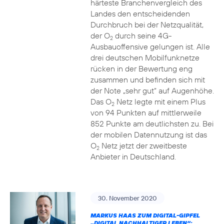
härteste Branchenvergleich des
Landes den entscheidenden
Durchbruch bei der Netzqualität,
der O
durch seine 4G-
2
Ausbauoffensive gelungen ist. Alle
drei deutschen Mobilfunknetze
rücken in der Bewertung eng
zusammen und befinden sich mit
der Note „sehr gut“ auf Augenhöhe.
Das O
Netz legte mit einem Plus
2
von 94 Punkten auf mittlerweile
852 Punkte am deutlichsten zu. Bei
der mobilen Datennutzung ist das
O
Netz jetzt der zweitbeste
2
Anbieter in Deutschland.
30. November 2020
MARKUS HAAS ZUM DIGITAL-GIPFEL
„DIGITAL NACHHALTIGER LEBEN“: