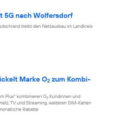
gt 5G nach Wolfersdorf
utschland treibt den Netzausbau im Landkreis
ickelt Marke O
zum Kombi-
2
em Plus“ kombinieren O
Kundinnen und
2
stnetz, TV und Streaming, weiteren SIM-Karten
monatliche Rabatte