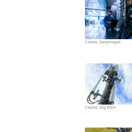
Credits: Gettyimages
Credits: Jörg Borm