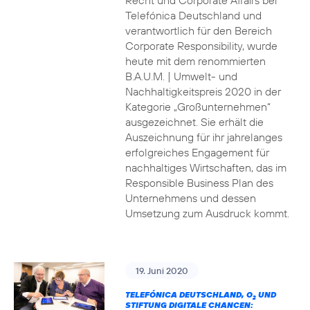
Recht und Corporate Affairs bei
Telefónica Deutschland und
verantwortlich für den Bereich
Corporate Responsibility, wurde
heute mit dem renommierten
B.A.U.M. | Umwelt- und
Nachhaltigkeitspreis 2020 in der
Kategorie „Großunternehmen“
ausgezeichnet. Sie erhält die
Auszeichnung für ihr jahrelanges
erfolgreiches Engagement für
nachhaltiges Wirtschaften, das im
Responsible Business Plan des
Unternehmens und dessen
Umsetzung zum Ausdruck kommt.
19. Juni 2020
TELEFÓNICA DEUTSCHLAND, O
UND
2
STIFTUNG DIGITALE CHANCEN: