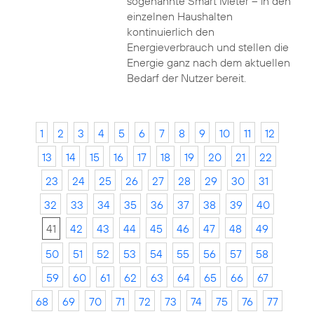
sogenannte Smart Meter – in den
einzelnen Haushalten
kontinuierlich den
Energieverbrauch und stellen die
Energie ganz nach dem aktuellen
Bedarf der Nutzer bereit.
1
2
3
4
5
6
7
8
9
10
11
12
13
14
15
16
17
18
19
20
21
22
23
24
25
26
27
28
29
30
31
32
33
34
35
36
37
38
39
40
41
42
43
44
45
46
47
48
49
50
51
52
53
54
55
56
57
58
59
60
61
62
63
64
65
66
67
68
69
70
71
72
73
74
75
76
77