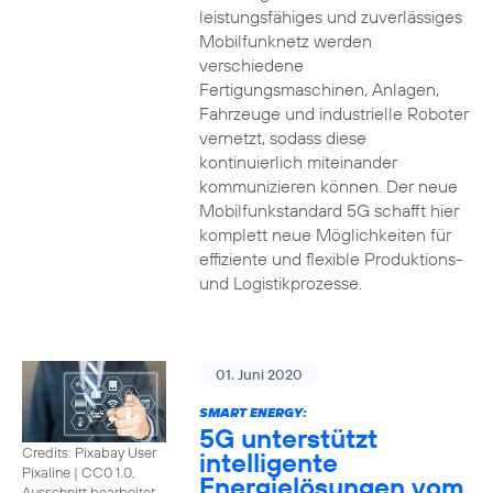
leistungsfähiges und zuverlässiges
Mobilfunknetz werden
verschiedene
Fertigungsmaschinen, Anlagen,
Fahrzeuge und industrielle Roboter
vernetzt, sodass diese
kontinuierlich miteinander
kommunizieren können. Der neue
Mobilfunkstandard 5G schafft hier
komplett neue Möglichkeiten für
effiziente und flexible Produktions-
und Logistikprozesse.
01. Juni 2020
SMART ENERGY:
5G unterstützt
Credits: Pixabay User
intelligente
Pixaline
|
CC0 1.0,
Energielösungen vom
Ausschnitt bearbeitet