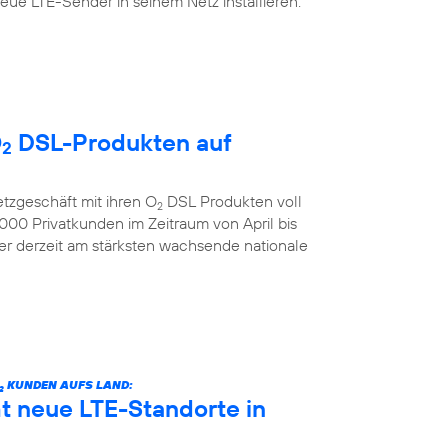
ue LTE-Sender in seinem Netz installieren.
O
DSL-Produkten auf
2
etzgeschäft mit ihren O
DSL Produkten voll
2
00 Privatkunden im Zeitraum von April bis
der derzeit am stärksten wachsende nationale
KUNDEN AUFS LAND:
2
 neue LTE-Standorte in