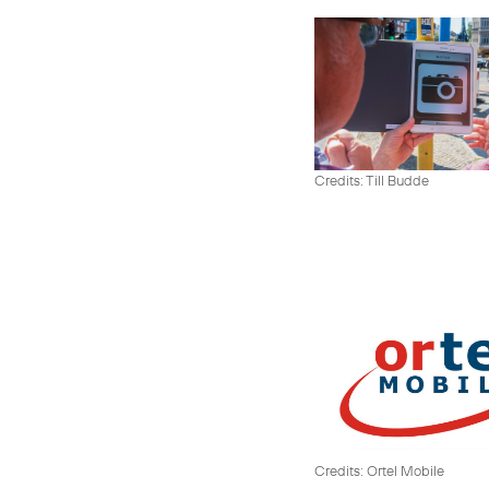
Credits: Till Budde
Credits: Ortel Mobile