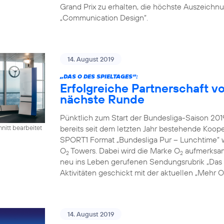
Grand Prix zu erhalten, die höchste Auszeichn
„Communication Design“.
14. August 2019
„DAS O DES SPIELTAGES“:
Erfolgreiche Partnerschaft 
nächste Runde
Pünktlich zum Start der Bundesliga-Saison 2
bereits seit dem letzten Jahr bestehende Koope
nitt bearbeitet
SPORT1 Format „Bundesliga Pur – Lunchtime“ 
O
Towers. Dabei wird die Marke O
aufmerksamk
2
2
neu ins Leben gerufenen Sendungsrubrik „Das O
Aktivitäten geschickt mit der aktuellen „Mehr
14. August 2019