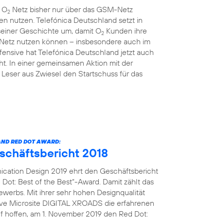
m O
Netz bisher nur über das GSM-Netz
2
en nutzen. Telefónica Deutschland setzt in
einer Geschichte um, damit O
Kunden ihre
2
 Netz nutzen können – insbesondere auch im
ensive hat Telefónica Deutschland jetzt auch
t. In einer gemeinsamen Aktion mit der
Leser aus Zwiesel den Startschuss für das
ND RED DOT AWARD:
eschäftsbericht 2018
cation Design 2019 ehrt den Geschäftsbericht
Dot: Best of the Best“-Award. Damit zählt das
erbs. Mit ihrer sehr hohen Designqualität
tive Microsite DIGITAL XROADS die erfahrenen
uf hoffen, am 1. November 2019 den Red Dot: