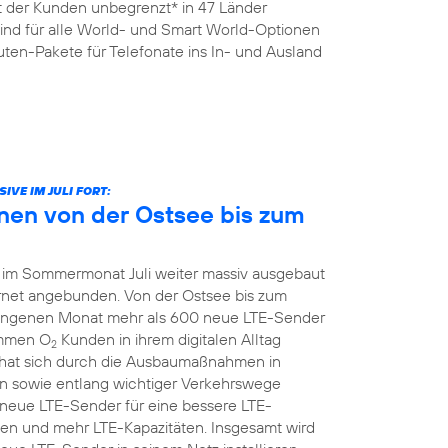
it der Kunden unbegrenzt* in 47 Länder
sind für alle World- und Smart World-Optionen
ten-Pakete für Telefonate ins In- und Ausland
VE IM JULI FORT:
nen von der Ostsee bis zum
 im Sommermonat Juli weiter massiv ausgebaut
ernet angebunden. Von der Ostsee bis zum
ngenen Monat mehr als 600 neue LTE-Sender
ommen O
Kunden in ihrem digitalen Alltag
2
hat sich durch die Ausbaumaßnahmen in
 sowie entlang wichtiger Verkehrswege
z neue LTE-Sender für eine bessere LTE-
en und mehr LTE-Kapazitäten. Insgesamt wird