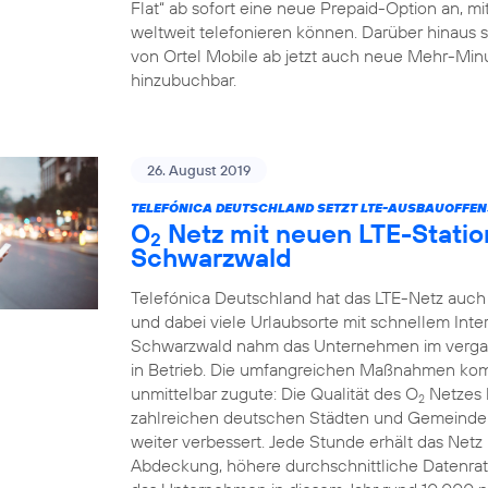
Flat“ ab sofort eine neue Prepaid-Option an, m
weltweit telefonieren können. Darüber hinaus 
von Ortel Mobile ab jetzt auch neue Mehr-Minu
hinzubuchbar.
26. August 2019
TELEFÓNICA DEUTSCHLAND SETZT LTE-AUSBAUOFFENSI
O
Netz mit neuen LTE-Statio
2
Schwarzwald
Telefónica Deutschland hat das LTE-Netz auch
und dabei viele Urlaubsorte mit schnellem Int
Schwarzwald nahm das Unternehmen im verga
in Betrieb. Die umfangreichen Maßnahmen k
unmittelbar zugute: Die Qualität des O
Netzes 
2
zahlreichen deutschen Städten und Gemeinden
weiter verbessert. Jede Stunde erhält das Net
Abdeckung, höhere durchschnittliche Datenrat