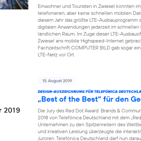
Einwohner und Touristen in Zwiesel konnten i
telefonieren, aber keine schnellen mobilen Dat
diesem Jahr das größte LTE-Ausbauprogramm s
digitalen Anwendungen jederzeit im schnellen
ländlichen Raum. Im Zuge dieser LTE-Ausbauoff
Zwiesel ans mobile Highspeed-Internet gebrach
Fachzeitschrift COMPUTER BILD gab sogar ein 
LTE-Netz vor Ort.
15. August 2019
DESIGN-AUSZEICHNUNG FÜR TELEFÓNICA DEUTSCHLA
„Best of the Best“ für den G
Die Jury des Red Dot Award: Brands & Communi
2018 von Telefónica Deutschland mit dem „Red 
Unternehmen zu den Spitzenreitern des Wettbew
und kreativen Leistung überzeugte die interak
Juroren. Telefónica Deutschland darf nun dara