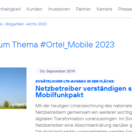
haltigkeit
Kunden
Investoren
Partner
Karriere
Presse
ws
Blogartikel
Archiv 2023
 zum Thema #Ortel_Mobile 2023
06. September 2019
ZUSÄTZLICHER LTE-AUSBAU IN DER FLÄCHE:
Netzbetreiber verständigen s
Mobilfunkpakt
Mit der heutigen Unterzeichnung des national
Netzbetreibern gemeinsam ein weiterer wichtig
digitalen Transformation voranzubringen. Im
Netzbetreiber eine Absichtserklärung darüber 
Deutschland weiter vorangetrieben werden kann