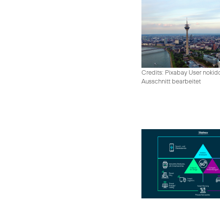
Credits: Pixabay User nokid
Ausschnitt bearbeitet