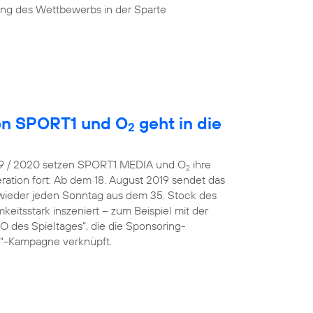
ung des Wettbewerbs in der Sparte
von SPORT1 und O
geht in die
2
019 / 2020 setzen SPORT1 MEDIA und O
ihre
2
ration fort: Ab dem 18. August 2019 sendet das
wieder jeden Sonntag aus dem 35. Stock des
eitsstark inszeniert – zum Beispiel mit der
 des Spieltages“, die die Sponsoring-
 O“-Kampagne verknüpft.