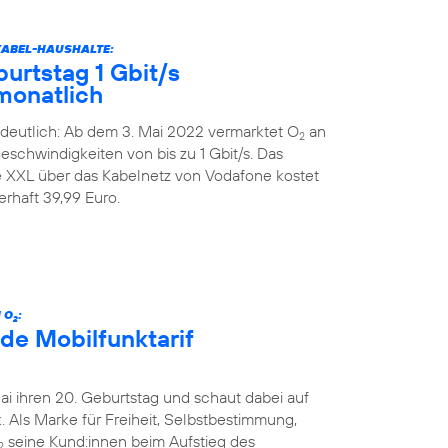
KABEL-HAUSHALTE:
urtstag 1 Gbit/s
monatlich
deutlich: Ab dem 3. Mai 2022 vermarktet O
an
2
schwindigkeiten von bis zu 1 Gbit/s. Das
XXL über das Kabelnetz von Vodafone kostet
rhaft 39,99 Euro.
 O
:
2
de Mobilfunktarif
Mai ihren 20. Geburtstag und schaut dabei auf
 Als Marke für Freiheit, Selbstbestimmung,
seine Kund:innen beim Aufstieg des
2