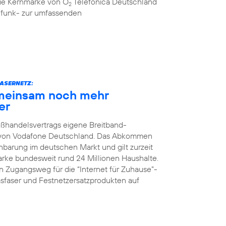
 die Kernmarke von O
Telefónica Deutschland
2
ilfunk- zur umfassenden
ASERNETZ:
meinsam noch mehr
er
oßhandelsvertrags eigene Breitband-
z von Vodafone Deutschland. Das Abkommen
nbarung im deutschen Markt und gilt zurzeit
Marke bundesweit rund 24 Millionen Haushalte.
 Zugangsweg für die “Internet für Zuhause”-
faser und Festnetzersatzprodukten auf