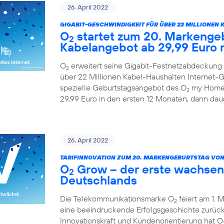
26. April 2022
GIGABIT-GESCHWINDIGKEIT FÜR ÜBER 22 MILLIONEN 
O
startet zum 20. Markengeb
2
Kabelangebot ab 29,99 Euro 
O
erweitert seine Gigabit-Festnetzabdeckung 
2
über 22 Millionen Kabel-Haushalten Internet-Ge
spezielle Geburtstagsangebot des O
my Home 
2
29,99 Euro in den ersten 12 Monaten, dann daue
26. April 2022
TARIFINNOVATION ZUM 20. MARKENGEBURTSTAG VON
O
Grow – der erste wachsen
2
Deutschlands
Die Telekommunikationsmarke O
feiert am 1. 
2
eine beeindruckende Erfolgsgeschichte zurück.
Innovationskraft und Kundenorientierung hat O