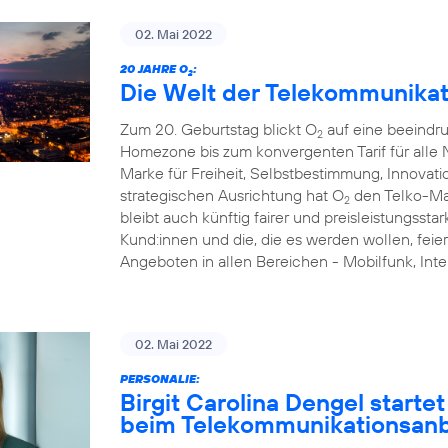
02. Mai 2022
20 JAHRE O
:
2
Die Welt der Telekommunikat
Zum 20. Geburtstag blickt O
auf eine beeindr
2
Homezone bis zum konvergenten Tarif für alle N
Marke für Freiheit, Selbstbestimmung, Innovati
strategischen Ausrichtung hat O
den Telko-Ma
2
bleibt auch künftig fairer und preisleistungsstar
Kund:innen und die, die es werden wollen, feie
Angeboten in allen Bereichen - Mobilfunk, I
02. Mai 2022
PERSONALIE:
Birgit Carolina Dengel starte
beim Telekommunikationsanb