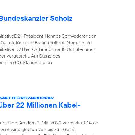
Bundeskanzler Scholz
nitiativeD21-Präsident Hannes Schwaderer den
 O
Telefónica in Berlin eröffnet. Gemeinsam
2
itiative D21 hat O
Telefónica 18 Schülerinnen
2
er vorgestellt. Am Stand des
 eine 5G Station bauen.
IGABIT-FESTNETZABDECKUNG:
über 22 Millionen Kabel-
deutlich: Ab dem 3. Mai 2022 vermarktet O
an
2
schwindigkeiten von bis zu 1 Gbit/s.