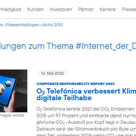
haltigkeit
Kunden
Investoren
Partner
Karriere
Presse
ws
Pressemitteilungen
Archiv 2023
ilungen zum Thema #Internet_der_
10. Mai 2022
CORPORATE RESPONSIBILITY REPORT 2021:
O
Telefónica verbessert Klima
2
digitale Teilhabe
O
Telefónica senkte 2021 die CO
Emissionen 
2
2
2015 um 97 Prozent und emittierte damit nur 
images, edited
jährliche CO
-Ausstoß pro Kopf liegt in Deutsc
2
Zeitraum sank der Stromverbrauch pro Byte u
dem Ziel, spätestens 2025 netto-CO
-neutral 