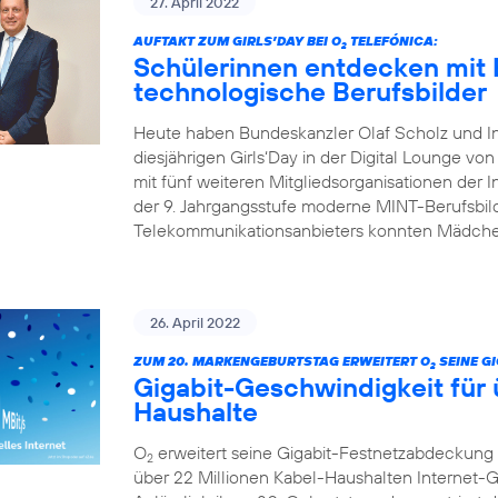
27. April 2022
AUFTAKT ZUM GIRLS’DAY BEI O
TELEFÓNICA:
2
Schülerinnen entdecken mit 
technologische Berufsbilder
Heute haben Bundeskanzler Olaf Scholz und I
diesjährigen Girls‘Day in der Digital Lounge von
mit fünf weiteren Mitgliedsorganisationen der In
der 9. Jahrgangsstufe moderne MINT-Berufsbild
Telekommunikationsanbieters konnten Mädchen
26. April 2022
ZUM 20. MARKENGEBURTSTAG ERWEITERT O
SEINE G
2
Gigabit-Geschwindigkeit für 
Haushalte
O
erweitert seine Gigabit-Festnetzabdeckung 
2
über 22 Millionen Kabel-Haushalten Internet-Ge