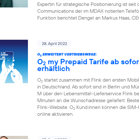
Expertin für strategische Positionierung ist sei
Communications der im MDAX notierten Telefón
Funktion berichtet Dengel an Markus Haas, CE
28. April 2022
O
ERWEITERT VERTRIEBSWEGE:
2
O
my Prepaid Tarife ab sofor
2
erhältlich
O
startet zusammen mit Flink den ersten Mobil
2
in Deutschland. Ab sofort sind in Berlin und M
M über den Lebensmittel-Lieferservice Flink b
Minuten an die Wunschadresse geliefert. Beste
Flink-Website. O
Kund:innen können die SIM-Ka
2
online aktivieren.