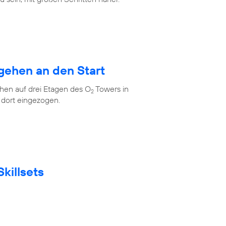
gehen an den Start
en auf drei Etagen des O
Towers in
2
 dort eingezogen.
killsets