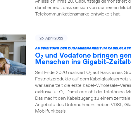
Anlässlich ihres 20. Geburtstags demonstriert
damit erneut, dass sie sich von der reinen Mob
Telekommunikationsmarke entwickelt hat.
26. April 2022
AUSWEITUNG DER ZUSAMMENARBEIT IM KABELGLASF
O
und Vodafone bringen ge
2
Menschen ins Gigabit-Zeitalt
Seit Ende 2020 realisiert O
auf Basis eines Gr
2
Festnetzprodukte auf dem Kabelglasfasernet
war seinerzeit die erste Kabel-Wholesale-Verei
exklusiv für O
. Damit erreicht die Telefónica 
2
Das macht den Kabelzugang zu einem zentralen
Angebote des Unternehmens neben VDSL, Glas
Mobilfunkbasis.