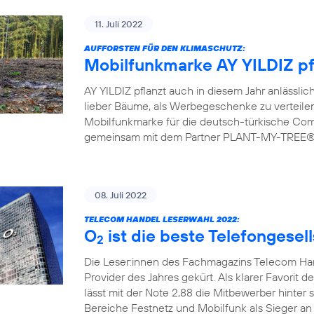
11. Juli 2022
AUFFORSTEN FÜR DEN KLIMASCHUTZ:
Mobilfunkmarke AY YILDIZ pf
AY YILDIZ pflanzt auch in diesem Jahr anlässlic
lieber Bäume, als Werbegeschenke zu verteilen.
Mobilfunkmarke für die deutsch-türkische Commu
gemeinsam mit dem Partner PLANT-MY-TREE® bi
08. Juli 2022
TELECOM HANDEL LESERWAHL 2022:
O
ist die beste Telefongesel
2
Die Leser:innen des Fachmagazins Telecom H
Provider des Jahres gekürt. Als klarer Favorit d
lässt mit der Note 2,88 die Mitbewerber hinter 
Bereiche Festnetz und Mobilfunk als Sieger an