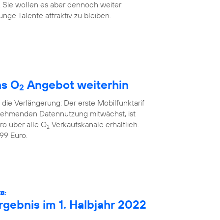
. Sie wollen es aber dennoch weiter
nge Talente attraktiv zu bleiben.
as O
Angebot weiterhin
2
die Verlängerung: Der erste Mobilfunktarif
unehmenden Datennutzung mitwächst, ist
ro über alle O
Verkaufskanäle erhältlich.
2
99 Euro.
B:
rgebnis im 1. Halbjahr 2022