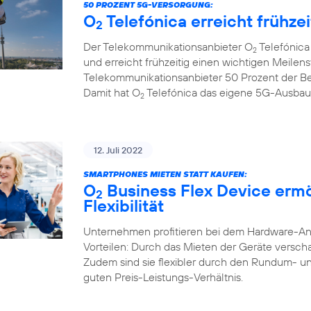
50 PROZENT 5G-VERSORGUNG:
O
Telefónica erreicht frühze
2
Der Telekommunikationsanbieter O
Telefónica
2
und erreicht frühzeitig einen wichtigen Meilenst
Telekommunikationsanbieter 50 Prozent der B
Damit hat O
Telefónica das eigene 5G-Ausbauzi
2
12. Juli 2022
SMARTPHONES MIETEN STATT KAUFEN:
O
Business Flex Device erm
2
Flexibilität
Unternehmen profitieren bei dem Hardware-A
Vorteilen: Durch das Mieten der Geräte verschaf
Zudem sind sie flexibler durch den Rundum- u
guten Preis-Leistungs-Verhältnis.