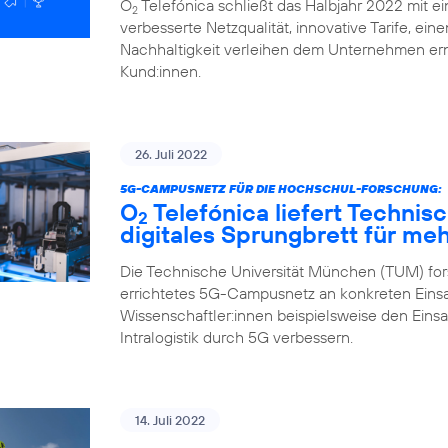
O
Telefónica schließt das Halbjahr 2022 mit ei
2
verbesserte Netzqualität, innovative Tarife, ei
Nachhaltigkeit verleihen dem Unternehmen ern
Kund:innen.
26. Juli 2022
5G-CAMPUSNETZ FÜR DIE HOCHSCHUL-FORSCHUNG:
O
Telefónica liefert Technis
2
digitales Sprungbrett für me
Die Technische Universität München (TUM) fors
errichtetes 5G-Campusnetz an konkreten Einsa
Wissenschaftler:innen beispielsweise den Eins
Intralogistik durch 5G verbessern.
14. Juli 2022