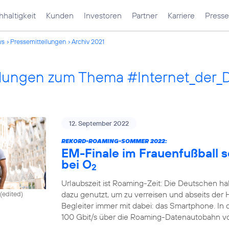
haltigkeit
Kunden
Investoren
Partner
Karriere
Presse
ws
Pressemitteilungen
Archiv 2021
ilungen zum Thema #Internet_der_
12. September 2022
REKORD-ROAMING-SOMMER 2022:
EM-Finale im Frauenfußball 
bei O
2
Urlaubszeit ist Roaming-Zeit: Die Deutschen ha
dazu genutzt, um zu verreisen und abseits der 
(edited)
Begleiter immer mit dabei: das Smartphone. In
100 Gbit/s über die Roaming-Datenautobahn v