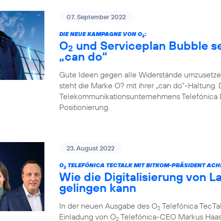
07. September 2022
DIE NEUE KAMPAGNE VON O
:
2
O
und Serviceplan Bubble set
2
„can do“
Gute Ideen gegen alle Widerstände umzusetze
steht die Marke O? mit ihrer „can do“-Haltung. 
Telekommunikationsunternehmens Telefónica D
Positionierung.
23. August 2022
O
TELEFÓNICA TECTALK MIT BITKOM-PRÄSIDENT ACH
2
Wie die Digitalisierung von L
gelingen kann
In der neuen Ausgabe des O
Telefónica TecTal
2
Einladung von O
Telefónica-CEO Markus Haas
2