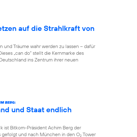
zen auf die Strahlkraft von
n und Träume wahr werden zu lassen – dafür
Dieses „can do“ stellt die Kernmarke des
eutschland ins Zentrum ihrer neuen
IM BERG:
and und Staat endlich
k ist Bitkom-Präsident Achim Berg der
 gefolgt und nach München in den O
Tower
2