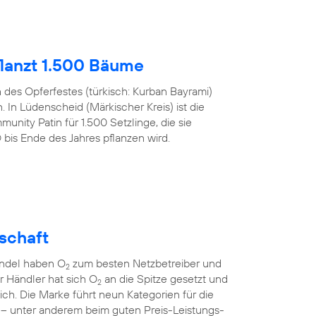
lanzt 1.500 Bäume
h des Opferfestes (türkisch: Kurban Bayrami)
 In Lüdenscheid (Märkischer Kreis) ist die
nity Patin für 1.500 Setzlinge, die sie
s Ende des Jahres pflanzen wird.
lschaft
andel haben O
zum besten Netzbetreiber und
2
er Händler hat sich O
an die Spitze gesetzt und
2
sich. Die Marke führt neun Kategorien für die
 – unter anderem beim guten Preis-Leistungs-