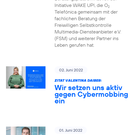
Initiative WAKE UP!, die O
2
Telefónica gemeinsam mit der
fachlichen Beratung der
Freiwilligen Selbstkontrolle
Multimedia-Diensteanbieter e.V.
(FSM) und weiterer Partner ins
Leben gerufen hat.
02. Juni 2022
ZITAT VALENTINA DAIBER:
Wir setzen uns aktiv
gegen Cybermobbing
ein
01. Juni 2022