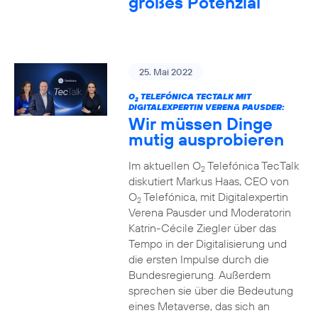
großes Potenzial
25. Mai 2022
O
TELEFÓNICA TECTALK MIT
2
DIGITALEXPERTIN VERENA PAUSDER:
Wir müssen Dinge
mutig ausprobieren
Im aktuellen O
Telefónica TecTalk
2
diskutiert Markus Haas, CEO von
O
Telefónica, mit Digitalexpertin
2
Verena Pausder und Moderatorin
Katrin-Cécile Ziegler über das
Tempo in der Digitalisierung und
die ersten Impulse durch die
Bundesregierung. Außerdem
sprechen sie über die Bedeutung
eines Metaverse, das sich an