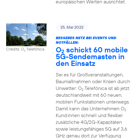
europäischen Werten ausrichtet.
25. Mai 2022
BESSERES NETZ BEI EVENTS UND
NOTFÄLLEN:
O
schickt 60 mobile
Credits: O
Telefónica
2
2
5G-Sendemasten in
den Einsatz
Sei es für Großveranstaltungen,
Baumaßnahmen oder Krisen durch
Unwetter: O
Telefónica ist ab jetzt
2
deutschlandweit mit 60 neuen,
mobilen Funkstationen unterwegs.
Damit kann das Unternehmen O
2
Kund:innen schnell und flexibel
zusätzliche 4G/2G-Kapazitäten
sowie leistungsfähiges 5G auf 3,6
GHz genau dort zur Verfügung