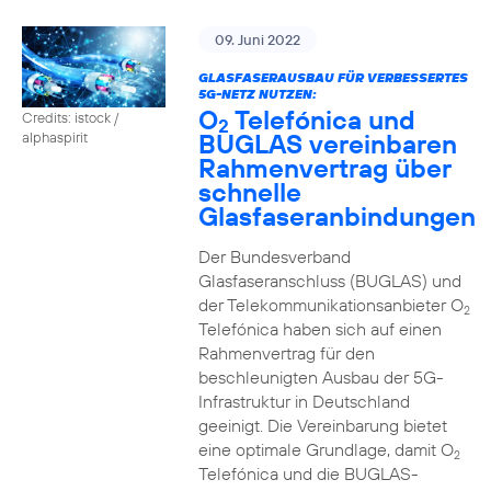
09. Juni 2022
GLASFASERAUSBAU FÜR VERBESSERTES
5G-NETZ NUTZEN:
O
Telefónica und
Credits: istock /
2
BUGLAS vereinbaren
alphaspirit
Rahmenvertrag über
schnelle
Glasfaseranbindungen
Der Bundesverband
Glasfaseranschluss (BUGLAS) und
der Telekommunikationsanbieter O
2
Telefónica haben sich auf einen
Rahmenvertrag für den
beschleunigten Ausbau der 5G-
Infrastruktur in Deutschland
geeinigt. Die Vereinbarung bietet
eine optimale Grundlage, damit O
2
Telefónica und die BUGLAS-