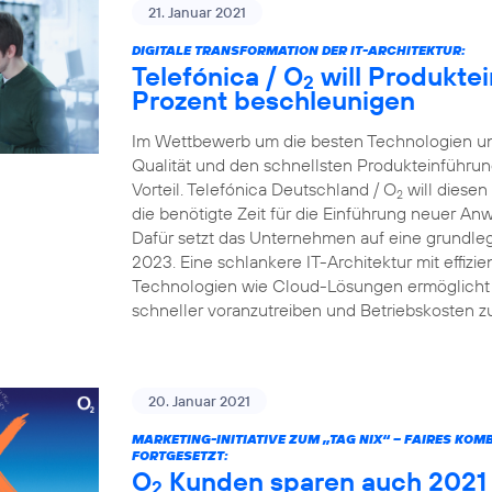
21. Januar 2021
DIGITALE TRANSFORMATION DER IT-ARCHITEKTUR:
Telefónica / O
will Produkte
2
Prozent beschleunigen
Im Wettbewerb um die besten Technologien und
Qualität und den schnellsten Produkteinführun
Vorteil. Telefónica Deutschland / O
will diesen
2
die benötigte Zeit für die Einführung neuer A
Dafür setzt das Unternehmen auf eine grundleg
2023. Eine schlankere IT-Architektur mit effiz
Technologien wie Cloud-Lösungen ermöglicht e
schneller voranzutreiben und Betriebskosten z
20. Januar 2021
MARKETING-INITIATIVE ZUM „TAG NIX“ – FAIRES KO
FORTGESETZT:
O
Kunden sparen auch 2021 v
2