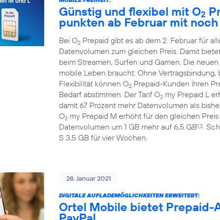
Günstig und flexibel mit O
Pr
2
punkten ab Februar mit noc
Bei O
Prepaid gibt es ab dem 2. Februar für 
2
Datenvolumen zum gleichen Preis. Damit biete
beim Streamen, Surfen und Gamen. Die neuen
mobile Leben braucht: Ohne Vertragsbindung, b
Flexibilität können O
Prepaid-Kunden ihren Prep
2
Bedarf abstimmen. Der Tarif O
my Prepaid L erh
2
damit 67 Prozent mehr Datenvolumen als bisher
O
my Prepaid M erhöht für den gleichen Preis
2
Datenvolumen um 1 GB mehr auf 6,5 GB
. Sch
1,3
S 3,5 GB für vier Wochen.
28. Januar 2021
DIGITALE AUFLADEMÖGLICHKEITEN ERWEITERT:
Ortel Mobile bietet Prepaid
PayPal