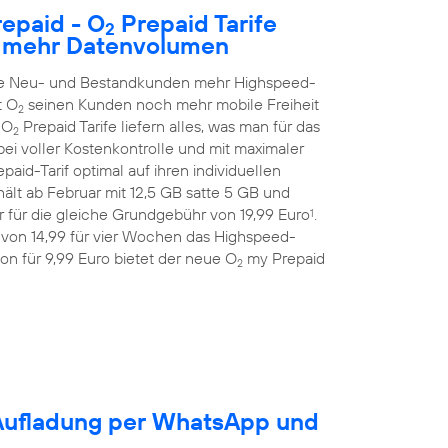
epaid - O
Prepaid Tarife
2
h mehr Datenvolumen
alle Neu- und Bestandkunden mehr Highspeed-
t O
seinen Kunden noch mehr mobile Freiheit
2
 O
Prepaid Tarife liefern alles, was man für das
2
ei voller Kostenkontrolle und mit maximaler
aid-Tarif optimal auf ihren individuellen
ält ab Februar mit 12,5 GB satte 5 GB und
 für die gleiche Grundgebühr von 19,99 Euro
.
1
 von 14,99 für vier Wochen das Highspeed-
on für 9,99 Euro bietet der neue O
my Prepaid
2
-Aufladung per WhatsApp und