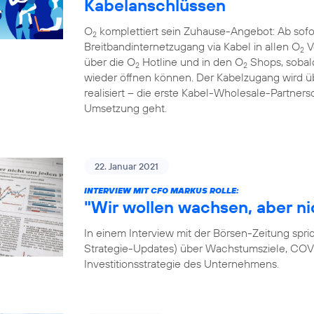
Kabelanschlüssen
O
komplettiert sein Zuhause-Angebot: Ab sof
2
Breitbandinternetzugang via Kabel in allen O
V
2
über die O
Hotline und in den O
Shops, sobal
2
2
wieder öffnen können. Der Kabelzugang wird
realisiert – die erste Kabel-Wholesale-Partnersc
Umsetzung geht.
22. Januar 2021
INTERVIEW MIT CFO MARKUS ROLLE:
"Wir wollen wachsen, aber ni
In einem Interview mit der Börsen-Zeitung spri
Strategie-Updates) über Wachstumsziele, COVID
Investitionsstrategie des Unternehmens.