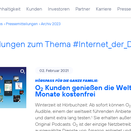
haltigkeit
Kunden
Investoren
Partner
Karriere
Presse
ws
Pressemitteilungen
Archiv 2023
ilungen zum Thema #Internet_der_
02. Februar 2021
HÖRSPASS FÜR DIE GANZE FAMILIE:
O
Kunden genießen die Welt 
2
Monate kostenfrei
Winterzeit ist Hörbuchzeit: Ab sofort können O
2
Audible, einem der weltweit führenden Anbiete
und damit extra lang testen.
Sie erhalten auße
1
Original Podcasts. O
ist der einzige Netzbetre
2
ausgewählte Dienste von Amazon anbietet und 