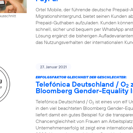
Ortel Mobile, der führende deutsche Prepaid-
Migrationshintergrund, bietet seinen Kunden ab
usschnitt
Prepaid-Guthaben aufzuladen. Kunden können 
schnell, sicher und bequem per WhatsApp ansto
Lösung ergänzt die bisherigen Aufladevarianten 
das Nutzungsverhalten der internationalen Ku
27. Januar 2021
ERFOLGSFAKTOR GLEICHHEIT DER GESCHLECHTER:
Telefónica Deutschland / O
z
2
Bloomberg Gender-Equality I
Telefónica Deutschland / O
ist eines von elf 
2
in den viel beachteten Bloomberg Gender-Equ
liefert damit ein gutes Beispiel für die transp
Chancengleichheit von Frauen am Arbeitsplatz.
Unternehmenserfolg ist zeigt eine internatio