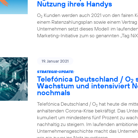
Nutzung ihres Handys
O
Kunden werden auch 2021 von den fairen K
2
einem Ratenzahlungsplan sowie einem Vertrag ü
Unternehmen setzt dieses Modell im laufenden G
Marketing-Initiative zum so genannten „Tag NiX
19. Januar 2021
STRATEGIE-UPDATE:
Telefónica Deutschland / O
s
2
Wachstum und intensiviert N
nochmals
Telefónica Deutschland / O
hat heute die mitt
2
anhaltenden Corona-Krise bekräftigt. Das Unte
kumuliert um mindestens fünf Prozent zu wachsen
nachhaltig zu steigern. Im laufenden ambition
Unternehmensgeschichte macht das Unternehme
wie nie zuvor ins Netz investieren.