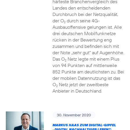
härteste Branchenvergleich des
Landes den entscheidenden
Durchbruch bei der Netzqualität,
der O
durch seine 4G-
2
Ausbauoffensive gelungen ist. Alle
drei deutschen Mobilfunknetze
rücken in der Bewertung eng
zusammen und befinden sich mit
der Note „sehr gut“ auf Augenhöhe.
Das O
Netz legte mit einem Plus
2
von 94 Punkten auf mittlerweile
852 Punkte am deutlichsten zu. Bei
der mobilen Datennutzung ist das
O
Netz jetzt der zweitbeste
2
Anbieter in Deutschland.
30. November 2020
MARKUS HAAS ZUM DIGITAL-GIPFEL
„DIGITAL NACHHALTIGER LEBEN“: