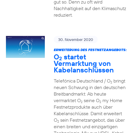
gut so. Denn zu oft wird
Nachhaltigkeit auf den Klimaschutz
reduziert.
30. November 2020
ERWEITERUNG DES FESTNETZANGEBOTS:
O
startet
2
Vermarktung von
Kabelanschlüssen
Telefónica Deutschland / O
bringt
2
neuen Schwung in den deutschen
Breitbandmarkt: Ab heute
vermarktet O
seine O
my Home
2
2
Festnetzprodukte auch über
Kabelanschlüsse. Damit erweitert
O
sein Festnetzangebot, das über
2
einen breiten und einzigartigen