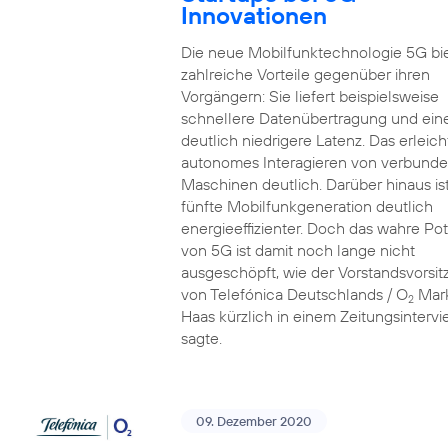
Innovationen
Die neue Mobilfunktechnologie 5G bi
zahlreiche Vorteile gegenüber ihren
Vorgängern: Sie liefert beispielsweise
schnellere Datenübertragung und ein
deutlich niedrigere Latenz. Das erleich
autonomes Interagieren von verbund
Maschinen deutlich. Darüber hinaus ist
fünfte Mobilfunkgeneration deutlich
energieeffizienter. Doch das wahre Pot
von 5G ist damit noch lange nicht
ausgeschöpft, wie der Vorstandsvorsi
von Telefónica Deutschlands / O
Mar
2
Haas kürzlich in einem Zeitungsinterv
sagte.
09. Dezember 2020