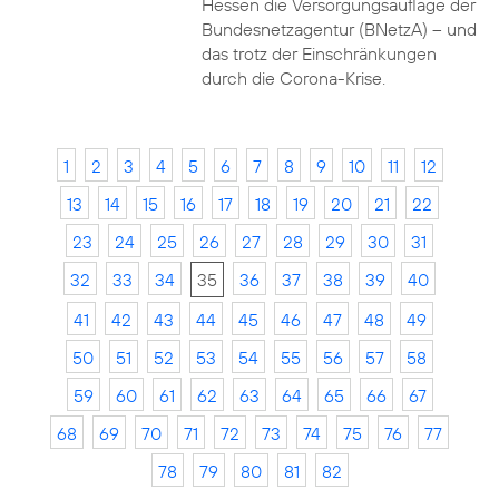
Hessen die Versorgungsauflage der
Bundesnetzagentur (BNetzA) – und
das trotz der Einschränkungen
durch die Corona-Krise.
1
2
3
4
5
6
7
8
9
10
11
12
13
14
15
16
17
18
19
20
21
22
23
24
25
26
27
28
29
30
31
32
33
34
35
36
37
38
39
40
41
42
43
44
45
46
47
48
49
50
51
52
53
54
55
56
57
58
59
60
61
62
63
64
65
66
67
68
69
70
71
72
73
74
75
76
77
78
79
80
81
82