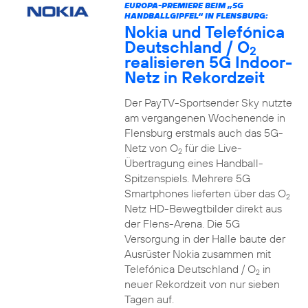
EUROPA-PREMIERE BEIM „5G
HANDBALLGIPFEL“ IN FLENSBURG:
Nokia und Telefónica
Deutschland / O
2
realisieren 5G Indoor-
Netz in Rekordzeit
Der PayTV-Sportsender Sky nutzte
am vergangenen Wochenende in
Flensburg erstmals auch das 5G-
Netz von O
für die Live-
2
Übertragung eines Handball-
Spitzenspiels. Mehrere 5G
Smartphones lieferten über das O
2
Netz HD-Bewegtbilder direkt aus
der Flens-Arena. Die 5G
Versorgung in der Halle baute der
Ausrüster Nokia zusammen mit
Telefónica Deutschland / O
in
2
neuer Rekordzeit von nur sieben
Tagen auf.