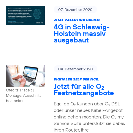
07. Dezember 2020
ZITAT VALENTINA DAIBER:
4G in Schleswig-
Holstein massiv
ausgebaut
04. Dezember 2020
DIGITALER SELF SERVICE:
Jetzt für alle O
2
Credits: Placeit
|
Festnetzangebote
Montage, Ausschnitt
bearbeitet
Egal ob O
Kunden über O
DSL
2
2
oder unser neues Kabel-Angebot
online gehen möchten: Die O
my
2
Service Suite unterstützt sie dabei,
ihren Router, ihre