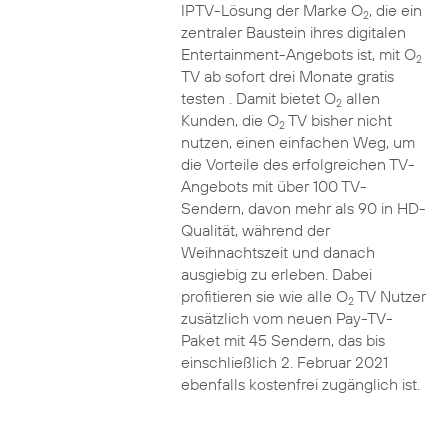
IPTV-Lösung der Marke O
, die ein
2
zentraler Baustein ihres digitalen
Entertainment-Angebots ist, mit O
2
TV ab sofort drei Monate gratis
testen . Damit bietet O
allen
2
Kunden, die O
TV bisher nicht
2
nutzen, einen einfachen Weg, um
die Vorteile des erfolgreichen TV-
Angebots mit über 100 TV-
Sendern, davon mehr als 90 in HD-
Qualität, während der
Weihnachtszeit und danach
ausgiebig zu erleben. Dabei
profitieren sie wie alle O
TV Nutzer
2
zusätzlich vom neuen Pay-TV-
Paket mit 45 Sendern, das bis
einschließlich 2. Februar 2021
ebenfalls kostenfrei zugänglich ist.