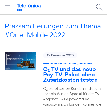
Pressemitteilungen zum Thema
#Ortel_Mobile 2022
15. Dezember 2020
WINTER-SPECIAL FÜR O
KUNDEN:
2
O
TV und das neue
2
Pay-TV-Paket ohne
Zusatzkosten testen
O
bietet seinen Kunden in diesem
2
Jahr ein Winter-Special für das TV-
Angebot O
TV powered by
2
waipu.tv an. O
Kunden können die
2