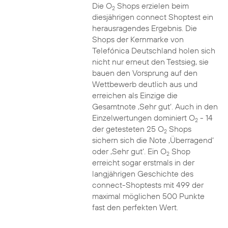
Die O
Shops erzielen beim
2
diesjährigen connect Shoptest ein
herausragendes Ergebnis. Die
Shops der Kernmarke von
Telefónica Deutschland holen sich
nicht nur erneut den Testsieg, sie
bauen den Vorsprung auf den
Wettbewerb deutlich aus und
erreichen als Einzige die
Gesamtnote ‚Sehr gut‘. Auch in den
Einzelwertungen dominiert O
- 14
2
der getesteten 25 O
Shops
2
sichern sich die Note ‚Überragend‘
oder ‚Sehr gut‘. Ein O
Shop
2
erreicht sogar erstmals in der
langjährigen Geschichte des
connect-Shoptests mit 499 der
maximal möglichen 500 Punkte
fast den perfekten Wert.