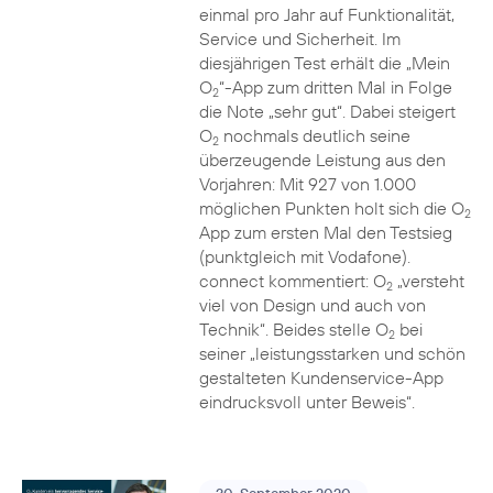
einmal pro Jahr auf Funktionalität,
Service und Sicherheit. Im
diesjährigen Test erhält die „Mein
O
“-App zum dritten Mal in Folge
2
die Note „sehr gut“. Dabei steigert
O
nochmals deutlich seine
2
überzeugende Leistung aus den
Vorjahren: Mit 927 von 1.000
möglichen Punkten holt sich die O
2
App zum ersten Mal den Testsieg
(punktgleich mit Vodafone).
connect kommentiert: O
„versteht
2
viel von Design und auch von
Technik“. Beides stelle O
bei
2
seiner „leistungsstarken und schön
gestalteten Kundenservice-App
eindrucksvoll unter Beweis“.