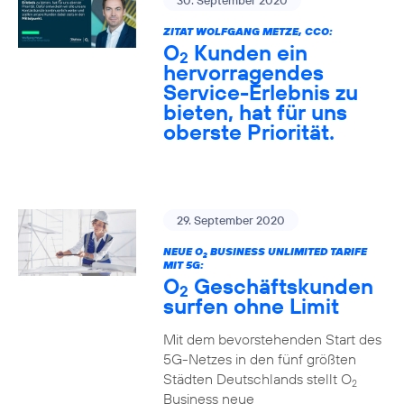
30. September 2020
ZITAT WOLFGANG METZE, CCO:
O
Kunden ein
2
hervorragendes
Service-Erlebnis zu
bieten, hat für uns
oberste Priorität.
29. September 2020
NEUE O
BUSINESS UNLIMITED TARIFE
2
MIT 5G:
O
Geschäftskunden
2
surfen ohne Limit
Mit dem bevorstehenden Start des
5G-Netzes in den fünf größten
Städten Deutschlands stellt O
2
Business neue