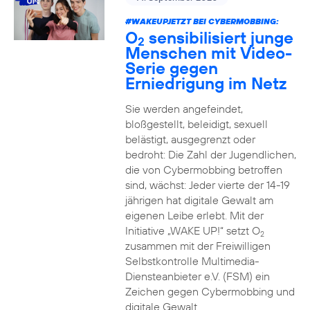
#WAKEUPJETZT BEI CYBERMOBBING:
O
sensibilisiert junge
2
Menschen mit Video-
Serie gegen
Erniedrigung im Netz
Sie werden angefeindet,
bloßgestellt, beleidigt, sexuell
belästigt, ausgegrenzt oder
bedroht: Die Zahl der Jugendlichen,
die von Cybermobbing betroffen
sind, wächst: Jeder vierte der 14-19
jährigen hat digitale Gewalt am
eigenen Leibe erlebt. Mit der
Initiative „WAKE UP!“ setzt O
2
zusammen mit der Freiwilligen
Selbstkontrolle Multimedia-
Diensteanbieter e.V. (FSM) ein
Zeichen gegen Cybermobbing und
digitale Gewalt.