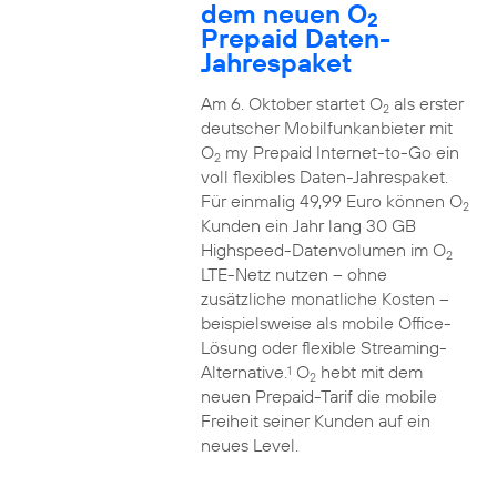
dem neuen O
2
Prepaid Daten-
Jahrespaket
Am 6. Oktober startet O
als erster
2
deutscher Mobilfunkanbieter mit
O
my Prepaid Internet-to-Go ein
2
voll flexibles Daten-Jahrespaket.
Für einmalig 49,99 Euro können O
2
Kunden ein Jahr lang 30 GB
Highspeed-Datenvolumen im O
2
LTE-Netz nutzen – ohne
zusätzliche monatliche Kosten –
beispielsweise als mobile Office-
Lösung oder flexible Streaming-
Alternative.
O
hebt mit dem
1
2
neuen Prepaid-Tarif die mobile
Freiheit seiner Kunden auf ein
neues Level.