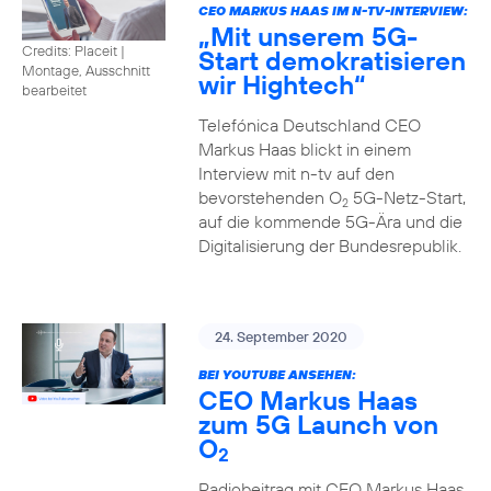
CEO MARKUS HAAS IM N-TV-INTERVIEW:
„Mit unserem 5G-
Credits: Placeit
|
Start demokratisieren
Montage, Ausschnitt
wir Hightech“
bearbeitet
Telefónica Deutschland CEO
Markus Haas blickt in einem
Interview mit n-tv auf den
bevorstehenden O
5G-Netz-Start,
2
auf die kommende 5G-Ära und die
Digitalisierung der Bundesrepublik.
24. September 2020
BEI YOUTUBE ANSEHEN:
CEO Markus Haas
zum 5G Launch von
O
2
Radiobeitrag mit CEO Markus Haas