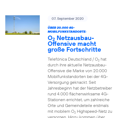
07. September 2020
ÜBER 20.000 4G-
MOBILFUNKSTANDORTE:
O
Netzausbau-
2
Offensive macht
große Fortschritte
Telefónica Deutschland / O
hat
2
durch ihre aktuelle Netzausbau-
Offensive die Marke von 20.000
Mobilfunkstandorten bei der 4G-
Versorgung geknackt. Seit
Jahresbeginn hat der Netzbetreiber
rund 4.000 flächenwirksame 4G-
Stationen errichtet, um zahlreiche
Orte und Gemeindeteile erstmals
mit mobilem O
Highspeed-Netz zu
2
versorgen. Hinzu kommen über