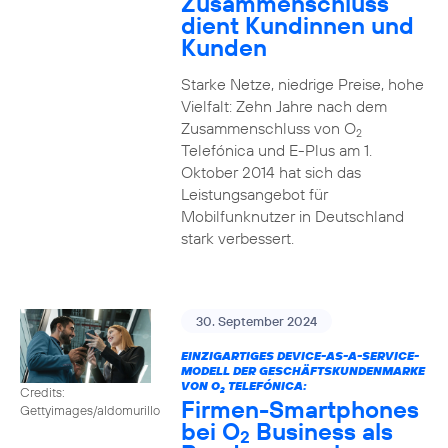
Zusammenschluss
dient Kundinnen und
Kunden
Starke Netze, niedrige Preise, hohe
Vielfalt: Zehn Jahre nach dem
Zusammenschluss von O
2
Telefónica und E-Plus am 1.
Oktober 2014 hat sich das
Leistungsangebot für
Mobilfunknutzer in Deutschland
stark verbessert.
30. September 2024
EINZIGARTIGES DEVICE-AS-A-SERVICE-
MODELL DER GESCHÄFTSKUNDENMARKE
VON O
TELEFÓNICA:
Credits:
2
Firmen-Smartphones
Gettyimages/aldomurillo
bei O
Business als
2