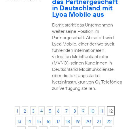
das Partnergeschäft
in Deutschland mit
Lyca Mobile aus
Damit stärkt das Unternehmen
weiter seine Position im
Partnergeschäft. Ab sofort wird
Lyca Mobile, einer der weltweit
führenden internationalen
virtuellen Mobilfunkanbieter
(MVNO), seinen Kund:innen in
Deutschland Mobilfunkdienste
über die leistungsstarke
Netzinfrastruktur von O
Telefónica
2
zur Verfügung stellen.
1
2
3
4
5
6
7
8
9
10
11
12
13
14
15
16
17
18
19
20
21
22