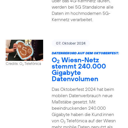
über das 4G-Kernnetz laufen,
werden bei 5G Standalone alle
Daten im hochmodernen 5G-
Kernnetz verarbeitet.
07. Oktober 2024
DATENREKORD AUF DEM OKTOBERFEST:
O
Wiesn-Netz
2
Credits: O
Telefónica
stemmt 240.000
2
Gigabyte
Datenvolumen
Das Oktoberfest 2024 hat beim
mobilen Datenverbrauch neue
Maßstäbe gesetzt. Mit
beeindruckenden 240.000
Gigabyte haben die Kund:innen
von O
Telefónica auf der Wiesn
2
mehr mobile Daten genutzt als