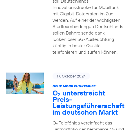
soll Deutschlands
Innovationsstrecke für Mobilfunk
mit Gigabit-Datenraten im Zug
werden. Auf einer der wichtigsten
Städteverbindungen Deutschlands
sollen Bahnreisende dank
lückenloser 5G-Ausleuchtung
künftig in bester Qualität
telefonieren und surfen können.
17. Oktober 2024
NEUE MOBILFUNKTARIFE:
O
unterstreicht
2
Preis-
Leistungsführerschaft
im deutschen Markt
O
Telefónica vereinfacht das
2
Tarifportfolio der Kernmarke O
und