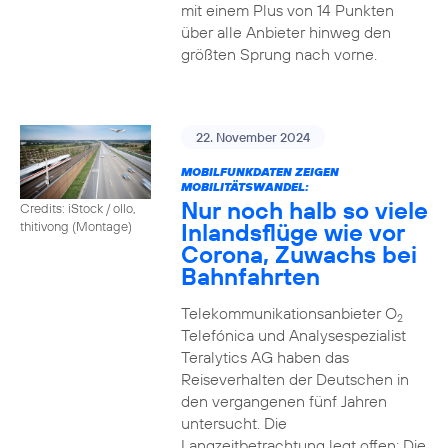
mit einem Plus von 14 Punkten
über alle Anbieter hinweg den
größten Sprung nach vorne.
22. November 2024
MOBILFUNKDATEN ZEIGEN
MOBILITÄTSWANDEL:
Nur noch halb so viele
Credits: iStock / ollo,
Inlandsflüge wie vor
thitivong (Montage)
Corona, Zuwachs bei
Bahnfahrten
Telekommunikationsanbieter O
2
Telefónica und Analysespezialist
Teralytics AG haben das
Reiseverhalten der Deutschen in
den vergangenen fünf Jahren
untersucht. Die
Langzeitbetrachtung legt offen: Die