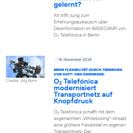
gelernt?
Alt trifft Jung zum
Erfahrungsaustausch über
Desinformation im BASECAMP von
O
Telefónica in Berlin
2
14. November 2024
MEHR FLEXIBILITÄT DURCH TRENNUNG
VON SOFT- UND HARDWARE:
O
Telefónica
Credits: Jörg Borm
2
modernisiert
Transportnetz auf
Knopfdruck
O
Telefónica schafft mit dem
2
sogenannten „Whiteboxing“-Ansatz
eine größere Flexibilität im eigenen
Transportnetz. Der