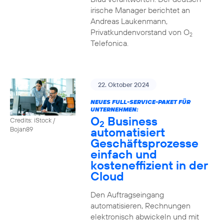
irische Manager berichtet an
Andreas Laukenmann,
Privatkundenvorstand von O
2
Telefonica.
22. Oktober 2024
NEUES FULL-SERVICE-PAKET FÜR
UNTERNEHMEN:
O
Business
Credits: iStock /
2
automatisiert
Bojan89
Geschäftsprozesse
einfach und
kosteneffizient in der
Cloud
Den Auftragseingang
automatisieren, Rechnungen
elektronisch abwickeln und mit