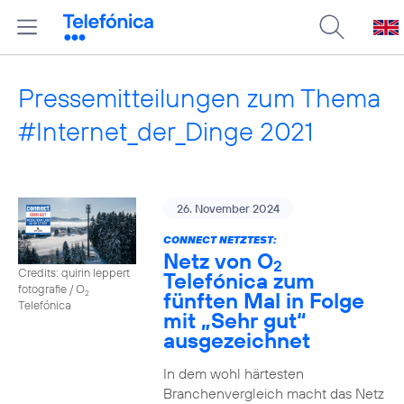
Pressemitteilungen zum Thema
#Internet_der_Dinge 2021
26. November 2024
CONNECT NETZTEST:
Netz von O
2
Credits: quirin leppert
Telefónica zum
fotografie / O
fünften Mal in Folge
2
Telefónica
mit „Sehr gut“
ausgezeichnet
In dem wohl härtesten
Branchenvergleich macht das Netz