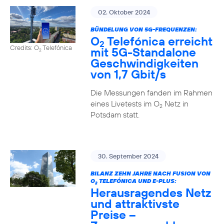
02. Oktober 2024
BÜNDELUNG VON 5G-FREQUENZEN:
O
Telefónica erreicht
2
Credits: O
Telefónica
mit 5G-Standalone
2
Geschwindigkeiten
von 1,7 Gbit/s
Die Messungen fanden im Rahmen
eines Livetests im O
Netz in
2
Potsdam statt.
30. September 2024
BILANZ ZEHN JAHRE NACH FUSION VON
O
TELEFÓNICA UND E-PLUS:
2
Herausragendes Netz
und attraktivste
Preise –