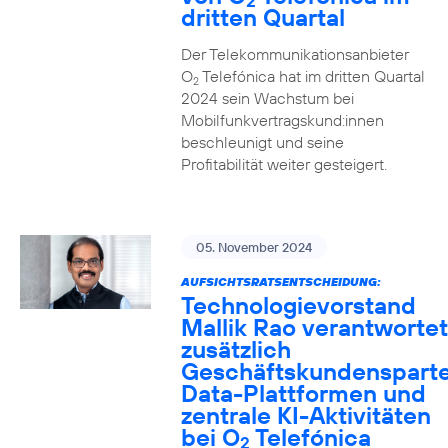
2
dritten Quartal
Der Telekommunikationsanbieter
O
Telefónica hat im dritten Quartal
2
2024 sein Wachstum bei
Mobilfunkvertragskund:innen
beschleunigt und seine
Profitabilität weiter gesteigert.
05. November 2024
AUFSICHTSRATSENTSCHEIDUNG:
Technologievorstand
Mallik Rao verantwortet
zusätzlich
Geschäftskundensparte
Data-Plattformen und
zentrale KI-Aktivitäten
bei O
Telefónica
2