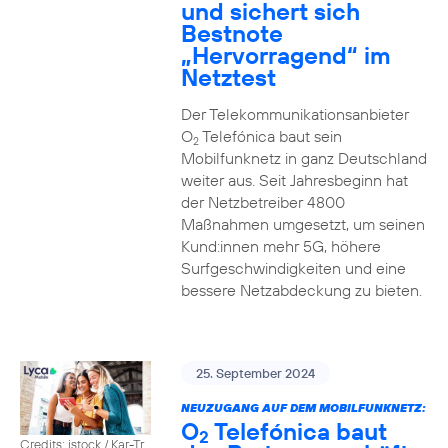
und sichert sich
Bestnote
„Hervorragend“ im
Netztest
Der Telekommunikationsanbieter
O
Telefónica baut sein
2
Mobilfunknetz in ganz Deutschland
weiter aus. Seit Jahresbeginn hat
der Netzbetreiber 4800
Maßnahmen umgesetzt, um seinen
Kund:innen mehr 5G, höhere
Surfgeschwindigkeiten und eine
bessere Netzabdeckung zu bieten.
25. September 2024
NEUZUGANG AUF DEM MOBILFUNKNETZ:
O
Telefónica baut
2
Credits: istock / Kar-Tr