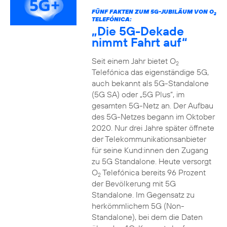
FÜNF FAKTEN ZUM 5G-JUBILÄUM VON O
2
TELEFÓNICA:
„Die 5G-Dekade
nimmt Fahrt auf“
Seit einem Jahr bietet O
2
Telefónica das eigenständige 5G,
auch bekannt als 5G-Standalone
(5G SA) oder „5G Plus“, im
gesamten 5G-Netz an. Der Aufbau
des 5G-Netzes begann im Oktober
2020. Nur drei Jahre später öffnete
der Telekommunikationsanbieter
für seine Kund:innen den Zugang
zu 5G Standalone. Heute versorgt
O
Telefónica bereits 96 Prozent
2
der Bevölkerung mit 5G
Standalone. Im Gegensatz zu
herkömmlichem 5G (Non-
Standalone), bei dem die Daten