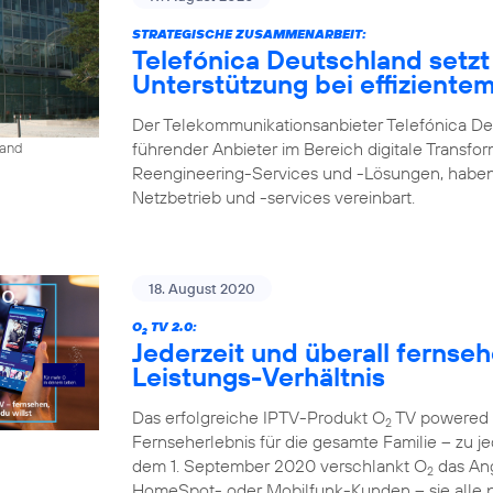
STRATEGISCHE ZUSAMMENARBEIT:
Telefónica Deutschland setzt
Unterstützung bei effiziente
Der Telekommunikationsanbieter Telefónica De
führender Anbieter im Bereich digitale Transfo
land
Reengineering-Services und -Lösungen, haben
Netzbetrieb und -services vereinbart.
18. August 2020
O
TV 2.0:
2
Jederzeit und überall fernse
Leistungs-Verhältnis
Das erfolgreiche IPTV-Produkt O
TV powered b
2
Fernseherlebnis für die gesamte Familie – zu je
dem 1. September 2020 verschlankt O
das Ang
2
HomeSpot- oder Mobilfunk-Kunden – sie alle p