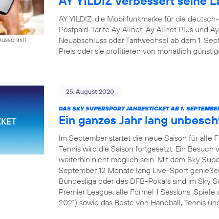
AY YILDIZ verbessert seine La
AY YILDIZ, die Mobilfunkmarke für die deutsch
Postpaid-Tarife Ay Allnet, Ay Allnet Plus und A
Neuabschluss oder Tarifwechsel ab dem 1. S
usschnitt
Preis oder sie profitieren von monatlich günsti
25. August 2020
DAS SKY SUPERSPORT JAHRESTICKET AB 1. SEPTEMBER
Ein ganzes Jahr lang unbesc
Im September startet die neue Saison für alle 
Tennis wird die Saison fortgesetzt. Ein Besuch v
weiterhin nicht möglich sein. Mit dem Sky Sup
September 12 Monate lang Live-Sport genießen
Bundesliga oder des DFB-Pokals sind im Sky Su
Premier League, alle Formel 1 Sessions, Spie
2021) sowie das Beste von Handball, Tennis und