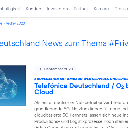
haltigkeit
Kunden
Investoren
Partner
Karriere
Presse
ws
Archiv 2023
Deutschland News zum Thema #Pri
01. September 2020
KOOPERATION MIT AMAZON WEB SERVICES UND ERIC
Telefónica Deutschland / O
b
2
Cloud
Als erster deutscher Netzbetreiber wird Telefó
grundlegende 5G-Netzfunktionen für neue Indu
cloudbasierte 5G Kernnetz lassen sich neue In
Produktions- und Logistikprozesse noch stärk
(Edge Computing) realisieren. Für die Virtualis