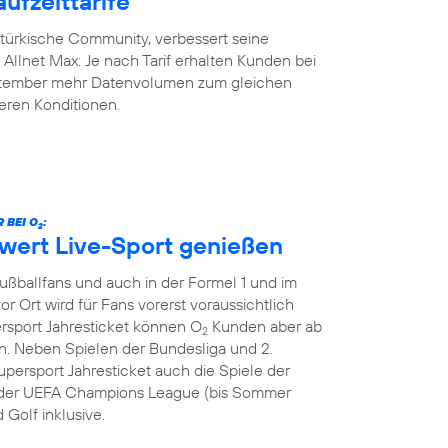
ufzeittarife
-türkische Community, verbessert seine
y Allnet Max: Je nach Tarif erhalten Kunden bei
eptember mehr Datenvolumen zum gleichen
geren Konditionen.
 BEI O
:
2
hwert Live-Sport genießen
Fußballfans und auch in der Formel 1 und im
or Ort wird für Fans vorerst voraussichtlich
ersport Jahresticket können O
Kunden aber ab
2
. Neben Spielen der Bundesliga und 2.
persport Jahresticket auch die Spiele der
le der UEFA Champions League (bis Sommer
 Golf inklusive.