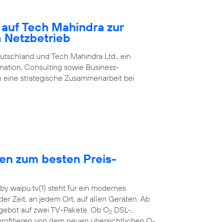
 auf Tech Mahindra zur
m Netzbetrieb
utschland und Tech Mahindra Ltd., ein
rmation, Consulting sowie Business-
 eine strategische Zusammenarbeit bei
hen zum besten Preis-
y waipu.tv(1) steht für ein modernes
der Zeit, an jedem Ort, auf allen Geräten. Ab
ebot auf zwei TV-Pakete. Ob O
DSL-,
2
rofitieren von dem neuen übersichtlichen O