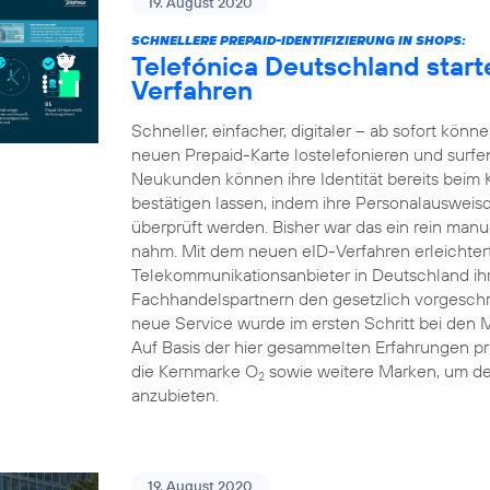
19. August 2020
SCHNELLERE PREPAID-IDENTIFIZIERUNG IN SHOPS:
Telefónica Deutschland starte
Verfahren
Schneller, einfacher, digitaler – ab sofort kön
neuen Prepaid-Karte lostelefonieren und surfe
Neukunden können ihre Identität bereits beim
bestätigen lassen, indem ihre Personalausweis
überprüft werden. Bisher war das ein rein manue
nahm. Mit dem neuen eID-Verfahren erleichtert 
Telekommunikationsanbieter in Deutschland i
Fachhandelspartnern den gesetzlich vorgeschri
neue Service wurde im ersten Schritt bei den 
Auf Basis der hier gesammelten Erfahrungen pr
die Kernmarke O
sowie weitere Marken, um d
2
anzubieten.
19. August 2020