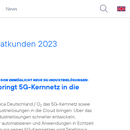
News
vatkunden 2023
SSON ERMÖGLICHT NEUE 5G-INDUSTRIELÖSUNGEN:
ringt 5G-Kernnetz in die
nica Deutschland / O
das 5G-Kernnetz sowie
2
strielösungen in die Cloud bringen. Über das
dustrielösungen schneller entwickeln,
er automatisieren und Anwendungen in Echtzeit
ierung seines 5G-Kernnetzes wird Telefónica